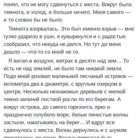
понял, что не могу сдвинуться с места. Вокруг была
темнота, и холод, и больше ничего. Меня самого —
и то словно бы не было.
Темнота взорвалась. Это был именно взрыв — мне
гулко ударило в уши, я кувыркнулся и с радостью
сообразил, что никуда не делся. Но тут до меня
дошло — что-то со мной не то.
Я висел в воздухе, метрах в десяти над зем… То
есть не над землей, не было там никакой земли.
Подо мной розовел маленький песчаный островок —
километра два в диаметре, с круглым озерцом в
центре. Несколько незнакомых деревьев с мелкой
темно-зеленой листвой росли по его берегам. А
вокруг острова, до самого горизонта, ярко и
празднично голубело море, белые пенистые волны
застыли, накатываясь на берег… И вдруг все
сдвинулось с места. Волны дернулись и с шумом
прокатились по песку. Воздух перестал быть