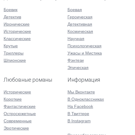
Боевик
Боевая
Детектив
Героическая
Иронические
Детективная
Исторические
Космическая
Классические
Научная
Крутые
Психологическая
Триллеры
Ужасы и Мистика
Шпионские
Фэнтези
Эпическая
Любовные романы
Информация
Исторические
Мы Вконтакте
Короткие
В Одноклассниках
Фантастические
На Facebook
Остросюжетные
В Твиттере
Современные
В Instagram
Эротические