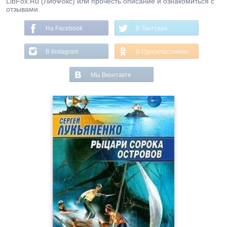
LibFox.Ru (ЛибФокс) или прочесть описание и ознакомиться с
отзывами.
На Facebook
В Твиттере
В Instagram
В Одноклассниках
Мы Вконтакте