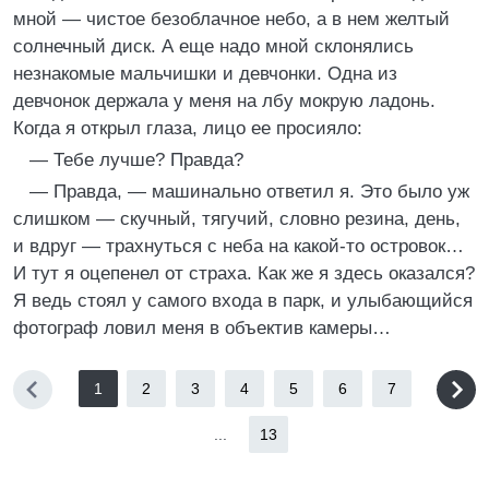
мной — чистое безоблачное небо, а в нем желтый
солнечный диск. А еще надо мной склонялись
незнакомые мальчишки и девчонки. Одна из
девчонок держала у меня на лбу мокрую ладонь.
Когда я открыл глаза, лицо ее просияло:
— Тебе лучше? Правда?
— Правда, — машинально ответил я. Это было уж
слишком — скучный, тягучий, словно резина, день,
и вдруг — трахнуться с неба на какой-то островок…
И тут я оцепенел от страха. Как же я здесь оказался?
Я ведь стоял у самого входа в парк, и улыбающийся
фотограф ловил меня в объектив камеры…
1
2
3
4
5
6
7
...
13