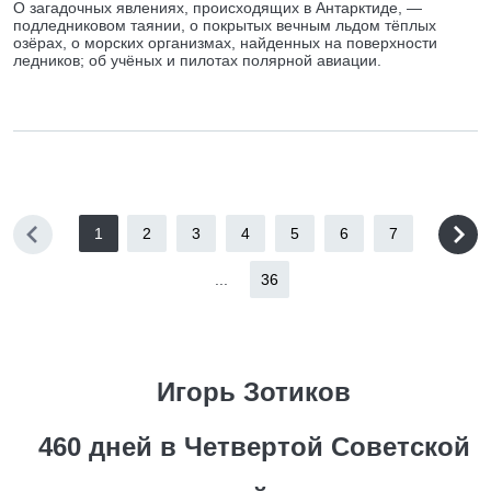
О загадочных явлениях, происходящих в Антарктиде, —
подледниковом таянии, о покрытых вечным льдом тёплых
озёрах, о морских организмах, найденных на поверхности
ледников; об учёных и пилотах полярной авиации.
1
2
3
4
5
6
7
...
36
Игорь Зотиков
460 дней в Четвертой Советской