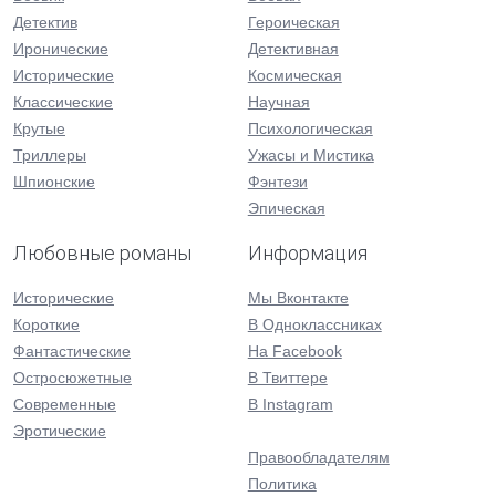
Детектив
Героическая
Иронические
Детективная
Исторические
Космическая
Классические
Научная
Крутые
Психологическая
Триллеры
Ужасы и Мистика
Шпионские
Фэнтези
Эпическая
Любовные романы
Информация
Исторические
Мы Вконтакте
Короткие
В Одноклассниках
Фантастические
На Facebook
Остросюжетные
В Твиттере
Современные
В Instagram
Эротические
Правообладателям
Политика