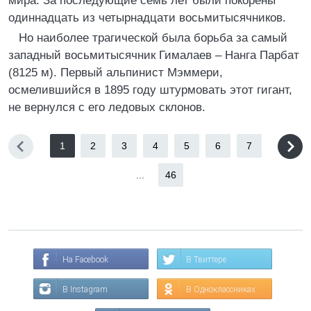
мира. За последующие семь лет были покорены
одиннадцать из четырнадцати восьмитысячников.
Но наиболее трагической была борьба за самый
западный восьмитысячник Гималаев – Нанга Парбат
(8125 м). Первый альпинист Мэммери,
осмелившийся в 1895 году штурмовать этот гигант,
не вернулся с его ледовых склонов.
1
2
3
4
5
6
7
...
46
На Facebook
В Твиттере
В Instagram
В Одноклассниках