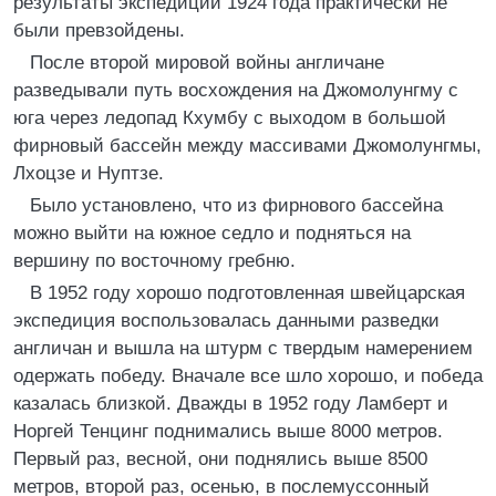
результаты экспедиции 1924 года практически не
были превзойдены.
После второй мировой войны англичане
разведывали путь восхождения на Джомолунгму с
юга через ледопад Кхумбу с выходом в большой
фирновый бассейн между массивами Джомолунгмы,
Лхоцзе и Нуптзе.
Было установлено, что из фирнового бассейна
можно выйти на южное седло и подняться на
вершину по восточному гребню.
В 1952 году хорошо подготовленная швейцарская
экспедиция воспользовалась данными разведки
англичан и вышла на штурм с твердым намерением
одержать победу. Вначале все шло хорошо, и победа
казалась близкой. Дважды в 1952 году Ламберт и
Норгей Тенцинг поднимались выше 8000 метров.
Первый раз, весной, они поднялись выше 8500
метров, второй раз, осенью, в послемуссонный