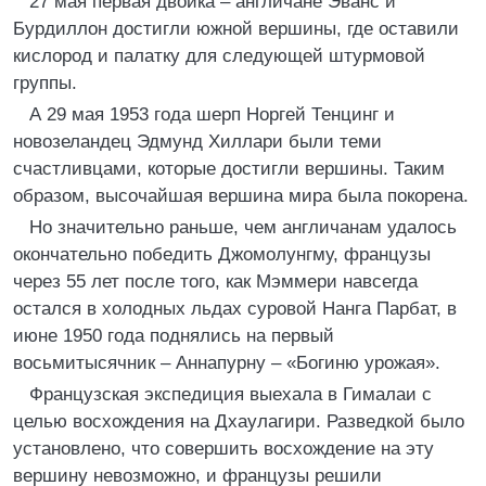
27 мая первая двойка – англичане Эванс и
Бурдиллон достигли южной вершины, где оставили
кислород и палатку для следующей штурмовой
группы.
А 29 мая 1953 года шерп Норгей Тенцинг и
новозеландец Эдмунд Хиллари были теми
счастливцами, которые достигли вершины. Таким
образом, высочайшая вершина мира была покорена.
Но значительно раньше, чем англичанам удалось
окончательно победить Джомолунгму, французы
через 55 лет после того, как Мэммери навсегда
остался в холодных льдах суровой Нанга Парбат, в
июне 1950 года поднялись на первый
восьмитысячник – Аннапурну – «Богиню урожая».
Французская экспедиция выехала в Гималаи с
целью восхождения на Дхаулагири. Разведкой было
установлено, что совершить восхождение на эту
вершину невозможно, и французы решили