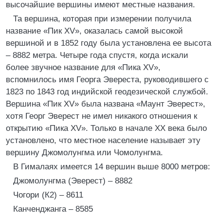
высочайшие вершины имеют местные названия.
Та вершина, которая при измерении получила
название «Пик XV», оказалась самой высокой
вершиной и в 1852 году была установлена ее высота
– 8882 метра. Четыре года спустя, когда искали
более звучное название для «Пика XV»,
вспомнилось имя Георга Эвереста, руководившего с
1823 по 1843 год индийской геодезической службой.
Вершина «Пик XV» была названа «Маунт Эверест»,
хотя Георг Эверест не имел никакого отношения к
открытию «Пика XV». Только в начале XX века было
установлено, что местное население называет эту
вершину Джомолунгма или Чомолунгма.
В Гималаях имеется 14 вершин выше 8000 метров:
Джомолунгма (Эверест) – 8882
Чогори (К2) – 8611
Канченджанга – 8585