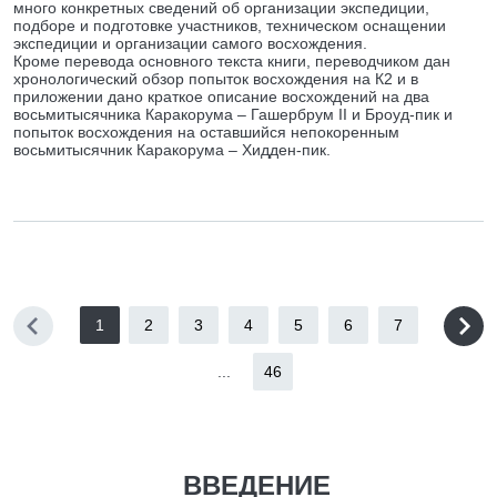
много конкретных сведений об организации экспедиции,
подборе и подготовке участников, техническом оснащении
экспедиции и организации самого восхождения.
Кроме перевода основного текста книги, переводчиком дан
хронологический обзор попыток восхождения на К2 и в
приложении дано краткое описание восхождений на два
восьмитысячника Каракорума – Гашербрум II и Броуд-пик и
попыток восхождения на оставшийся непокоренным
восьмитысячник Каракорума – Хидден-пик.
1
2
3
4
5
6
7
...
46
ВВЕДЕНИЕ