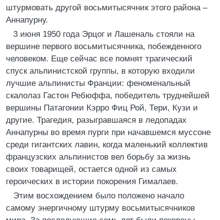
штурмовать другой восьмитысячник этого района –
Аннапурну.
3 июня 1950 года Эрцог и Лашеналь стояли на
вершине первого восьмитысячника, побежденного
человеком. Еще сейчас все помнят трагический
спуск альпинистской группы, в которую входили
лучшие альпинисты Франции: феноменальный
скалолаз Гастон Ребюффа, победитель труднейшей
вершины Патагонии Кэрро Фиц Рой, Тери, Кузи и
другие. Трагедия, разыгравшаяся в ледопадах
Аннапурны во время пурги при начавшемся муссоне
среди гигантских лавин, когда маленький коллектив
французских альпинистов вел борьбу за жизнь
своих товарищей, остается одной из самых
героических в истории покорения Гималаев.
Этим восхождением было положено начало
самому энергичному штурму восьмитысячников