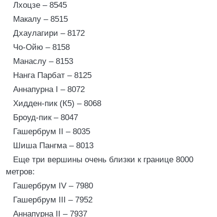
Лхоцзе – 8545
Макалу – 8515
Дхаулагири – 8172
Чо-Ойю – 8158
Манаслу – 8153
Нанга Парбат – 8125
Аннапурна I – 8072
Хидден-пик (К5) – 8068
Броуд-пик – 8047
Гашербрум II – 8035
Шиша Пангма – 8013
Еще три вершины очень близки к границе 8000
метров:
Гашербрум IV – 7980
Гашербрум III – 7952
Аннапурна II – 7937