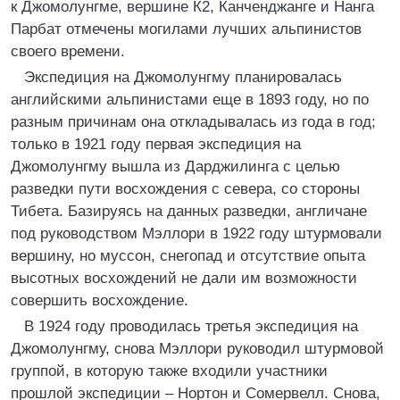
к Джомолунгме, вершине К2, Канченджанге и Нанга
Парбат отмечены могилами лучших альпинистов
своего времени.
Экспедиция на Джомолунгму планировалась
английскими альпинистами еще в 1893 году, но по
разным причинам она откладывалась из года в год;
только в 1921 году первая экспедиция на
Джомолунгму вышла из Дарджилинга с целью
разведки пути восхождения с севера, со стороны
Тибета. Базируясь на данных разведки, англичане
под руководством Мэллори в 1922 году штурмовали
вершину, но муссон, снегопад и отсутствие опыта
высотных восхождений не дали им возможности
совершить восхождение.
В 1924 году проводилась третья экспедиция на
Джомолунгму, снова Мэллори руководил штурмовой
группой, в которую также входили участники
прошлой экспедиции – Нортон и Сомервелл. Снова,