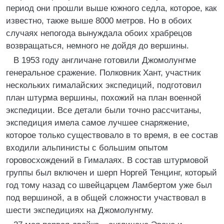
период они прошли выше южного седла, которое, как
известно, также выше 8000 метров. Но в обоих
случаях непогода вынуждала обоих храбрецов
возвращаться, немного не дойдя до вершины.
В 1953 году англичане готовили Джомолунгме
генеральное сражение. Полковник Хант, участник
нескольких гималайских экспедиций, подготовил
план штурма вершины, похожий на план военной
экспедиции. Все детали были точно рассчитаны,
экспедиция имела самое лучшее снаряжение,
которое только существовало в то время, в ее состав
входили альпинисты с большим опытом
горовосхождений в Гималаях. В состав штурмовой
группы был включен и шерп Норгей Тенцинг, который
год тому назад со швейцарцем Ламбертом уже был
под вершиной, а в общей сложности участвовал в
шести экспедициях на Джомолунгму.