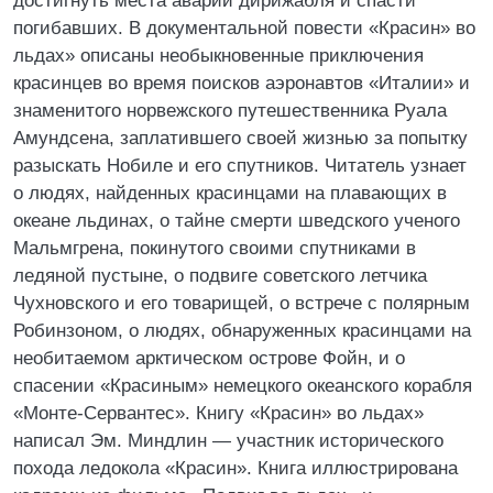
достигнуть места аварии дирижабля и спасти
погибавших. В документальной повести «Красин» во
льдах» описаны необыкновенные приключения
красинцев во время поисков аэронавтов «Италии» и
знаменитого норвежского путешественника Руала
Амундсена, заплатившего своей жизнью за попытку
разыскать Нобиле и его спутников. Читатель узнает
о людях, найденных красинцами на плавающих в
океане льдинах, о тайне смерти шведского ученого
Мальмгрена, покинутого своими спутниками в
ледяной пустыне, о подвиге советского летчика
Чухновского и его товарищей, о встрече с полярным
Робинзоном, о людях, обнаруженных красинцами на
необитаемом арктическом острове Фойн, и о
спасении «Красиным» немецкого океанского корабля
«Монте-Сервантес». Книгу «Красин» во льдах»
написал Эм. Миндлин — участник исторического
похода ледокола «Красин». Книга иллюстрирована