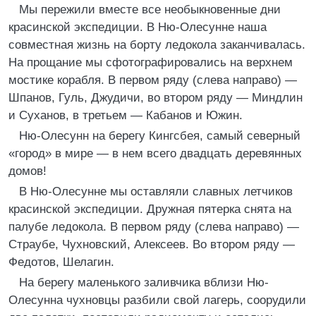
Мы пережили вместе все необыкновенные дни
красинской экспедиции. В Ню-Олесунне наша
совместная жизнь на борту ледокола заканчивалась.
На прощание мы сфотографировались на верхнем
мостике корабля. В первом ряду (слева направо) —
Шпанов, Гуль, Джудичи, во втором ряду — Миндлин
и Суханов, в третьем — Кабанов и Южин.
Ню-Олесунн на берегу Кингсбея, самый северный
«город» в мире — в нем всего двадцать деревянных
домов!
В Ню-Олесунне мы оставляли славных летчиков
красинской экспедиции. Дружная пятерка снята на
палубе ледокола. В первом ряду (слева направо) —
Страубе, Чухновский, Алексеев. Во втором ряду —
Федотов, Шелагин.
На берегу маленького заливчика вблизи Ню-
Олесунна чухновцы разбили свой лагерь, соорудили