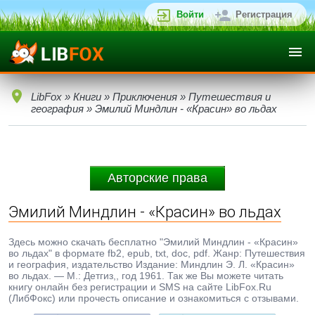
Войти
Регистрация
LibFox
»
Книги
»
Приключения
»
Путешествия и
география
» Эмилий Миндлин - «Красин» во льдах
Авторские права
Эмилий Миндлин - «Красин» во льдах
Здесь можно скачать бесплатно "Эмилий Миндлин - «Красин»
во льдах" в формате fb2, epub, txt, doc, pdf. Жанр: Путешествия
и география, издательство Издание: Миндлин Э. Л. «Красин»
во льдах. — М.: Детгиз,, год 1961. Так же Вы можете читать
книгу онлайн без регистрации и SMS на сайте LibFox.Ru
(ЛибФокс) или прочесть описание и ознакомиться с отзывами.