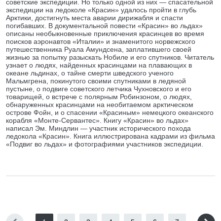
советские экспедиции. Но только одной из них — спасательной
экспедиции на ледоколе «Красин» удалось пройти в глубь
Арктики, достигнуть места аварии дирижабля и спасти
погибавших. В документальной повести «Красин» во льдах»
описаны необыкновенные приключения красинцев во время
поисков аэронавтов «Италии» и знаменитого норвежского
путешественника Руала Амундсена, заплатившего своей
жизнью за попытку разыскать Нобиле и его спутников. Читатель
узнает о людях, найденных красинцами на плавающих в
океане льдинах, о тайне смерти шведского ученого
Мальмгрена, покинутого своими спутниками в ледяной
пустыне, о подвиге советского летчика Чухновского и его
товарищей, о встрече с полярным Робинзоном, о людях,
обнаруженных красинцами на необитаемом арктическом
острове Фойн, и о спасении «Красиным» немецкого океанского
корабля «Монте-Сервантес». Книгу «Красин» во льдах»
написал Эм. Миндлин — участник исторического похода
ледокола «Красин». Книга иллюстрирована кадрами из фильма
«Подвиг во льдах» и фотографиями участников экспедиции.