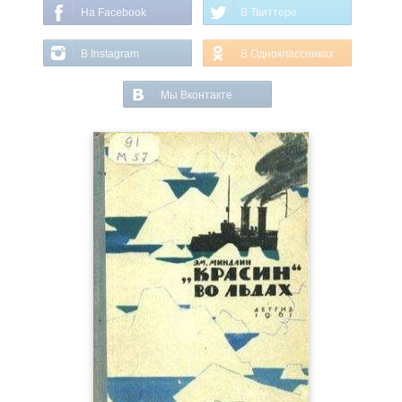
На Facebook
В Твиттере
В Instagram
В Одноклассниках
Мы Вконтакте