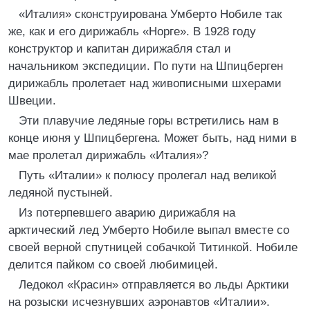
«Италия» сконструирована Умберто Нобиле так
же, как и его дирижабль «Норге». В 1928 году
конструктор и капитан дирижабля стал и
начальником экспедиции. По пути на Шпицберген
дирижабль пролетает над живописными шхерами
Швеции.
Эти плавучие ледяные горы встретились нам в
конце июня у Шпицбергена. Может быть, над ними в
мае пролетал дирижабль «Италия»?
Путь «Италии» к полюсу пролегал над великой
ледяной пустыней.
Из потерпевшего аварию дирижабля на
арктический лед Умберто Нобиле выпал вместе со
своей верной спутницей собачкой Титинкой. Нобиле
делится пайком со своей любимицей.
Ледокол «Красин» отправляется во льды Арктики
на розыски исчезнувших аэронавтов «Италии».