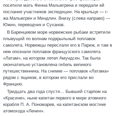
посетили мать Финна Мальмгрена и передали ей
послание участников экспедиции. На крыльце — г-
жа Мальмгрен и Миндлин. Внизу (слева направо) —
Южин, переводчик и Суханов.
В Баренцевом море норвежские рыбаки встретили
плывущий по волнам подкрыльный поплавок
самолета. Норвежцы переслали его в Париж, и там в
нем опознали поплавок французского самолета
«Латам», на котором летел Амундсен. Так была
окончательно установлена гибель великого
путешественника. На снимке — поплавок «Латама»
рядом с ящиком, в котором его прислали во
Францию.
Тридцать два года спустя… Бывший старпом на
«Красине», ныне капитан первого в мире атомного
корабля П. А. Пономарев, на капитанском мостике
атомохода «Ленин».