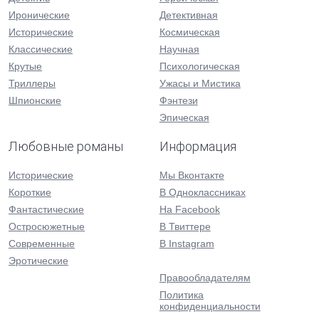
Иронические
Детективная
Исторические
Космическая
Классические
Научная
Крутые
Психологическая
Триллеры
Ужасы и Мистика
Шпионские
Фэнтези
Эпическая
Любовные романы
Информация
Исторические
Мы Вконтакте
Короткие
В Одноклассниках
Фантастические
На Facebook
Остросюжетные
В Твиттере
Современные
В Instagram
Эротические
Правообладателям
Политика
конфиденциальности