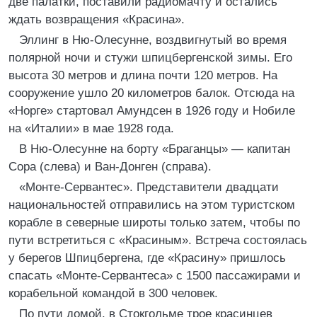
две палатки, поставили радиомачту и остались
ждать возвращения «Красина».
Эллинг в Ню-Олесунне, воздвигнутый во время
полярной ночи и стужи шпицбергенской зимы. Его
высота 30 метров и длина почти 120 метров. На
сооружение ушло 20 километров балок. Отсюда на
«Норге» стартовал Амундсен в 1926 году и Нобиле
на «Италии» в мае 1928 года.
В Ню-Олесунне на борту «Браганцы» — капитан
Сора (слева) и Ван-Донген (справа).
«Монте-Сервантес». Представители двадцати
национальностей отправились на этом туристском
корабле в северные широты только затем, чтобы по
пути встретиться с «Красиным». Встреча состоялась
у берегов Шпицбергена, где «Красину» пришлось
спасать «Монте-Сервантеса» с 1500 пассажирами и
корабельной командой в 300 человек.
По пути домой, в Стокгольме трое красинцев