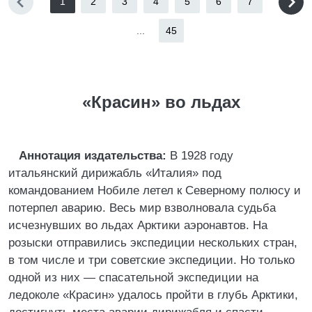
1
2
3
4
5
6
7
...
45
«Красин» во льдах
Аннотация издательства:
В 1928 году
итальянский дирижабль «Италия» под
командованием Нобиле летел к Северному полюсу и
потерпел аварию. Весь мир взволновала судьба
исчезнувших во льдах Арктики аэронавтов. На
розыски отправились экспедиции нескольких стран,
в том числе и три советские экспедиции. Но только
одной из них — спасательной экспедиции на
ледоколе «Красин» удалось пройти в глубь Арктики,