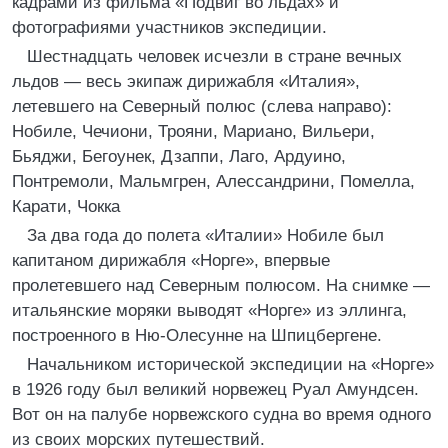
кадрами из фильма «Подвиг во льдах» и
фотографиями участников экспедиции.
Шестнадцать человек исчезли в стране вечных
льдов — весь экипаж дирижабля «Италия»,
летевшего на Северный полюс (слева направо):
Нобиле, Чечиони, Трояни, Мариано, Вильери,
Бьяджи, Бегоунек, Дзаппи, Лаго, Ардуино,
Понтремоли, Мальмгрен, Алессандрини, Помелла,
Карати, Чокка
За два года до полета «Италии» Нобиле был
капитаном дирижабля «Норге», впервые
пролетевшего над Северным полюсом. На снимке —
итальянские моряки выводят «Норге» из эллинга,
построенного в Ню-Олесунне на Шпицбергене.
Начальником исторической экспедиции на «Норге»
в 1926 году был великий норвежец Руал Амундсен.
Вот он на палубе норвежского судна во время одного
из своих морских путешествий.