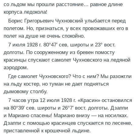
со льдом мы прошли расстояние… равное длине
корпуса ледокола!
Борис Григорьевич Чухновский улыбается перед
полетом. Но, признаться, у всех провожавших его в
полет на душе не очень спокойно.
7 июля 1928 г. 80°47′ сев, широты и 23° вост.
долготы. По сооруженному из бревен помосту
красинцы спускают самолет Чухновского на ледяной
аэродром.
Где самолет Чухновского? Что с ним? Мы разожгли
на льду костер, но туман не дает подняться
дымовому столбу.
7 часов утра 12 июля 1928 г. «Красин» остановился
на 80°39′ сев. широты и 26°7′ вост. долготы. Дзаппи
и Мариано спасены! Мариано внизу — на носилках.
Дзаппи с помощью красинцев спускается по лесенке,
приставленной к крошечной льдине.