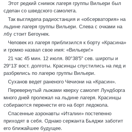
Этот редкий снимок лагеря группы Вильери был
сделан со шведского самолета.
Так выглядела радиостанция и «обсерватория» на
льдине лагеря группы Вильери. Слева с очками на
лбу стоит Бегоунек.
Человек из лагеря приблизился к борту «Красина»
и громко назвал свое имя: «Вильери!»
21 час 45 мин. 12 июля. 80°38′5'' сев. широты и
29°13′ вост. долготы. Красинцы спустились на лед и
разбрелись по лагерю группы Вильери.
Суханов ведет раненого Чечиони на «Красин».
Перевернутый лыжами кверху самолет Лундборга
много дней пролежал на льдине лагеря. Красинцы
собираются перенести его на борт ледокола.
Спасенные аэронавты «Италии» постепенно
приходят в себя. Однако сержанта Бьяджи заботит
его ближайшее будущее.