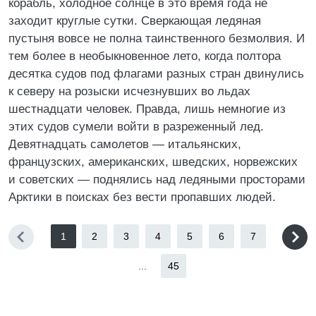
корабль, холодное солнце в это время года не
заходит круглые сутки. Сверкающая ледяная
пустыня вовсе не полна таинственного безмолвия. И
тем более в необыкновенное лето, когда полтора
десятка судов под флагами разных стран двинулись
к северу на розыски исчезнувших во льдах
шестнадцати человек. Правда, лишь немногие из
этих судов сумели войти в разреженный лед.
Девятнадцать самолетов — итальянских,
французских, американских, шведских, норвежских
и советских — поднялись над ледяными просторами
Арктики в поисках без вести пропавших людей.
1
2
3
4
5
6
7
...
45