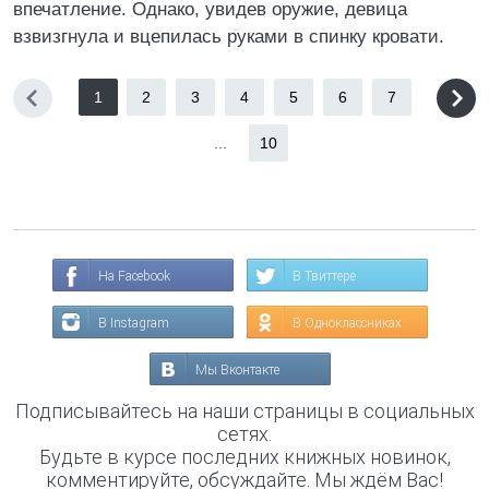
впечатление. Однако, увидев оружие, девица
взвизгнула и вцепилась руками в спинку кровати.
1
2
3
4
5
6
7
...
10
На Facebook
В Твиттере
В Instagram
В Одноклассниках
Мы Вконтакте
Подписывайтесь на наши страницы в социальных
сетях.
Будьте в курсе последних книжных новинок,
комментируйте, обсуждайте. Мы ждём Вас!