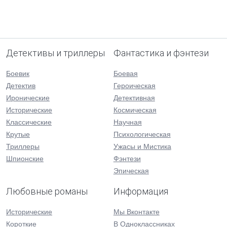
Детективы и триллеры
Фантастика и фэнтези
Боевик
Боевая
Детектив
Героическая
Иронические
Детективная
Исторические
Космическая
Классические
Научная
Крутые
Психологическая
Триллеры
Ужасы и Мистика
Шпионские
Фэнтези
Эпическая
Любовные романы
Информация
Исторические
Мы Вконтакте
Короткие
В Одноклассниках