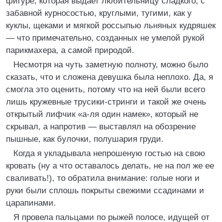
фигуре, которая выдает любительницу сладкого, с
забавной курносостью, круглыми, тугими, как у
куклы, щеками и мягкой россыпью льняных кудряшек
— что примечательно, созданных не умелой рукой
парикмахера, а самой природой.
Несмотря на чуть заметную полноту, можно было
сказать, что и сложена девушка была неплохо. Да, я
смогла это оценить, потому что на ней были всего
лишь кружевные трусики-стринги и такой же очень
открытый лифчик «а-ля один намек», который не
скрывал, а напротив — выставлял на обозрение
пышные, как булочки, полушария груди.
Когда я укладывала непрошеную гостью на свою
кровать (ну а что оставалось делать, не на пол же ее
сваливать!), то обратила внимание: голые ноги и
руки были сплошь покрыты свежими ссадинами и
царапинами.
Я провела пальцами по рыжей полосе, идущей от