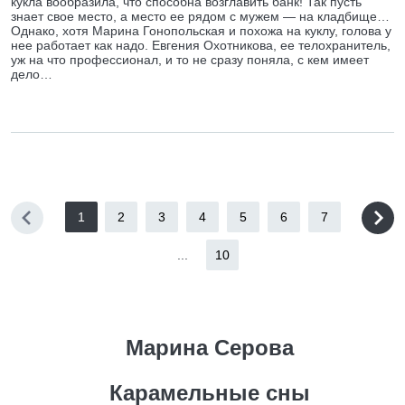
кукла вообразила, что способна возглавить банк! Так пусть
знает свое место, а место ее рядом с мужем — на кладбище…
Однако, хотя Марина Гонопольская и похожа на куклу, голова у
нее работает как надо. Евгения Охотникова, ее телохранитель,
уж на что профессионал, и то не сразу поняла, с кем имеет
дело…
1
2
3
4
5
6
7
...
10
Марина Серова
Карамельные сны