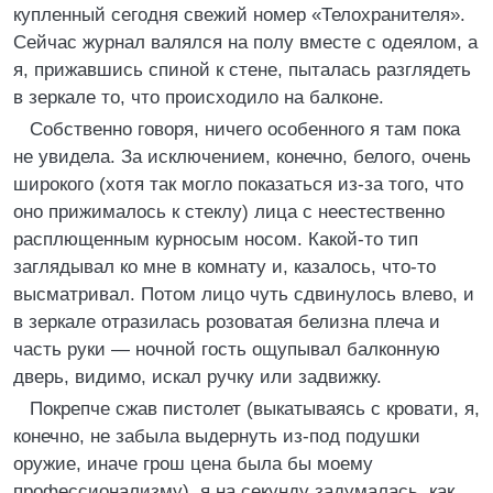
купленный сегодня свежий номер «Телохранителя».
Сейчас журнал валялся на полу вместе с одеялом, а
я, прижавшись спиной к стене, пыталась разглядеть
в зеркале то, что происходило на балконе.
Собственно говоря, ничего особенного я там пока
не увидела. За исключением, конечно, белого, очень
широкого (хотя так могло показаться из-за того, что
оно прижималось к стеклу) лица с неестественно
расплющенным курносым носом. Какой-то тип
заглядывал ко мне в комнату и, казалось, что-то
высматривал. Потом лицо чуть сдвинулось влево, и
в зеркале отразилась розоватая белизна плеча и
часть руки — ночной гость ощупывал балконную
дверь, видимо, искал ручку или задвижку.
Покрепче сжав пистолет (выкатываясь с кровати, я,
конечно, не забыла выдернуть из-под подушки
оружие, иначе грош цена была бы моему
профессионализму), я на секунду задумалась, как