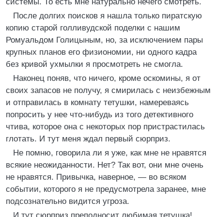
системы. То есть мне натурально нечего смотреть.
После долгих поисков я нашла только пиратскую
копию старой голливудской поделки с нашим
Ромуальдом Голицыным, но, за исключением пары
крупных планов его физиономии, ни одного кадра
без кривой ухмылки я просмотреть не смогла.
Наконец поняв, что ничего, кроме оскомины, я от
своих запасов не получу, я смирилась с неизбежным
и отправилась в комнату тетушки, намереваясь
попросить у нее что-нибудь из того детективного
чтива, которое она с некоторых пор пристрастилась
глотать. И тут меня ждал первый сюрприз.
Не помню, говорила ли я уже, как мне не нравятся
всякие неожиданности. Нет? Так вот, они мне очень
не нравятся. Привычка, наверное, — во всяком
событии, которого я не предусмотрела заранее, мне
подсознательно видится угроза.
И тут сюрприз преподносит любимая тетушка!