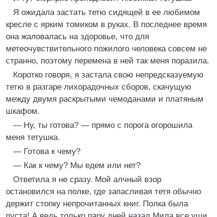
Я ожидала застать тетю сидящей в ее любимом
кресле с ярким томиком в руках. В последнее время
она жаловалась на здоровье, что для
метеочувствительного пожилого человека совсем не
странно, поэтому перемена в ней так меня поразила.
Коротко говоря, я застала свою непредсказуемую
тетю в разгаре лихорадочных сборов, скачущую
между двумя раскрытыми чемоданами и платяным
шкафом.
— Ну, ты готова? — прямо с порога огорошила
меня тетушка.
— Готова к чему?
— Как к чему? Мы едем или нет?
Ответила я не сразу. Мой алчный взор
остановился на полке, где запасливая тетя обычно
держит стопку непрочитанных книг. Полка была
пуста! А ведь только пару дней назад Мила все уши