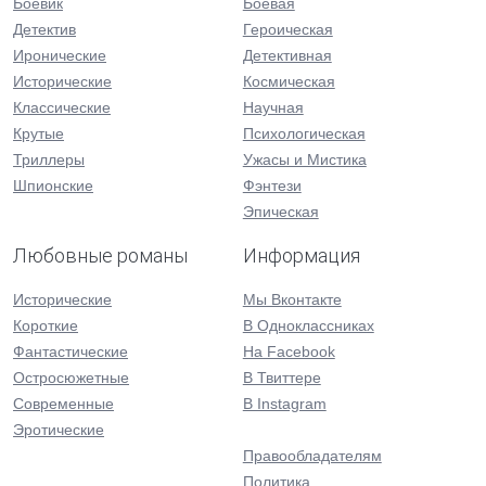
Боевик
Боевая
Детектив
Героическая
Иронические
Детективная
Исторические
Космическая
Классические
Научная
Крутые
Психологическая
Триллеры
Ужасы и Мистика
Шпионские
Фэнтези
Эпическая
Любовные романы
Информация
Исторические
Мы Вконтакте
Короткие
В Одноклассниках
Фантастические
На Facebook
Остросюжетные
В Твиттере
Современные
В Instagram
Эротические
Правообладателям
Политика