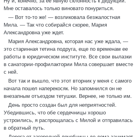
Ну и, конечно, за ее явную склонность к дедукции.
Мне оставалось только виновато понуриться.
— Вот то-то же! — возликовала безжалостная
Мила. — Так что собирайся скорее, Мария
Александровна уже ждет.
Мария Александровна, которая нас уже ждала, —
это старинная тетина подруга, еще по временам ее
работы в юридическом институте. Все свои вылазки
в санатории-профилактории Мила совершает вместе
с ней.
Вот так и вышло, что этот вторник у меня с самого
начала пошел наперекосяк. Но запомнился он не
внезапным отъездом тетушки. Вернее, не только им.
День просто создан был для неприятностей.
Убедившись, что обе сердечницы хорошо
устроились, я распрощалась с Милой и отправилась
в обратный путь.
Дорога от загородной лечебницы до дома занимает