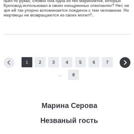
чьих-то руках, словно она одна из тех марионеток, которых
Кукловод использовал в своих изощренных спектаклях? Нет, не
зря ей так упорно вспоминается поединок с тем человеком. Но
мертвецы не возвращаются из своих могил?..
1
2
3
4
5
6
7
...
8
Марина Серова
Незваный гость