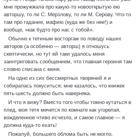
мне прожужжала про какую-то новооткрытую ею
авторшу, то ли С. Мерзлову, то ли М. Серову. Что-то
там про гадание, мафию (куда же без нее!) и
вообще, «как будто про нас с тобой».
Обычно к тетиным восторгам по поводу наших
авторов (а особенно — авторш) я отношусь
скептически, но тут ей таки удалось меня
заинтриговать сообщением, что главная героиня там
словно списана с меня.
На одно из сих бессмертных творений я и
собиралась покуситься; мне казалось, что книжек
пять-шесть должно быть наверняка.
И что я вижу? Вместо того чтобы томно кутаться в
плед, моя тетя мечется по комнате как угорелая,
вожделенное чтиво исчезло, и самое главное — я
должна куда-то ехать!
Пожалуй, большего облома быть не могло.