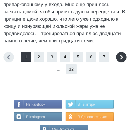
припаркованному у входа. Мне еще пришлось
заехать домой, чтобы принять душ и переодеться. В
принципе даже хорошо, что лето уже подходило к
концу и изнуряющей июльской жары уже не
предвиделось – тренироваться при плюс двадцати
намного легче, чем при тридцати семи.
1
2
3
4
5
6
7
...
12
На Facebook
В Твиттере
В Instagram
В Одноклассниках
Мы Вконтакте