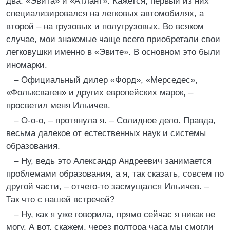
два: «Эвита» и «Атлант». Кажется, первый из них
специализировался на легковых автомобилях, а
второй – на грузовых и полугрузовых. Во всяком
случае, мои знакомые чаще всего приобретали свои
легковушки именно в «Эвите». В основном это были
иномарки.
– Официальный дилер «Форд», «Мерседес»,
«Фольксваген» и других европейских марок, –
просветил меня Ильичев.
– О-о-о, – протянула я. – Солидное дело. Правда,
весьма далекое от естественных наук и системы
образования.
– Ну, ведь это Александр Андреевич занимается
проблемами образования, а я, так сказать, совсем по
другой части, – отчего-то засмущался Ильичев. –
Так что с нашей встречей?
– Ну, как я уже говорила, прямо сейчас я никак не
могу. А вот, скажем, через полтора часа мы смогли