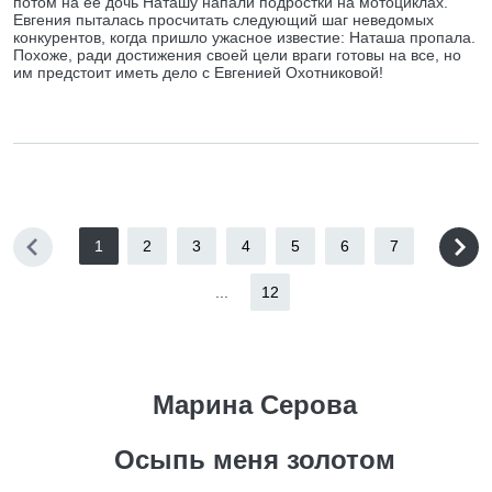
потом на ее дочь Наташу напали подростки на мотоциклах.
Евгения пыталась просчитать следующий шаг неведомых
конкурентов, когда пришло ужасное известие: Наташа пропала.
Похоже, ради достижения своей цели враги готовы на все, но
им предстоит иметь дело с Евгенией Охотниковой!
1
2
3
4
5
6
7
...
12
Марина Серова
Осыпь меня золотом