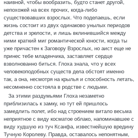
наивной, чтобы вообразить, будто станет другой,
непохожей на всех прочих, когда-либо
существовавших взрослых. Что поделаешь, если
жизнь состоит из двух одинаково унылых периодов
детства и зрелости, и лишь вклинившийся между
ними краткий миг романтической юности, когда ты
уже причастен к Заговору Взрослых, но аист еще не
принес тебе младенчика, заставляет сердце
взволнованно биться. Глоха знала, что у всех
человекоподобных существ дела обстоят именно
так, а она, несмотря на крылья и способность летать,
несомненно состояла в родстве с людьми.
За этими раздумьями Глоха незаметно
приблизилась к замку, но тут ей пришлось
замедлить полет, ибо над строением витало весьма
неприятное с виду косматое облако, напоминавшее с
виду худшую из туч Ксанфа, известнейшую вредину
Тучную Королеву. Правда, оставалось непонятным,