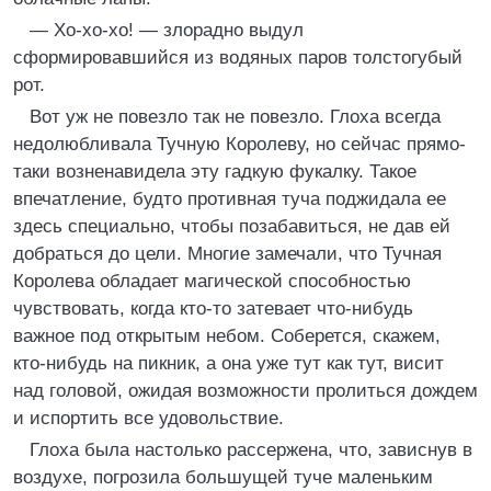
— Хо-хо-хо! — злорадно выдул
сформировавшийся из водяных паров толстогубый
рот.
Вот уж не повезло так не повезло. Глоха всегда
недолюбливала Тучную Королеву, но сейчас прямо-
таки возненавидела эту гадкую фукалку. Такое
впечатление, будто противная туча поджидала ее
здесь специально, чтобы позабавиться, не дав ей
добраться до цели. Многие замечали, что Тучная
Королева обладает магической способностью
чувствовать, когда кто-то затевает что-нибудь
важное под открытым небом. Соберется, скажем,
кто-нибудь на пикник, а она уже тут как тут, висит
над головой, ожидая возможности пролиться дождем
и испортить все удовольствие.
Глоха была настолько рассержена, что, зависнув в
воздухе, погрозила большущей туче маленьким