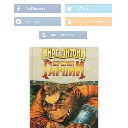
На Facebook
В Твиттере
В Instagram
В Одноклассниках
Мы Вконтакте