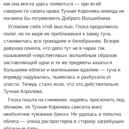
как она могла здесь появиться — при всей
скверности своего нрава Тучная Королева никогда не
посмела бы потревожить Доброго Волшебника.
Успокоив себя этой мыслью, Глоха продолжила
полет, но по мере ее приближения к замку туча
становилась все громаднее и безобразнее. Вскоре
девушка поняла, что дело тут не в чарах так
называемой «перспективы», волшебным образом
заставляющей одни и те же предметы казаться
большими вблизи и маленькими вдалеке — туча и
вправду надувалась, пыжилась и разбухала от
злости. Теперь стало ясно, что это действительно
Тучная Королева.
Глоха пошла на снижение, надеясь проскочить под
облаком, но Тучная Королева свесила вниз
необъятное туманное брюхо. Не удалась и попытка
облета — злюка распростерла в сторону загребущие
облачные лапы.