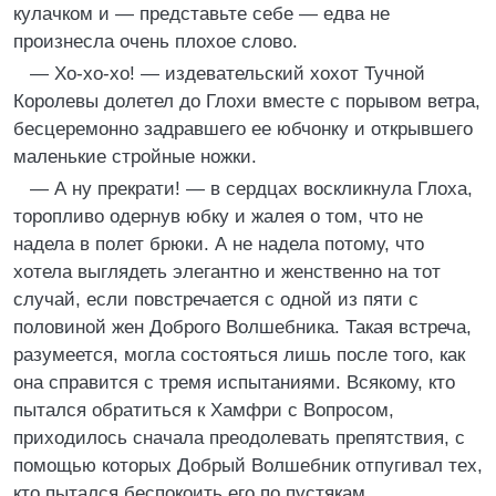
кулачком и — представьте себе — едва не
произнесла очень плохое слово.
— Хо-хо-хо! — издевательский хохот Тучной
Королевы долетел до Глохи вместе с порывом ветра,
бесцеремонно задравшего ее юбчонку и открывшего
маленькие стройные ножки.
— А ну прекрати! — в сердцах воскликнула Глоха,
торопливо одернув юбку и жалея о том, что не
надела в полет брюки. А не надела потому, что
хотела выглядеть элегантно и женственно на тот
случай, если повстречается с одной из пяти с
половиной жен Доброго Волшебника. Такая встреча,
разумеется, могла состояться лишь после того, как
она справится с тремя испытаниями. Всякому, кто
пытался обратиться к Хамфри с Вопросом,
приходилось сначала преодолевать препятствия, с
помощью которых Добрый Волшебник отпугивал тех,
кто пытался беспокоить его по пустякам.