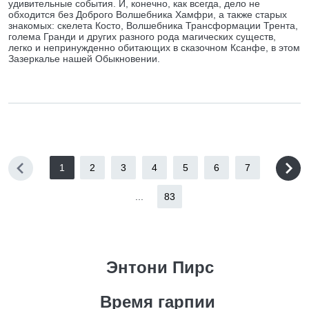
удивительные события. И, конечно, как всегда, дело не
обходится без Доброго Волшебника Хамфри, а также старых
знакомых: скелета Косто, Волшебника Трансформации Трента,
голема Гранди и других разного рода магических существ,
легко и непринужденно обитающих в сказочном Ксанфе, в этом
Зазеркалье нашей Обыкновении.
1
2
3
4
5
6
7
...
83
Энтони Пирс
Время гарпии