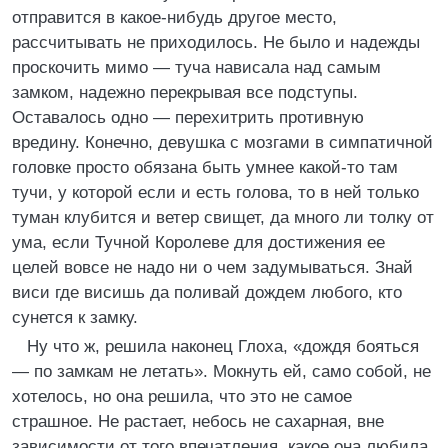
отправится в какое-нибудь другое место,
рассчитывать не приходилось. Не было и надежды
проскочить мимо — туча нависала над самым
замком, надежно перекрывая все подступы.
Оставалось одно — перехитрить противную
вредину. Конечно, девушка с мозгами в симпатичной
головке просто обязана быть умнее какой-то там
тучи, у которой если и есть голова, то в ней только
туман клубится и ветер свищет, да много ли толку от
ума, если Тучной Королеве для достижения ее
целей вовсе не надо ни о чем задумываться. Знай
виси где висишь да поливай дождем любого, кто
сунется к замку.
Ну что ж, решила наконец Глоха, «дождя бояться
— по замкам не летать». Мокнуть ей, само собой, не
хотелось, но она решила, что это не самое
страшное. Не растает, небось не сахарная, вне
зависимости от того впечатления, какое она любила