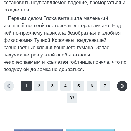
остановить неуправляемое падение, проморгаться и
оглядеться.
Первым делом Глоха вытащила маленький
изящный носовой платочек и вытерла личико. Над
ней по-прежнему нависала безобразная и злобная
физиономия Тучной Королевы, выдувавшей
разноцветные клочья вонючего тумана. Запас
пахучих ветров у этой особы казался
неисчерпаемым и крылатая гоблинша поняла, что по
воздуху ей до замка не добраться.
1
2
3
4
5
6
7
...
83