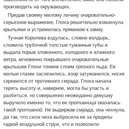
производить на окружающих.
Придав своему милому личику очаровательно-
серьезное выражение, Глоха решительно взмахнула
крыльями и устремилась прямиком к замку.
Тучная Королева вздулась, словно волдырь,
сложила трубочкой толстые туманные губы и
выдала порыв зловонного, холодного и влажного
ветра, мгновенно покрывшего очаровательные
крылышки Глохи тонким слоем грязного льда. Ее
милые глазки заслезились, взор затуманился, носик
скривился от противного смрада. Глоха начала
терять высоту и, наверное, могла бы упасть и
разбиться, но совершенно неожиданно девушку
выручило именно то, что ее
противница
оказалась
такой
противной.
Не выдержав смрада, она чихнула,
да так, что сила чиха выбросила ее за пределы
гадкой воздушной струи, что и позволило