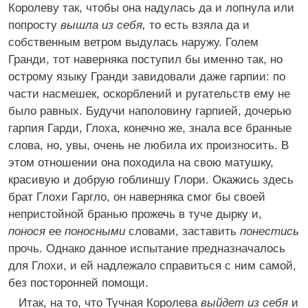
Королеву так, чтобы она надулась да и лопнула или
попросту
вышла из себя,
то есть взяла да и
собственным ветром выдулась наружу. Голем
Гранди, тот наверняка поступил бы именно так, но
острому языку Гранди завидовали даже гарпии: по
части насмешек, оскорблений и ругательств ему не
было равных. Будучи наполовину гарпией, дочерью
гарпия Гарди, Глоха, конечно же, знала все бранные
слова, но, увы, очень не любила их произносить. В
этом отношении она походила на свою матушку,
красивую и добрую гоблиншу Глори. Окажись здесь
брат Глохи Гаргло, он наверняка смог бы своей
непристойной бранью прожечь в туче дырку и,
понося
ее
поносными
словами, заставить
понестись
прочь. Однако данное испытание предназначалось
для Глохи, и ей надлежало справиться с ним самой,
без посторонней помощи.
Итак, на то, что Тучная Королева
выйдет из себя
и