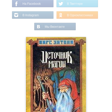
На Facebook
В Твиттере
В Instagram
В Одноклассниках
Мы Вконтакте