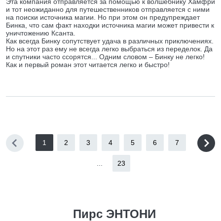
Эта компания отправляется за помощью к волшебнику Хамфри
и тот неожиданно для путешественников отправляется с ними
на поиски источника магии. Но при этом он предупреждает
Бинка, что сам факт находки источника магии может привести к
уничтожению Ксанта.
Как всегда Бинку сопутствует удача в различных приключениях.
Но на этот раз ему не всегда легко выбраться из переделок. Да
и спутники часто ссорятся... Одним словом – Бинку не легко!
Как и первый роман этот читается легко и быстро!
1
2
3
4
5
6
7
...
23
Пирс ЭНТОНИ