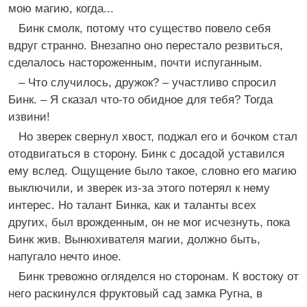
мою магию, когда...
Бинк смолк, потому что существо повело себя
вдруг странно. Внезапно оно перестало резвиться,
сделалось настороженным, почти испуганным.
– Что случилось, дружок? – участливо спросил
Бинк. – Я сказал что-то обидное для тебя? Тогда
извини!
Но зверек свернул хвост, поджал его и бочком стал
отодвигаться в сторону. Бинк с досадой уставился
ему вслед. Ощущение было такое, словно его магию
выключили, и зверек из-за этого потерял к нему
интерес. Но талант Бинка, как и таланты всех
других, был врожденным, он не мог исчезнуть, пока
Бинк жив. Вынюхивателя магии, должно быть,
напугало нечто иное.
Бинк тревожно огляделся но сторонам. К востоку от
него раскинулся фруктовый сад замка Ругна, в