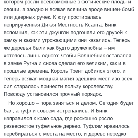
котором росли всевозможные экзотические плоды и
овощи, а заодно и всякая всячина вроде вишен-бомб
или дверных ручек. К югу простиралась
неприрученная Дикая Местность Ксанта. Бинк
вспомнил, как эти джунгли подгоняли его друзей к
замку и какими угрожающими они казались. Теперь
же деревья были как будто дружелюбны – им
хотелось лишь одного: чтобы Волшебник оставался
в замке Ругна и снова сделал его великим, как и в
прошлые времена. Король Трент добился этого, и
теперь всякая мощная магия здешних мест изо всех
сил старалась принести пользу королевству.
Повсюду установился прочный порядок.
Но хорошо – пора заняться и делом. Сегодня будет
бал, а туфли совсем истрепались. И Бинк
направился к краю сада, где роскошно росло
развесистое туфельное дерево. Туфлям нравилось
перебираться с места на место, и дерево нередко