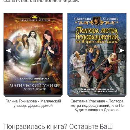
скачать бесплатно полные версии.
Галина Гончарова - Магический
Светлана Уласевич - Полтора
универ. Дорога домой
метра недоразумений, или Не
будите спящего Дракона!
Понравилась книга? Оставьте Ваш