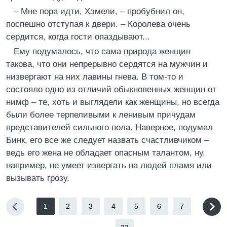
– Мне пора идти, Хэмели, – пробубнил он,
поспешно отступая к двери. – Королева очень
сердится, когда гости опаздывают...
Ему подумалось, что сама природа женщин
такова, что они непрерывно сердятся на мужчин и
низвергают на них лавины гнева. В том-то и
состояло одно из отличий обыкновенных женщин от
нимф – те, хоть и выглядели как женщины, но всегда
были более терпеливыми к ленивым причудам
представителей сильного пола. Наверное, подумал
Бинк, его все же следует назвать счастливчиком –
ведь его жена не обладает опасным талантом, ну,
например, не умеет извергать на людей пламя или
вызывать грозу.
1
2
3
4
5
6
7