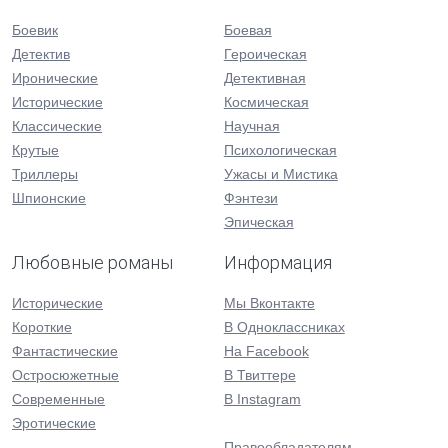
Боевик
Боевая
Детектив
Героическая
Иронические
Детективная
Исторические
Космическая
Классические
Научная
Крутые
Психологическая
Триллеры
Ужасы и Мистика
Шпионские
Фэнтези
Эпическая
Любовные романы
Информация
Исторические
Мы Вконтакте
Короткие
В Одноклассниках
Фантастические
На Facebook
Остросюжетные
В Твиттере
Современные
В Instagram
Эротические
Правообладателям