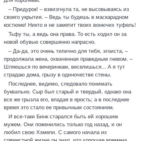
для Королевы.
– Придурок! – взвизгнула та, не высовываясь из
своего укрытия. – Ведь ты будешь в маскарадном
костюме! Никто и не заметит твоих вонючих туфель!
Тьфу ты, а ведь она права. То есть ходил он за
новой обувью совершенно напрасно.
– Да-да, это очень типично для тебя, эгоиста, –
продолжала жена, охваченная праведным гневом. –
Шляешься по вечеринкам, веселишься... А я тут
страдаю дома, грызу в одиночестве стены.
Последнее, видимо, следовало понимать
буквально. Сыр был старый и твердый, однако она
все же грызла его, впадая в ярость; а в последнее
время это стало ее привычным состоянием.
И все-таки Бинк старался быть ей хорошим
мужем. Они поженились только год назад, и он
любил свою Хэмели. С самого начала их
совместной жизни он знал, что хорошие времена