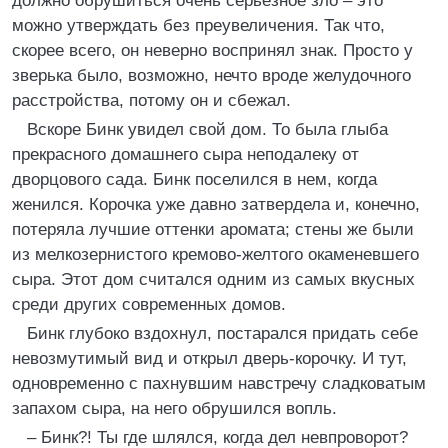
должно обрушиться очень серьезное зло – это
можно утверждать без преувеличения. Так что,
скорее всего, он неверно воспринял знак. Просто у
зверька было, возможно, нечто вроде желудочного
расстройства, потому он и сбежал.
Вскоре Бинк увидел свой дом. То была глыба
прекрасного домашнего сыра неподалеку от
дворцового сада. Бинк поселился в нем, когда
женился. Корочка уже давно затвердела и, конечно,
потеряла лучшие оттенки аромата; стены же были
из мелкозернистого кремово-желтого окаменевшего
сыра. Этот дом считался одним из самых вкусных
среди других современных домов.
Бинк глубоко вздохнул, постарался придать себе
невозмутимый вид и открыл дверь-корочку. И тут,
одновременно с пахнувшим навстречу сладковатым
запахом сыра, на него обрушился вопль.
– Бинк?! Ты где шлялся, когда дел невпроворот?