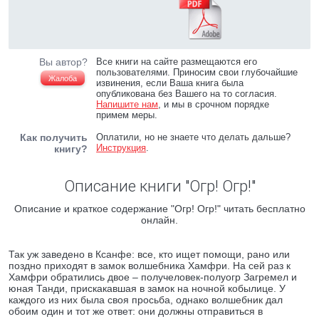
Вы автор?
Все книги на сайте размещаются его
пользователями. Приносим свои глубочайшие
Жалоба
извинения, если Ваша книга была
опубликована без Вашего на то согласия.
Напишите нам
, и мы в срочном порядке
примем меры.
Как получить
Оплатили, но не знаете что делать дальше?
Инструкция
.
книгу?
Описание книги "Огр! Огр!"
Описание и краткое содержание "Огр! Огр!" читать бесплатно
онлайн.
Так уж заведено в Ксанфе: все, кто ищет помощи, рано или
поздно приходят в замок волшебника Хамфри. На сей раз к
Хамфри обратились двое – получеловек-полуогр Загремел и
юная Танди, прискакавшая в замок на ночной кобылице. У
каждого из них была своя просьба, однако волшебник дал
обоим один и тот же ответ: они должны отправиться в