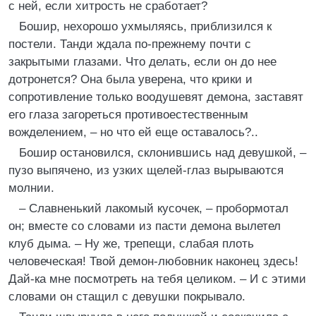
с ней, если хитрость не сработает?
Бошир, нехорошо ухмыляясь, приблизился к
постели. Танди ждала по-прежнему почти с
закрытыми глазами. Что делать, если он до нее
дотронется? Она была уверена, что крики и
сопротивление только воодушевят демона, заставят
его глаза загореться противоестественным
вожделением, – но что ей еще оставалось?..
Бошир остановился, склонившись над девушкой, –
пузо выпячено, из узких щелей-глаз вырываются
молнии.
– Славненький лакомый кусочек, – пробормотал
он; вместе со словами из пасти демона вылетел
клуб дыма. – Ну же, трепещи, слабая плоть
человеческая! Твой демон-любовник наконец здесь!
Дай-ка мне посмотреть на тебя целиком. – И с этими
словами он стащил с девушки покрывало.