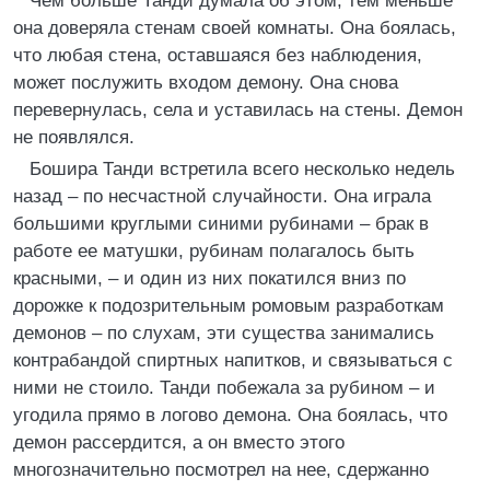
Чем больше Танди думала об этом, тем меньше
она доверяла стенам своей комнаты. Она боялась,
что любая стена, оставшаяся без наблюдения,
может послужить входом демону. Она снова
перевернулась, села и уставилась на стены. Демон
не появлялся.
Бошира Танди встретила всего несколько недель
назад – по несчастной случайности. Она играла
большими круглыми синими рубинами – брак в
работе ее матушки, рубинам полагалось быть
красными, – и один из них покатился вниз по
дорожке к подозрительным ромовым разработкам
демонов – по слухам, эти существа занимались
контрабандой спиртных напитков, и связываться с
ними не стоило. Танди побежала за рубином – и
угодила прямо в логово демона. Она боялась, что
демон рассердится, а он вместо этого
многозначительно посмотрел на нее, сдержанно