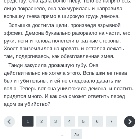
средству. Она дала волю гневу. Тело ее напряглось,
лицо покраснело, она зажмурилась и направила
вспышку гнева прямо в широкую грудь демона.
Вспышка достигла цели, произведя взрывной
эффект. Демона буквально разорвало на части, его
руки, ноги и голова полетели в разные стороны.
Хвост приземлился на кровать и остался лежать
там, подергиваясь, как обезглавленная змея.
Танди закусила дрожащую губу. Она
действительно не хотела этого. Вспышки ее гнева
были губительны, и ей не следовало давать им
волю. Теперь вот она уничтожила демона, и платить
придется много. И как она сможет ответить перед
адом за убийство?
1
2
3
4
5
6
7
...
75