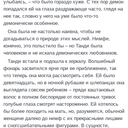
улыбаясь, – что было гораздо хуже. С тех пор демон
попадался ей на глаза раздражающе часто, глядя на
нее так, словно у него на уме было что-то
демонически особенное.
Она была не настолько наивна, чтобы не
догадываться о природе этих мыслей. Нимфе,
конечно, это польстило бы – но Танди была
человеком и не искала демонических любовников.
Танди встала и подошла к зеркалу. Волшебный
фонарь засветился ярче при ее приближении, так
что теперь она могла рассмотреть себя. Ей было
девятнадцать, но в ночной рубашке и шлепанцах она
выглядела совсем ребенком – пряди каштановых
волос в полном беспорядке от постоянных тревог,
голубые глаза смотрят настороженно. Ей хотелось
бы более походить на мать, но, разумеется, обычной
женщине далеко до нимф с их прекрасными лицами
и сногсшибательными фигурами. В сущности,