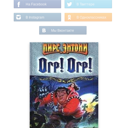
На Facebook
В Твиттере
В Instagram
В Одноклассниках
Мы Вконтакте