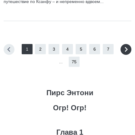
путешествие по Ксанфу – и непременно вдвоем...
1
2
3
4
5
6
7
...
75
Пирс Энтони
Огр! Огр!
Глава 1