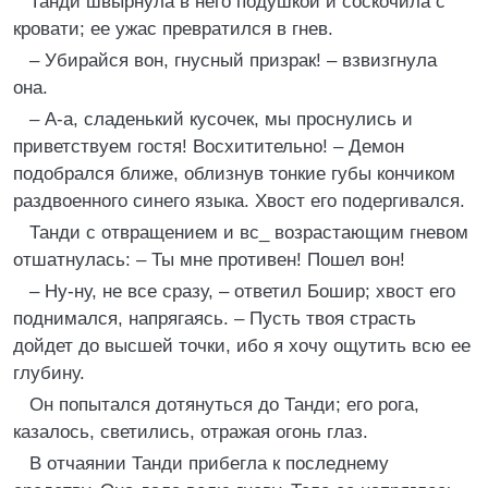
Танди швырнула в него подушкой и соскочила с
кровати; ее ужас превратился в гнев.
– Убирайся вон, гнусный призрак! – взвизгнула
она.
– А-а, сладенький кусочек, мы проснулись и
приветствуем гостя! Восхитительно! – Демон
подобрался ближе, облизнув тонкие губы кончиком
раздвоенного синего языка. Хвост его подергивался.
Танди с отвращением и вс_ возрастающим гневом
отшатнулась: – Ты мне противен! Пошел вон!
– Ну-ну, не все сразу, – ответил Бошир; хвост его
поднимался, напрягаясь. – Пусть твоя страсть
дойдет до высшей точки, ибо я хочу ощутить всю ее
глубину.
Он попытался дотянуться до Танди; его рога,
казалось, светились, отражая огонь глаз.
В отчаянии Танди прибегла к последнему