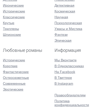
Иронические
Детективная
Исторические
Космическая
Классические
Научная
Крутые
Психологическая
Триллеры
Ужасы и Мистика
Шпионские
Фэнтези
Эпическая
Любовные романы
Информация
Исторические
Мы Вконтакте
Короткие
В Одноклассниках
Фантастические
На Facebook
Остросюжетные
В Твиттере
Современные
В Instagram
Эротические
Правообладателям
Политика
конфиденциальности