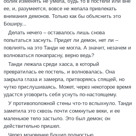
облик изменять не умела, будь то в постели или вне
ее, и, разумеется, вовсе не желала привлекать
внимания демонов. Только как бы объяснить это
Боширу...
Делать нечего – оставалось лишь снова
попытаться заснуть. Придет ли демон, нет ли –
повлиять на это Танди не могла. А значит, незачем и
волноваться понапрасну, верно ведь?
Танди лежала среди хаоса, в который
превратилась ее постель, и волновалась. Она
закрыла глаза и замерла, притворяясь спящей, но
чутко прислушиваясь. Может, через некоторое время
удастся уговорить себя уснуть по-настоящему.
У противоположной стены что-то вспыхнуло. Танди
заметила это сквозь почти сомкнутые веки, и ее
маленькое тело застыло. Это был демон; он
действительно пришел.
Через мгновение Бошир полностью