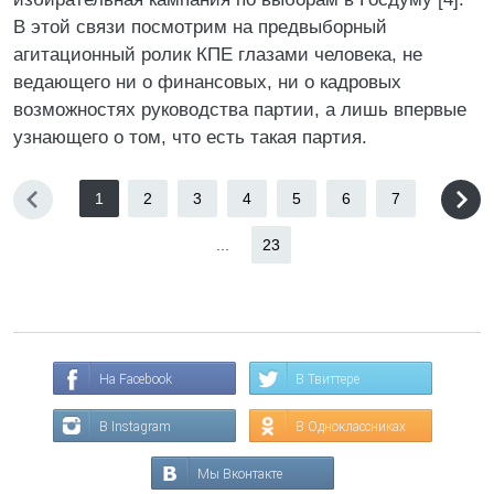
В этой связи посмотрим на предвыборный
агитационный ролик КПЕ глазами человека, не
ведающего ни о финансовых, ни о кадровых
возможностях руководства партии, а лишь впервые
узнающего о том, что есть такая партия.
1
2
3
4
5
6
7
...
23
На Facebook
В Твиттере
В Instagram
В Одноклассниках
Мы Вконтакте