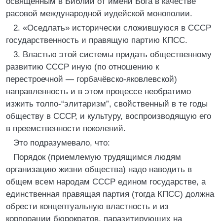
освящённым в Библии от имени Бога в качестве
расовой международной иудейской монополии.
2. «Оседлать» исторически сложившуюся в СССР
государственность и правящую партию КПСС.
3. Властью этой системы придать общественному
развитию СССР иную (по отношению к
перестроечной — горбачёвско-яковлевской)
направленность и в этом процессе необратимо
изжить толпо-“элитаризм”, свойственный в те годы
обществу в СССР, и культуру, воспроизводящую его
в преемственности поколений.
Это подразумевало, что:
Порядок (приемлемую трудящимся людям
организацию жизни общества) надо наводить в
общем всем народам СССР едином государстве, а
единственная правящая партия (тогда КПСС) должна
обрести концептуальную властность и из
корпорации бюрократов, паразитирующих на