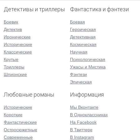
Детективы и триллеры
Фантастика и фэнтези
Боевик
Боевая
Детектив
Героическая
Иронические
Детективная
Исторические
Космическая
Классические
Научная
Крутые
Психологическая
Триллеры
Ужасы и Мистика
Шпионские
Фэнтези
Эпическая
Любовные романы
Информация
Исторические
Мы Вконтакте
Короткие
В Одноклассниках
Фантастические
На Facebook
Остросюжетные
В Твиттере
Современные
В Instagram