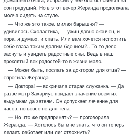
домашнего очага, испросив у нее благословения на
сон грядущий. Но в этот вечер Жеранда продолжала
молча сидеть на стуле.
— Что же это такое, милая барышня? —
удивилась Схоластика, — ужин давно окончен, и
пора, я думаю, и спать. Или вам хочется испортить
себе глаза таким долгим бдением?.. То-то дело
заснуть и увидеть радостные сны. Ведь в наш
проклятый век радостей-то в жизни мало.
— Может быть, послать за доктором для отца? —
спросила Жеранда.
— Доктора! — вскричала старая служанка. — Да
разве мэтр Захариус придает значение всем их
выдумкам да затеям. Он допускает лечение для
часов, но вовсе не для тела.
— Но что же предпринять? — проговорила
Жеранда. — Хотелось бы мне знать, что он теперь
делает, работает или лег отдохнуть?