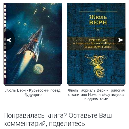
Жюль Верн - Курьерский поезд
Жюль Габриэль Верн - Трилогия
будущего
о капитане Немо и «Наутилусе»
в одном томе
Понравилась книга? Оставьте Ваш
комментарий, поделитесь