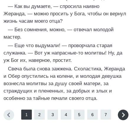
— Как вы думаете, — спросила наивно
Жеранда, — можно просить у Бога, чтобы он вернул
жизнь часам моего отца?
— Без сомнения, можно, — отвечал молодой
мастер.
— Еще что выдумали! — проворчала старая
служанка. — Вот уж напрасные-то молитвы! Ну, да
уж Бог их, наверное, простит.
Свеча была снова зажжена. Схоластика, Жеранда
и Обер опустились на колени, и молодая девушка
вознесла молитвы за душу своей матери, за
страждущих и плененных, за добрых и злых и
особенно за тайные печали своего отца.
1
2
3
4
5
6
7