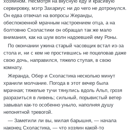
хозяином. Несмотря на вкусную еду и красивую
сервировку, мэтр Захариус ни до чего не дотронулся.
Он едва отвечал на вопросы Жеранды,
обеспокоенной мрачным настроением отца, а на
болтовню Схоластики он обращал так же мало
внимания, как на шум волн надоевшей ему Роны.
По окончании ужина старый часовщик встал из-за
стола и, ни с кем не простившись не поцеловав даже
свою дочь, направился, тяжело ступая, в свою
комнату.
Жеранда, Обер и Схоластика несколько минут
хранили молчание. Погода в этот вечер была
мрачная; тяжелые тучи тянулись вдоль Альп, грозя
разразиться в ливень; сильный, порывистый ветер
завывал как-то особенно уныло, наполняя душу
непонятной тревогой.
— Заметили ли вы, милая барышня, — начала
наконец Схоластика, — что хозяин какой-то