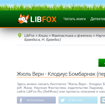
Читать книги
Детекти
LibFox
»
Книги
»
Фантастика и фэнтези
»
Науч
Брандиса, Н. Брандис)
Жюль Верн - Клодиус Бомбарнак (пер
Здесь можно скачать бесплатно "Жюль Верн - Клодиус Бо
pdf. Жанр: Научная Фантастика, издательство Ладомир, 
сайте LibFox.Ru (ЛибФокс) или прочесть описание и озн
На Facebook
В Твиттере