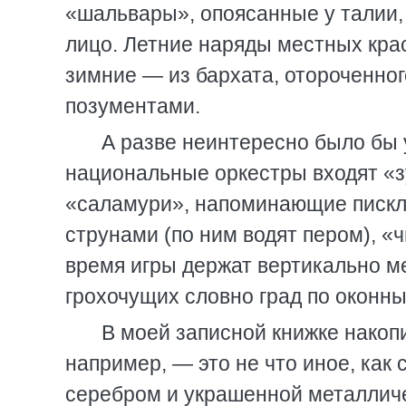
«шальвары», опоясанные у талии,
лицо. Летние наряды местных кра
зимние — из бархата, отороченно
позументами.
А разве неинтересно было бы 
национальные оркестры входят «з
«саламури», напоминающие пискл
струнами (по ним водят пером), «
время игры держат вертикально ме
грохочущих словно град по оконны
В моей записной книжке накоп
например, — это не что иное, как
серебром и украшенной металлич