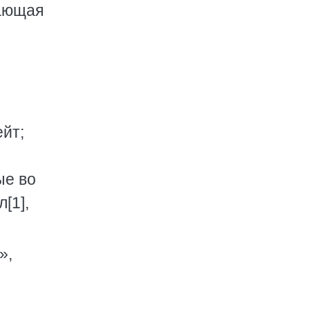
вающая
йт;
ые во
[1],
»,