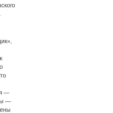
зского
.
ик»,
к
о
что
ия —
ры —
мены