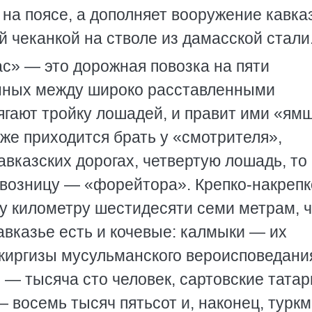
на поясе, а дополняет вооружение кавка
й чеканкой на стволе из дамасской стали
ас» — это дорожная повозка на пяти
нных между широко расставленными
ягают тройку лошадей, и правит ими «ямщ
 же приходится брать у «смотрителя»,
авказских дорогах, четвертую лошадь, то 
возницу — «форейтора». Крепко-накрепк
му километру шестидесяти семи метрам, 
авказье есть и кочевые: калмыки — их
 киргизы мусульманского вероисповедан
 — тысяча сто человек, сартовские тата
— восемь тысяч пятьсот и, наконец, турк