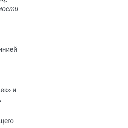
имости
линией
ек» и
ь
ющего