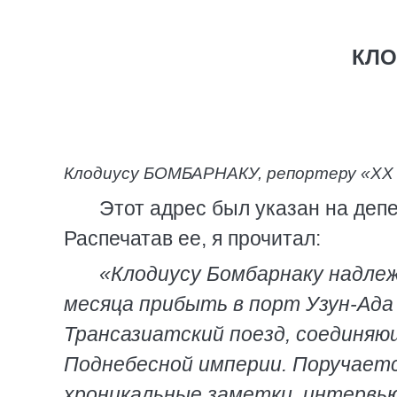
КЛО
Клодиусу БОМБАРНАКУ,
репортеру «XX
Этот адрес был указан на деп
Распечатав ее, я прочитал:
«Клодиусу Бомбарнаку надлеж
месяца прибыть в порт Узун-Ада 
Трансазиатский поезд, соединяю
Поднебесной империи. Поручаетс
хроникальные заметки, интервью