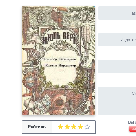
Наз
Издател
Ск
Вы 
Рейтинг:
Ж