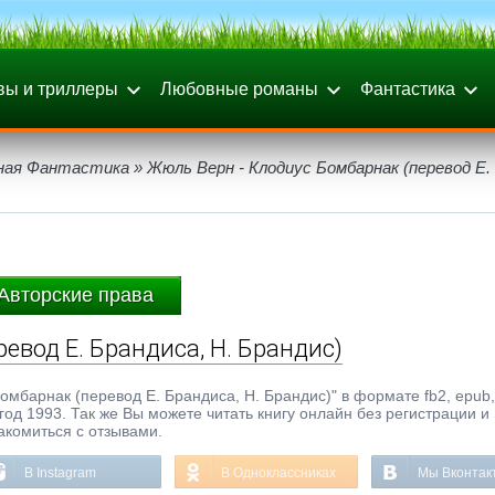
вы и триллеры
Любовные романы
Фантастика
ная Фантастика
» Жюль Верн - Клодиус Бомбарнак (перевод Е.
Авторские права
евод Е. Брандиса, Н. Брандис)
мбарнак (перевод Е. Брандиса, Н. Брандис)" в формате fb2, epub, t
год 1993. Так же Вы можете читать книгу онлайн без регистрации и
акомиться с отзывами.
В Instagram
В Одноклассниках
Мы Вконтак