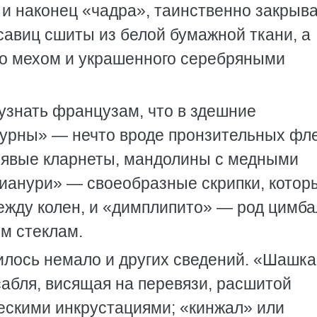
 и наконец «чадра», таинственно закры
савиц сшиты из белой бумажной ткани, а
го мехом и украшенного серебряными
узнать французам, что в здешние
урны» — нечто вроде пронзительных фле
явые кларнеты, мандолины с медными
чианури» — своеобразные скрипки, котор
жду колен, и «димплипито» — род цимбал
м стеклам.
илось немало и других сведений. «Шашка
 сабля, висящая на перевязи, расшитой
ескими инкрустациями; «кинжал» или