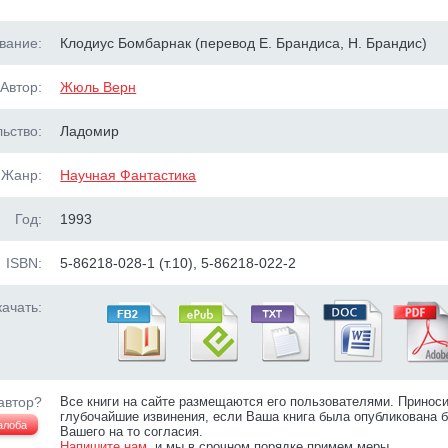
вание:
Клодиус Бомбарнак (перевод Е. Брандиса, Н. Брандис)
Автор:
Жюль Верн
ьство:
Ладомир
Жанр:
Научная Фантастика
Год:
1993
ISBN:
5-86218-028-1 (т.10), 5-86218-022-2
ачать:
автор?
Все книги на сайте размещаются его пользователями. Принос
глубочайшие извинения, если Ваша книга была опубликована б
алоба
Вашего на то согласия.
Напишите нам
, и мы в срочном порядке примем меры.