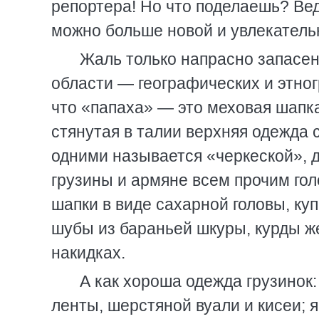
репортера! Но что поделаешь? Вед
можно больше новой и увлекател
Жаль только напрасно запасе
области — географических и этно
что «папаха» — это меховая шапка
стянутая в талии верхняя одежда 
одними называется «черкеской», 
грузины и армяне всем прочим го
шапки в виде сахарной головы, ку
шубы из бараньей шкуры, курды ж
накидках.
А как хороша одежда грузинок:
ленты, шерстяной вуали и кисеи; 