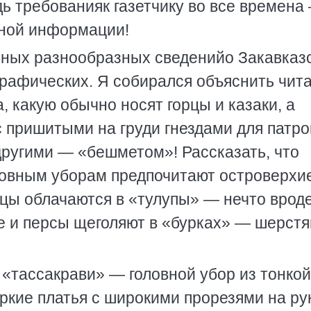
ь требованияк газетчику во все времена
ьной информации!
нных разнообразных сведенийо Закавказ
графических. Я собирался объяснить чит
, какую обычно носят горцы и казаки, а
с пришитыми на груди гнездами для патр
другими — «бешметом»! Рассказать, что
ловным уборам предпочитают островерхи
пцы облачаются в «тулупы» — нечто врод
е и персы щеголяют в «бурках» — шерст
 «тассакрави» — головной убор из тонкой
яркие платья с широкими прорезями на ру