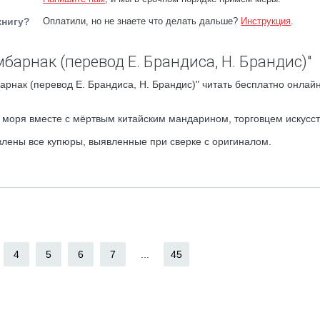
книгу?
Оплатили, но не знаете что делать дальше?
Инструкция
.
барнак (перевод Е. Брандиса, Н. Брандис)"
рнак (перевод Е. Брандиса, Н. Брандис)" читать бесплатно онлайн
е моря вместе с мёртвым китайским мандарином, торговцем искус
лены все купюры, выявленные при сверке с оригиналом.
4
5
6
7
...
45