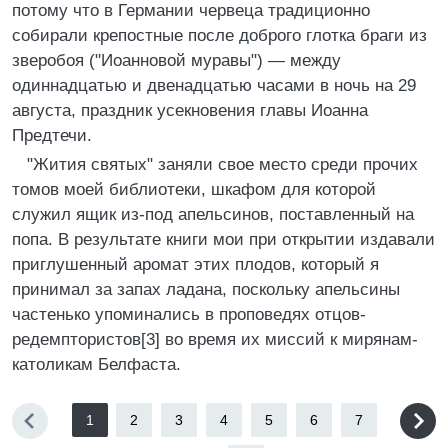
потому что в Германии червеца традиционно
собирали крепостные после доброго глотка браги из
зверобоя ("Иоанновой муравы") — между
одиннадцатью и двенадцатью часами в ночь на 29
августа, праздник усекновения главы Иоанна
Предтечи.
"Жития святых" заняли свое место среди прочих
томов моей библиотеки, шкафом для которой
служил ящик из-под апельсинов, поставленный на
попа. В результате книги мои при открытии издавали
приглушенный аромат этих плодов, который я
принимал за запах ладана, поскольку апельсины
частенько упоминались в проповедях отцов-
редемптористов[3] во время их миссий к мирянам-
католикам Белфаста.
1
2
3
4
5
6
7