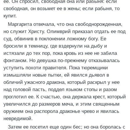
ее. Он спросил, свободная она или рабыня: если
свободная, он возьмет ее в жены; если рабыня, то
купит.
Маргарита отвечала, что она свободнорожденная,
но служит Христу. Олимврий приказал отдать ее под
суд, обвинив в поклонении ложному богу. Ее
бросили в темницу, где вздернули на дыбу и
истязали до тех пор, пока кровь из нее не забила
фонтаном. Но девушка по-прежнему отказывалась
уступить похоти правителя. Пока тюремщики
измышляли новые пытки, ей явился дьявол в
обличий ужасного дракона, который раскрыл у нее
над головой пасть, поддел языком стопы и разом
проглотил ее. К счастью, она держала крест, который
увеличился до размеров меча, и этим священным
оружием она распорола драконье чрево и явилась
невредимой.
Затем ее посетил еще один бес; но она боролась с