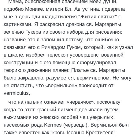
Мама, обеспокоенная спасением моей души,
подобно Монике, матери Бл. Августина, подарила
мне в день одиннадцатилетия "Жития святых" с
картинками. Я раскрасил дракона св. Маргариты
зеленью Гукера из своего набора для рисования;
название это я запомнил потому, что ошибочно
связывал его с Ричардом Гуком, который, как я узнал
в школе, изобрел телескоп усовершенствованной
конструкции и с его помощью сформулировал
теорию о движении планет. Платье св. Маргариты
было закрашено, разумеется, вермильоном. Не могу
не отметить, что «вермильон» происходит от
vermiculus,
что на латыни означает «червячок», поскольку
когда-то этот красный пигмент добывали путем
выжимания из женских особей чешуекрылых
насекомых рода Kermes (червецы). Вермильон был
также известен как "кровь Иоанна Крестителя",