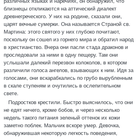
различных языках и наречиях, он обнаружил, что
близнецы откликаются на аттический диалект
древнегреческого. У них на родине, сказали они,
царят вечные сумерки. Она называется Страной св.
Мартина: этого святого у них глубоко почитают,
поскольку он сошел из горнего мира и обратил народ
в христианство. Вчера они пасли стада драконов и
проследовали за ними в одну пещеру. Там они
услышали далекий перезвон колоколов, в котором
различили голоса ангелов, взывающих к ним. Идя за
голосами, они вскарабкались по грубо вырубленным
в скале ступеням и очутились в ослепительном
свете.
Подростков крестили. Быстро выяснилось, что они
не едят ничего, кроме бобов, и через несколько
недель такого питания зеленый оттенок их кожи
заметно поблек. Мальчик вскоре умер. Девочка,
обнаружившая некоторую легкость поведения,