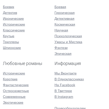
Боевик
Боевая
Детектив
Героическая
Иронические
Детективная
Исторические
Космическая
Классические
Научная
Крутые
Психологическая
Триллеры
Ужасы и Мистика
Шпионские
Фэнтези
Эпическая
Любовные романы
Информация
Исторические
Мы Вконтакте
Короткие
В Одноклассниках
Фантастические
На Facebook
Остросюжетные
В Твиттере
Современные
В Instagram
Эротические
Правообладателям