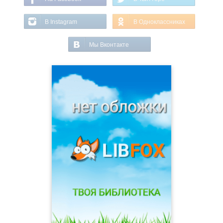
В Instagram
В Одноклассниках
Мы Вконтакте