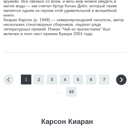
кружево. Все связано со всем, и весь мир можно увидеть в
капле воды — как считал Артур Конан Дойл, который также
является одним из героев этой удивительной и волшебной
книги.
Киаран Карсон (р. 1948) — североирландский писатель, автор
нескольких стихотворных сборников, лауреат ряда
литературных премий. Роман "Чай из трилистника" был
включен в лонг-лист премии Букера 2001 года.
1
2
3
4
5
6
7
...
43
Карсон Киаран