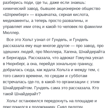
разберись поди, где ты, даже если знаешь:
химический завод, бывшее акционерное общество
«Шпремберг» — взрывчатка, серная кислота,
медикаменты, а теперь просто развалины, и
управляет ими отец и какой-то человек по фамилии
Мюллер.
Все это Хольт узнал от Гундель, и Гундель
рассказала ему еще многое другое — про завод, про
здешних людей, про Мюллера, Хагена, Шнайдерайта
и Бернгарда. Рассказала, что адвокат Гомулка уехал
в Нюрнберг, а она, перейдя зональную границу,
добралась сюда, как ждала Хольта и между тем, с
того самого времени, по средам и субботам
встречалась где-то, в какой-то организации с этим
Шнайдерайтом. Гундель сама это рассказала. Кто
такой Шнайдерайт?
Хольт остановился передохнуть на площадке и
прислонился к подоконнику. Снял пилотку,