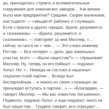
да, приходилось строить и вспомогательные
сооружения для химических заводов… Как велико
было мое предприятие? Среднее. Скорее маленькое,
шестьдесят — семьдесят рабочих и служащих.
Если строили в других городах, брали, разумеется,
и сезонников». — «Брали, разумеется, и
сезонников», — повторяет за ним Мюллер, «…
сейчас остался ни с чем… — Это снова инженер
Риттер. — Все потерял — дело, два земельных
участка, все!» — «Были нацистом?» — спрашивает
Мюллер. Ну, теперь он его поймал! — подумал
Хольт. Но: «…Никогда не состоял в национал-
социалистской партии… Всегда был
беспартийным… и никого из своих служащих не
принуждал вступать в партию…» — «Благодарю, —
говорит Мюллер. — Мы вас известим письменно».
Подвезло, подумал Хольт, и еще подумал: никто не
был нацистом… Гундель говорит, все отрицают…