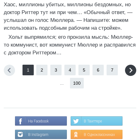
Хаос, миллионы убитых, миллионы бездомных, но
доктор Риттер тут ни при чем… «Обычный ответ, —
услышал он голос Мюллера. — Напишите: можем
использовать подсобным рабочим на стройке».
Хольт выпрямился; его пронзила мысль: Мюллер-
то коммунист, вот коммунист Мюллер и расправился
с доктором Риттером…
1
2
3
4
5
6
7
...
100
На Facebook
В Твиттере
В Instagram
В Одноклассниках