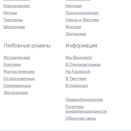
Классические
Научная
Крутые
Психологическая
Триллеры
Ужасы и Мистика
Шпионские
Фэнтези
Эпическая
Любовные романы
Информация
Исторические
Мы Вконтакте
Короткие
В Одноклассниках
Фантастические
На Facebook
Остросюжетные
В Твиттере
Современные
В Instagram
Эротические
Правообладателям
Политика
конфиденциальности
Обратная связь