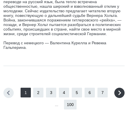
переводе на русский язык, была тепло встречена
общественностью, нашла широкий и взволнованный отклик у
молодежи. Сейчас издательство предлагает читателю вторую
книгу, повествующую о дальнейшей судьбе Вернера Хольта.
Война, закончившаяся поражением гитлеровского «рейха», —
позади, и Вернер Хольт пытается разобраться в политических
событиях, происшедших в стране, найти свое место в мирной
жизни, среди строителей социалистической Германии.
Перевод с немецкого — Валентина Курелла и Ревекка
Гальперина.
1
2
3
4
5
6
7
...
100