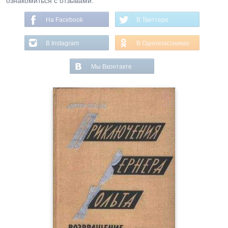
ознакомиться с отзывами.
На Facebook
В Твиттере
В Instagram
В Одноклассниках
Мы Вконтакте