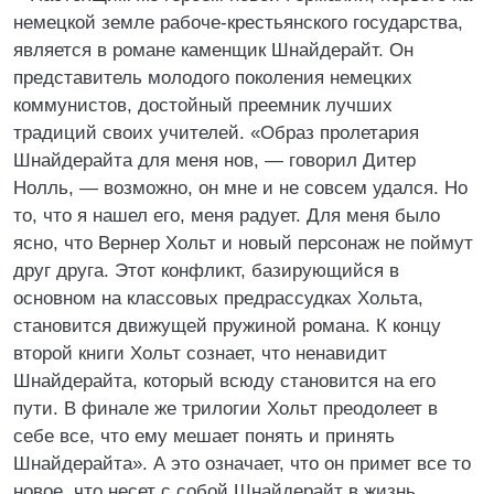
немецкой земле рабоче-крестьянского государства,
является в романе каменщик Шнайдерайт. Он
представитель молодого поколения немецких
коммунистов, достойный преемник лучших
традиций своих учителей. «Образ пролетария
Шнайдерайта для меня нов, — говорил Дитер
Нолль, — возможно, он мне и не совсем удался. Но
то, что я нашел его, меня радует. Для меня было
ясно, что Вернер Хольт и новый персонаж не поймут
друг друга. Этот конфликт, базирующийся в
основном на классовых предрассудках Хольта,
становится движущей пружиной романа. К концу
второй книги Хольт сознает, что ненавидит
Шнайдерайта, который всюду становится на его
пути. В финале же трилогии Хольт преодолеет в
себе все, что ему мешает понять и принять
Шнайдерайта». А это означает, что он примет все то
новое, что несет с собой Шнайдерайт в жизнь.