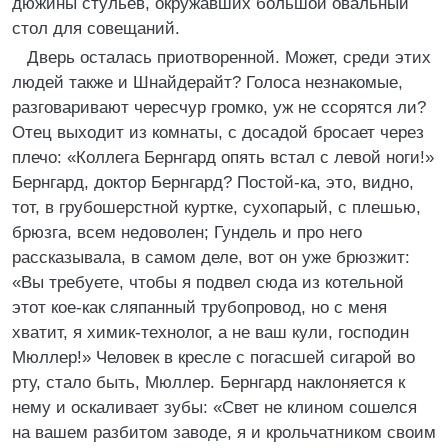
дюжины стульев, окружавших большой овальный
стол для совещаний.
Дверь осталась приотворенной. Может, среди этих
людей также и Шнайдерайт? Голоса незнакомые,
разговаривают чересчур громко, уж не ссорятся ли?
Отец выходит из комнаты, с досадой бросает через
плечо: «Коллега Бернгард опять встал с левой ноги!»
Бернгард, доктор Бернгард? Постой-ка, это, видно,
тот, в грубошерстной куртке, сухопарый, с плешью,
брюзга, всем недоволен; Гундель и про него
рассказывала, в самом деле, вот он уже брюзжит:
«Вы требуете, чтобы я подвел сюда из котельной
этот кое-как сляпанный трубопровод, но с меня
хватит, я химик-технолог, а не ваш кули, господин
Мюллер!» Человек в кресле с погасшей сигарой во
рту, стало быть, Мюллер. Бернгард наклоняется к
нему и оскаливает зубы: «Свет не клином сошелся
на вашем разбитом заводе, я и крольчатником своим