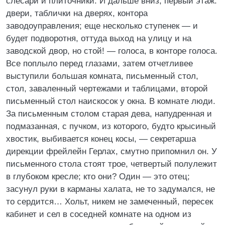
слесари и плиточники. И дальше вниз, первый этаж:
двери, таблички на дверях, контора
заводоуправления; еще несколько ступенек — и
будет подворотня, оттуда выход на улицу и на
заводской двор, но стой! — голоса, в конторе голоса.
Все поплыло перед глазами, затем отчетливее
выступили большая комната, письменный стол,
стол, заваленный чертежами и таблицами, второй
письменный стол наискосок у окна. В комнате люди.
За письменным столом старая дева, напудренная и
подмазанная, с пучком, из которого, будто крысиный
хвостик, выбивается конец косы, — секретарша
дирекции фрейлейн Герлах, смутно припомнил он. У
письменного стола стоят трое, четвертый полулежит
в глубоком кресле; кто они? Один — это отец;
засунул руки в карманы халата, не то задумался, не
то сердится… Хольт, никем не замеченный, пересек
кабинет и сел в соседней комнате на одном из