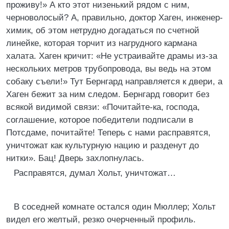
проживу!» А кто этот низенький рядом с ним,
черноволосый? А, правильно, доктор Хаген, инженер-
химик, об этом нетрудно догадаться по счетной
линейке, которая торчит из нагрудного кармана
халата. Хаген кричит: «Не устраивайте драмы из-за
нескольких метров трубопровода, вы ведь на этом
собаку съели!» Тут Бернгард направляется к двери, а
Хаген бежит за ним следом. Бернгард говорит без
всякой видимой связи: «Почитайте-ка, господа,
соглашение, которое победители подписали в
Потсдаме, почитайте! Теперь с нами расправятся,
уничтожат как культурную нацию и разденут до
нитки». Бац! Дверь захлопнулась.
Расправятся, думал Хольт, уничтожат…
В соседней комнате остался один Мюллер; Хольт
видел его желтый, резко очерченный профиль.