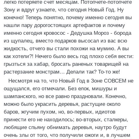
легко потеряете счет месяцам. Потопчете-потопчете
Зону и вдруг узнаете, что сегодня Новый Год. Ну
конечно! Теперь понятно, почему именно сегодня вы
нашли пару дорогостоящих артефактов и почему
именно сегодня кровосос - Дедушка Мороз - борода
из щупалец, вместо подарков высосал из вас всю
жидкость, отчего вы стали похожи на мумию. А вы
как хотели?! Нечего было весь год плохо себя вести:
грызться за хабар, бросать раненых товарищей на
растерзание монстрам… Делали так? То-то же!
Несмотря на то, что Новый Год в Зоне СОВСЕМ не
ощущался, его отмечали. Без елок, мишуры и
шампанского, но все равно праздновали. Конечно,
можно было украсить деревья, растущие около
баров, жгучим пухом, но, во-первых, идиотов
принести его не находилось; во-вторых, сталкеры,
любящие спьяну обнимать деревья, наутро будут
очень злы от того, что получили ожоги и, в лучшем