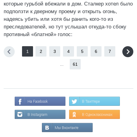
которые гурьбой вбежали в дом. Сталкер хотел было
подползти к дверному проему и открыть огонь,
надеясь убить или хотя бы ранить кого-то из
преследователей, но тут услышал откуда-то сбоку
противный «блатной» голос:
1
2
3
4
5
6
7
...
61
На Facebook
В Твиттере
В Instagram
В Одноклассниках
Мы Вконтакте