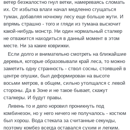
ветер безжалостно гнул ветки, намереваясь сломать
их. От избытка влаги начал медленно сгущаться
туман, добавляя ночному лесу еще больше жути. И
впрямь страшно - того и гляди из тумана выскочит
какой-нибудь монстр. Ни один нормальный сталкер
не отважится находиться в данный момент в этом
месте. Ни за какие коврижки.
Если долго и внимательно смотреть на ближайшие
деревья, которые образовывали край леса, то можно
заметить одну странность - ствол сосны, стоявшей в
центре опушки, был деформирован на высоте
восьми метров, в общем, сильно утолщался с левой
стороны. Да в Зоне и не такое бывает, скажут
сталкеры. И будут правы.
Ливень то и дело норовил проникнуть под
комбинезон, но у него ничего не получалось - костюм
был хорош. Вода стекала за считанные секунды,
поэтому комбез всегда оставался сухим и легким.