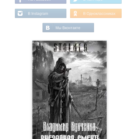
В Instagram
В Одноклассниках
Мы Вконтакте