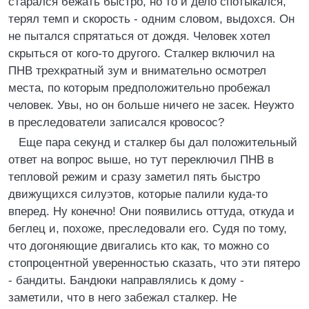
старался бежать быстро, но то и дело спотыкался,
терял темп и скорость - одним словом, выдохся. Он
не пытался спрятаться от дождя. Человек хотел
скрыться от кого-то другого. Сталкер включил на
ПНВ трехкратный зум и внимательно осмотрел
места, по которым предположительно пробежал
человек. Увы, но он больше ничего не засек. Неужто
в преследователи записался кровосос?
Еще пара секунд и сталкер бы дал положительный
ответ на вопрос выше, но тут переключил ПНВ в
тепловой режим и сразу заметил пять быстро
движущихся силуэтов, которые палили куда-то
вперед. Ну конечно! Они появились оттуда, откуда и
беглец и, похоже, преследовали его. Судя по тому,
что догоняющие двигались кто как, то можно со
стопроцентной уверенностью сказать, что эти пятеро
- бандиты. Бандюки направлялись к дому -
заметили, что в него забежал сталкер. Не