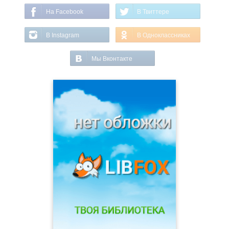
На Facebook
В Твиттере
В Instagram
В Одноклассниках
Мы Вконтакте