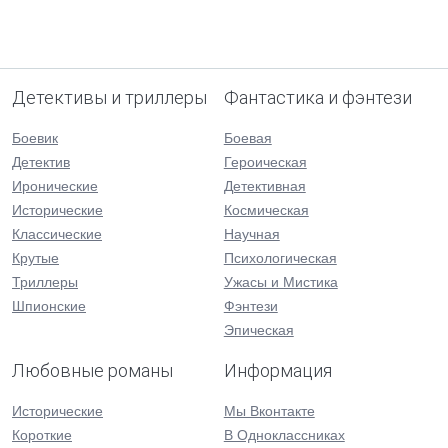
Детективы и триллеры
Фантастика и фэнтези
Боевик
Боевая
Детектив
Героическая
Иронические
Детективная
Исторические
Космическая
Классические
Научная
Крутые
Психологическая
Триллеры
Ужасы и Мистика
Шпионские
Фэнтези
Эпическая
Любовные романы
Информация
Исторические
Мы Вконтакте
Короткие
В Одноклассниках