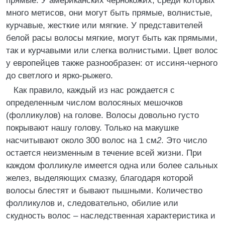
прямые. У американских чернокожих, среди которых
много метисов, они могут быть прямые, волнистые,
курчавые, жесткие или мягкие. У представителей
белой расы волосы мягкие, могут быть как прямыми,
так и курчавыми или слегка волнистыми. Цвет волос
у европейцев также разнообразен: от иссиня-черного
до светлого и ярко-рыжего.
Как правило, каждый из нас рождается с
определенным числом волосяных мешочков
(фолликулов) на голове. Волосы довольно густо
покрывают нашу голову. Только на макушке
насчитывают около 300 волос на 1 см
2
. Это число
остается неизменным в течение всей жизни. При
каждом фолликуле имеется одна или более сальных
желез, выделяющих смазку, благодаря которой
волосы блестят и бывают пышными. Количество
фолликулов и, следовательно, обилие или
скудность волос – наследственная характеристика и