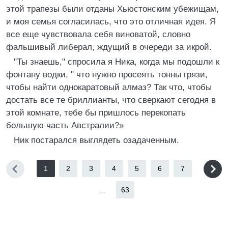
этой трапезы были отданы Хьюстонским убежищам,
и моя семья согласилась, что это отличная идея. Я
все еще чувствовала себя виноватой, словно
фальшивый либерал, ждущий в очереди за икрой.
"Ты знаешь," спросила я Ника, когда мы подошли к
фонтану водки, " что нужно просеять тонны грязи,
чтобы найти однокаратовый алмаз? Так что, чтобы
достать все те бриллианты, что сверкают сегодня в
этой комнате, тебе бы пришлось перекопать
большую часть Австралии?»
Ник постарался выглядеть озадаченным.
1
2
3
4
5
6
7
...
63