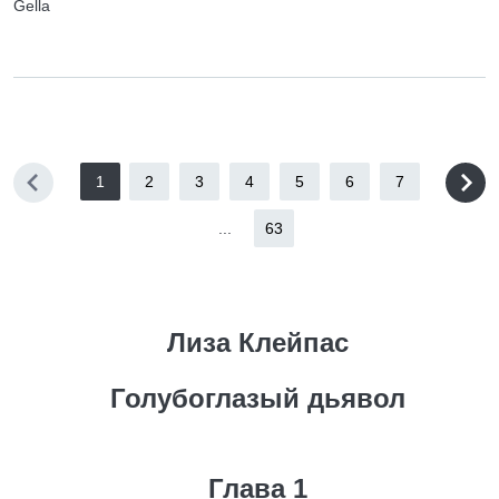
Gella
1
2
3
4
5
6
7
...
63
Лиза Клейпас
Голубоглазый дьявол
Глава 1