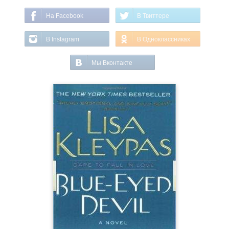
На Facebook
В Твиттере
В Instagram
В Одноклассниках
Мы Вконтакте