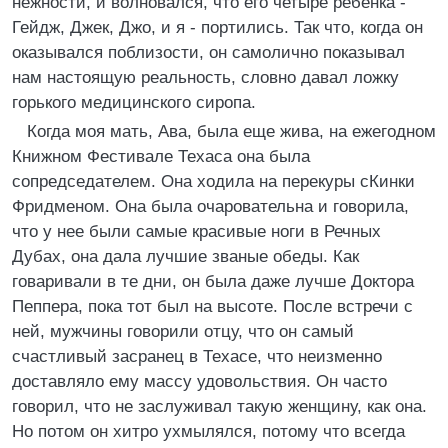
нежности, и волновался, что его четыре ребенка -
Гейдж, Джек, Джо, и я - портились. Так что, когда он
оказывался поблизости, он самолично показывал
нам настоящую реальность, словно давал ложку
горького медицинского сиропа.
Когда моя мать, Ава, была еще жива, на ежегодном
Книжном Фестивале Техаса она была
сопредседателем. Она ходила на перекуры сКинки
Фридменом. Она была очаровательна и говорила,
что у нее были самые красивые ноги в Речных
Дубах, она дала лучшие званые обеды. Как
говаривали в те дни, он была даже лучше Доктора
Пеппера, пока тот был на высоте. После встречи с
ней, мужчины говорили отцу, что он самый
счастливый засранец в Техасе, что неизменно
доставляло ему массу удовольствия. Он часто
говорил, что не заслуживал такую женщину, как она.
Но потом он хитро ухмылялся, потому что всегда