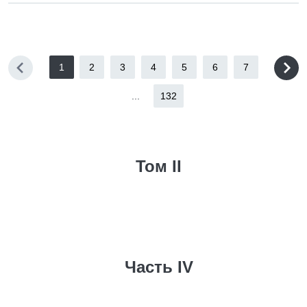
1
2
3
4
5
6
7
...
132
Том II
Часть IV