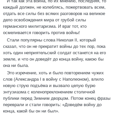
И так как эта война, по их мнению, последняя, то
каждый должен, не колеблясь, пожертвовать всем,
отдать все силы без всяких разговоров на великое
дело освобождения мира от грубой силы
германского милитаризма. И враг тот, кто
осмеливается говорить против войны!
Стали популярны слова Николая II, который
сказал, что он не прекратит войны до тех пор, пока
хоть один неприятельский солдат останется на его
земле, и что он доведёт до конца войну, какою бы
она ни была.
Это изречение, хоть и было повторением чужих
слов (Александра I в войну с Наполеоном), влило
новую струю подъёма и вызвало целую бурю
энтузиазма с коленопреклонением столичной
публики перед Зимним дворцом. Потом конец фразы
переврали и стали говорить: «Доведём войну до
конца, какой бы он ни был».