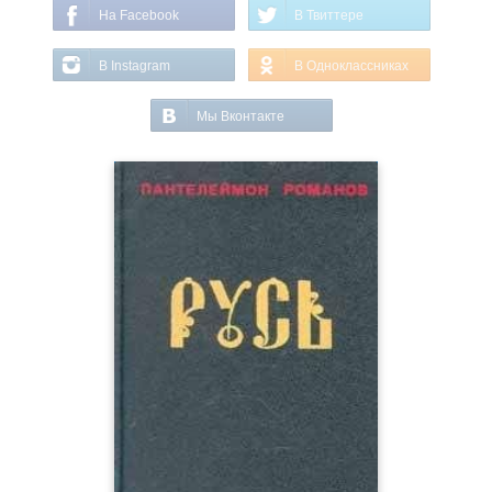
На Facebook
В Твиттере
В Instagram
В Одноклассниках
Мы Вконтакте