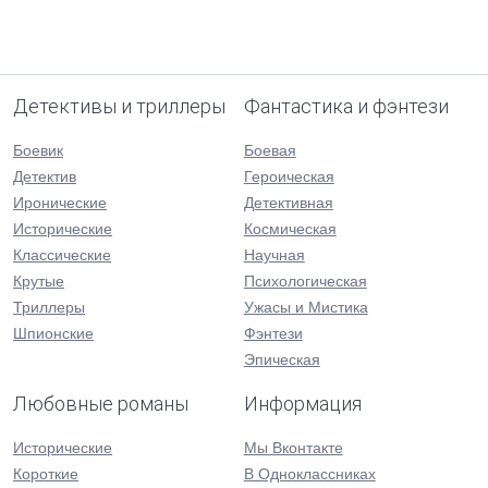
Детективы и триллеры
Фантастика и фэнтези
Боевик
Боевая
Детектив
Героическая
Иронические
Детективная
Исторические
Космическая
Классические
Научная
Крутые
Психологическая
Триллеры
Ужасы и Мистика
Шпионские
Фэнтези
Эпическая
Любовные романы
Информация
Исторические
Мы Вконтакте
Короткие
В Одноклассниках