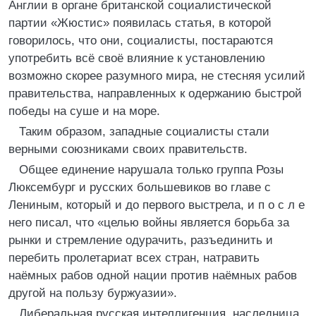
Англии в органе британской социалистической
партии «Жюстис» появилась статья, в которой
говорилось, что они, социалисты, постараются
употребить всё своё влияние к установлению
возможно скорее разумного мира, не стесняя усилий
правительства, направленных к одержанию быстрой
победы на суше и на море.
Таким образом, западные социалисты стали
верными союзниками своих правительств.
Общее единение нарушала только группа Розы
Люксембург и русских большевиков во главе с
Лениным, который и до первого выстрела, и п о с л е
него писал, что «целью войны является борьба за
рынки и стремление одурачить, разъединить и
перебить пролетариат всех стран, натравить
наёмных рабов одной нации против наёмных рабов
другой на пользу буржуазии».
Либеральная русская интеллигенция, наследница