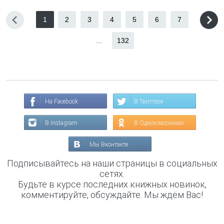
1
2
3
4
5
6
7
...
132
На Facebook
В Твиттере
В Instagram
В Одноклассниках
Мы Вконтакте
Подписывайтесь на наши страницы в социальных
сетях.
Будьте в курсе последних книжных новинок,
комментируйте, обсуждайте. Мы ждём Вас!