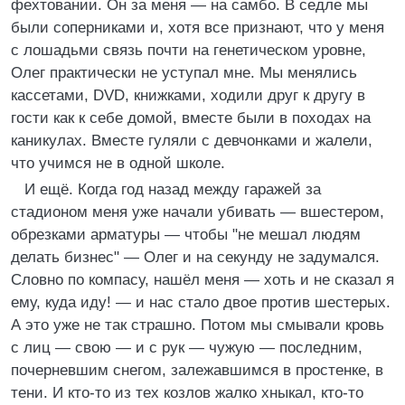
фехтовании. Он за меня — на самбо. В седле мы
были соперниками и, хотя все признают, что у меня
с лошадьми связь почти на генетическом уровне,
Олег практически не уступал мне. Мы менялись
кассетами, DVD, книжками, ходили друг к другу в
гости как к себе домой, вместе были в походах на
каникулах. Вместе гуляли с девчонками и жалели,
что учимся не в одной школе.
И ещё. Когда год назад между гаражей за
стадионом меня уже начали убивать — вшестером,
обрезками арматуры — чтобы "не мешал людям
делать бизнес" — Олег и на секунду не задумался.
Словно по компасу, нашёл меня — хоть и не сказал я
ему, куда иду! — и нас стало двое против шестерых.
А это уже не так страшно. Потом мы смывали кровь
с лиц — свою — и с рук — чужую — последним,
почерневшим снегом, залежавшимся в простенке, в
тени. И кто-то из тех козлов жалко хныкал, кто-то