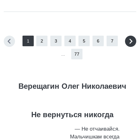
1
2
3
4
5
6
7
...
77
Верещагин Олег Николаевич
Не вернуться никогда
— Не отчаивайся.
Мальчишкам всегда