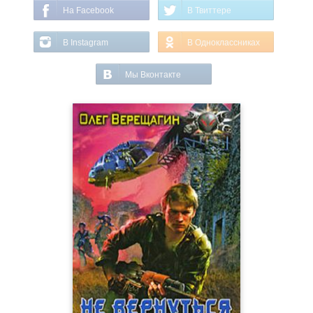
На Facebook
В Твиттере
В Instagram
В Одноклассниках
Мы Вконтакте