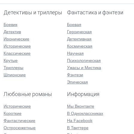
Детективы и триллеры
Фантастика и фэнтези
Боевик
Боевая
Детектив
Героическая
Иронические
Детективная
Исторические
Космическая
Классические
Научная
Крутые
Психологическая
Триллеры
Ужасы и Мистика
Шпионские
Фэнтези
Эпическая
Любовные романы
Информация
Исторические
Мы Вконтакте
Короткие
В Одноклассниках
Фантастические
На Facebook
Остросюжетные
В Твиттере