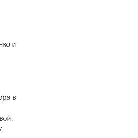
нко и
оpа в
вой.
,