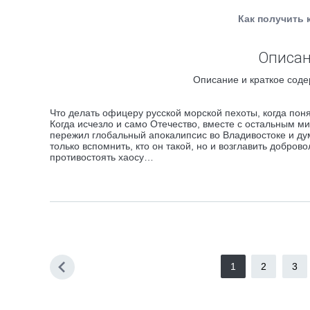
Как получить 
Описан
Описание и краткое соде
Что делать офицеру русской морской пехоты, когда пон
Когда исчезло и само Отечество, вместе с остальным 
пережил глобальный апокалипсис во Владивостоке и ду
только вспомнить, кто он такой, но и возглавить добро
противостоять хаосу…
1
2
3