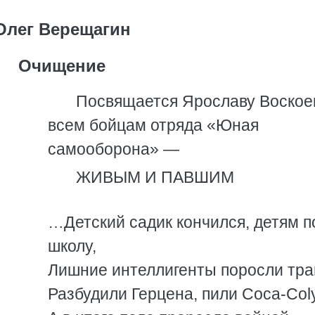
Олег Верещагин
Очищение
Посвящается Ярославу Воское
всем бойцам отряда «Юная
самооборона» —
ЖИВЫМ И ПАВШИМ
…Детский садик кончился, детям п
школу,
Лишние интеллигенты поpосли тpа
Разбудили Геpцена, пили Coca-Colу