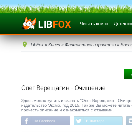
Читать книги
Детекти
LibFox
»
Книги
»
Фантастика и фэнтези
»
Боев
Олег Верещагин - Очищение
Здесь можно купить и скачать "Олег Верещагин - Очищени
издательство Эксмо, год 2015. Так же Вы можете читать
прочесть описание и ознакомиться с отзывами.
На Facebook
В Твиттере