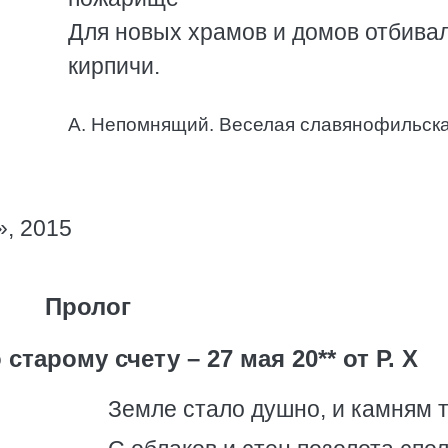
Для новых хpамов и домов отбива
киpпичи.
А. Непомнящий. Веселая славянофильск
, 2015
Пролог
старому счету – 27 мая 20** от Р. Х
Земле стало душно, и камням т