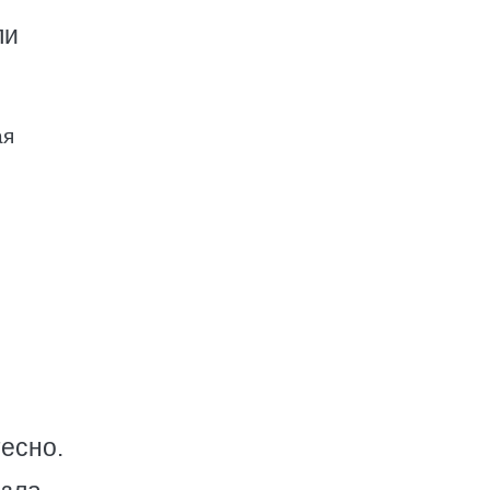
ли
ая
есно.