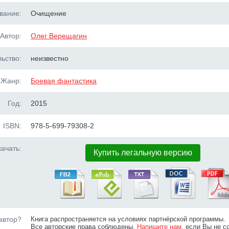
вание:
Очищение
Автор:
Олег Верещагин
ьство:
неизвестно
Жанр:
Боевая фантастика
Год:
2015
ISBN:
978-5-699-79308-2
ачать:
Купить легальную версию
автор?
Книга распространяется на условиях партнёрской программы.
Все авторские права соблюдены.
Напишите нам
, если Вы не с