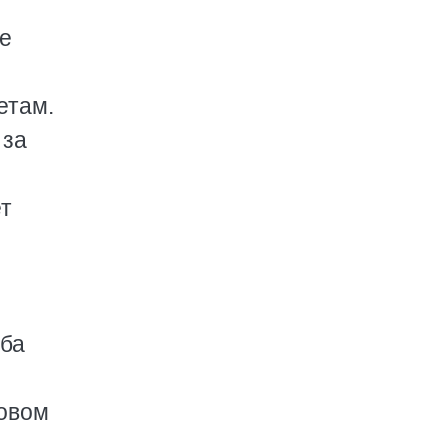
не
етам.
 за
т
еба
pовом