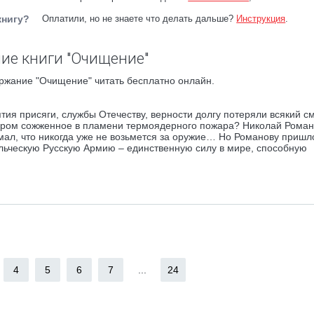
книгу?
Оплатили, но не знаете что делать дальше?
Инструкция
.
ие книги "Очищение"
ржание "Очищение" читать бесплатно онлайн.
ятия присяги, службы Отечеству, верности долгу потеряли всякий с
миром сожженное в пламени термоядерного пожара? Николай Рома
мал, что никогда уже не возьмется за оружие… Но Романову пришл
вольческую Русскую Армию – единственную силу в мире, способную
4
5
6
7
...
24