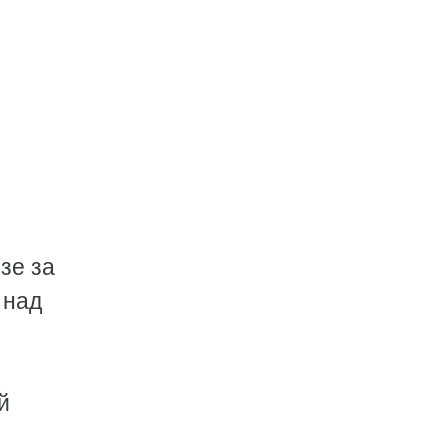
зе за
 над
й