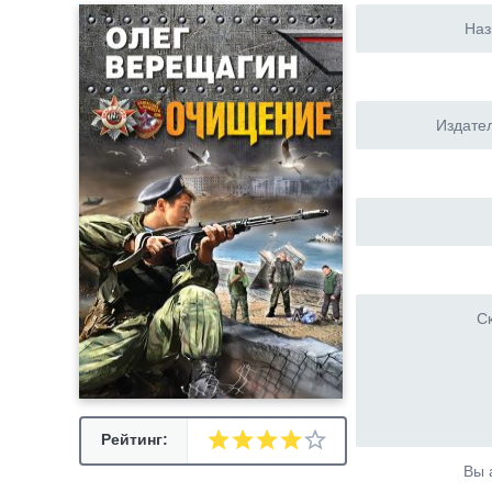
Наз
Издател
Ск
Рейтинг:
Вы 