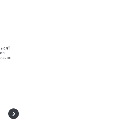
мысл?
нов
ось не