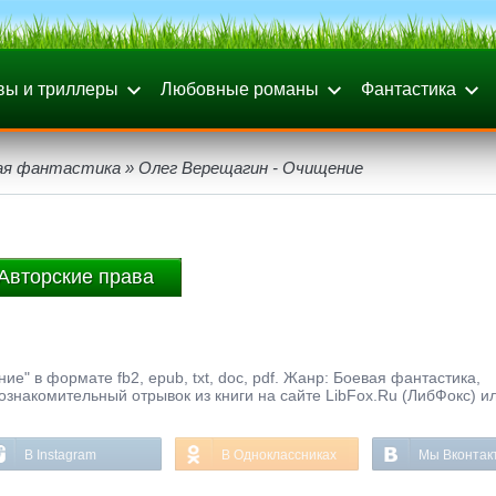
вы и триллеры
Любовные романы
Фантастика
ая фантастика
» Олег Верещагин - Очищение
Авторские права
е" в формате fb2, epub, txt, doc, pdf. Жанр: Боевая фантастика,
 ознакомительный отрывок из книги на сайте LibFox.Ru (ЛибФокс) и
В Instagram
В Одноклассниках
Мы Вконтак