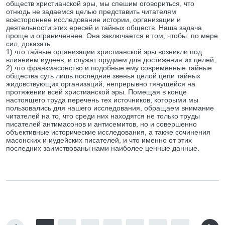
обществ христианской эры, мы спешим оговориться, что
отнюдь не задаемся целью представить читателям
всестороннее исследование истории, организации и
деятельности этих ересей и тайных обществ. Наша задача
проще и ограниченнее. Она заключается в том, чтобы, по мере
сил, доказать:
1) что тайные организации христианской эры возникли под
влиянием иудеев, и служат орудием для достижения их целей;
2) что франкмасонство и подобные ему современные тайные
общества суть лишь последние звенья целой цепи тайных
жидовствующих организаций, непрерывно тянущейся на
протяжении всей христианской эры. Помещая в конце
настоящего труда перечень тех источников, которыми мы
пользовались для нашего исследования, обращаем внимание
читателей на то, что среди них находятся не только труды
писателей антимасонов и антисемитов, но и совершенно
объективные исторические исследования, а также сочинения
масонских и иудейских писателей, и что именно от этих
последних заимствованы нами наиболее ценные данные.