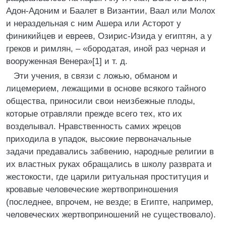
Адон-Адоним и Баалет в Византии, Ваал или Молох
и нераздельная с ним Ашера или Асторот у
финикийцев и евреев, Озирис-Изида у египтян, а у
греков и римлян, – «бородатая, иной раз черная и
вооруженная Венера»[1] и т. д.
Эти учения, в связи с ложью, обманом и
лицемерием, лежащими в основе всякого тайного
общества, приносили свои неизбежные плоды,
которые отравляли прежде всего тех, кто их
возделывал. Нравственность самих жрецов
приходила в упадок, высокие первоначальные
задачи предавались забвению, народные религии в
их властных руках обращались в школу разврата и
жестокости, где царили ритуальная проституция и
кровавые человеческие жертвоприношения
(последнее, впрочем, не везде; в Египте, например,
человеческих жертвоприношений не существовало).