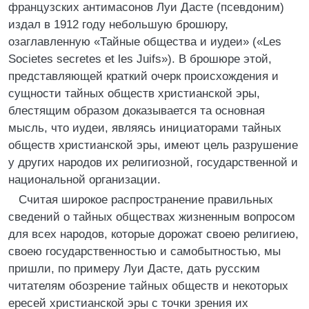
французских антимасонов Луи Дасте (псевдоним)
издал в 1912 году небольшую брошюру,
озаглавленную «Тайные общества и иудеи» («Les
Sосіetes secretes еt lеs Juifs»). В брошюре этой,
представляющей краткий очерк происхождения и
сущности тайных обществ христианской эры,
блестящим образом доказывается та основная
мысль, что иудеи, являясь инициаторами тайных
обществ христианской эры, имеют цель разрушение
у других народов их религиозной, государственной и
национальной организации.
Считая широкое распространение правильных
сведений о тайных обществах жизненным вопросом
для всех народов, которые дорожат своею религиею,
своею государственностью и самобытностью, мы
пришли, по примеру Луи Дасте, дать русским
читателям обозрение тайных обществ и некоторых
ересей христианской эры с точки зрения их