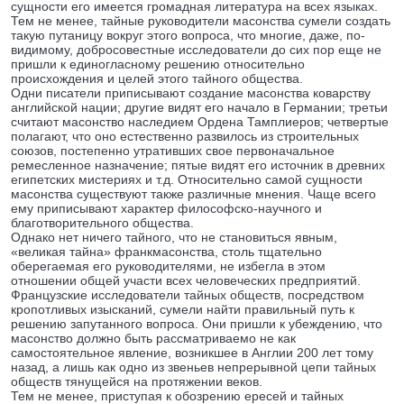
сущности его имеется громадная литература на всех языках.
Тем не менее, тайные руководители масонства сумели создать
такую путаницу вокруг этого вопроса, что многие, даже, по-
видимому, добросовестные исследователи до сих пор еще не
пришли к единогласному решению относительно
происхождения и целей этого тайного общества.
Одни писатели приписывают создание масонства коварству
английской нации; другие видят его начало в Германии; третьи
считают масонство наследием Ордена Тамплиеров; четвертые
полагают, что оно естественно развилось из строительных
союзов, постепенно утративших свое первоначальное
ремесленное назначение; пятые видят его источник в древних
египетских мистериях и т.д. Относительно самой сущности
масонства существуют также различные мнения. Чаще всего
ему приписывают характер философско-научного и
благотворительного общества.
Однако нет ничего тайного, что не становиться явным,
«великая тайна» франкмасонства, столь тщательно
оберегаемая его руководителями, не избегла в этом
отношении общей участи всех человеческих предприятий.
Французские исследователи тайных обществ, посредством
кропотливых изысканий, сумели найти правильный путь к
решению запутанного вопроса. Они пришли к убеждению, что
масонство должно быть рассматриваемо не как
самостоятельное явление, возникшее в Англии 200 лет тому
назад, а лишь как одно из звеньев непрерывной цепи тайных
обществ тянущейся на протяжении веков.
Тем не менее, приступая к обозрению ересей и тайных