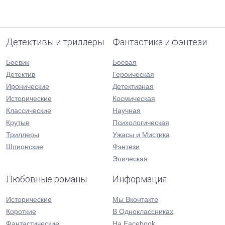
Детективы и триллеры
Фантастика и фэнтези
Боевик
Боевая
Детектив
Героическая
Иронические
Детективная
Исторические
Космическая
Классические
Научная
Крутые
Психологическая
Триллеры
Ужасы и Мистика
Шпионские
Фэнтези
Эпическая
Любовные романы
Информация
Исторические
Мы Вконтакте
Короткие
В Одноклассниках
Фантастические
На Facebook