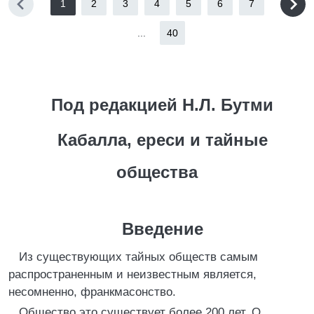
1
2
3
4
5
6
7
...
40
Под редакцией Н.Л. Бутми
Кабалла, ереси и тайные
общества
Введение
Из существующих тайных обществ самым
распространенным и неизвестным является,
несомненно, франкмасонство.
Общество это существует более 200 лет. О