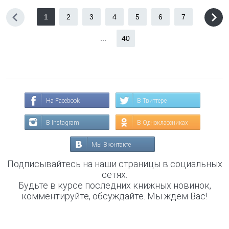
1
2
3
4
5
6
7
...
40
На Facebook
В Твиттере
В Instagram
В Одноклассниках
Мы Вконтакте
Подписывайтесь на наши страницы в социальных
сетях.
Будьте в курсе последних книжных новинок,
комментируйте, обсуждайте. Мы ждём Вас!