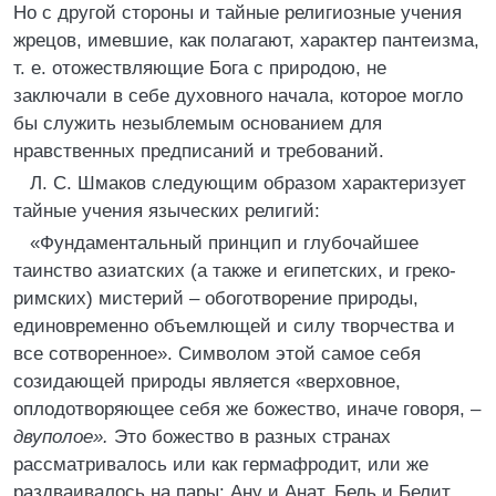
Но с другой стороны и тайные религиозные учения
жрецов, имевшие, как полагают, характер пантеизма,
т. е. отожествляющие Бога с природою, не
заключали в себе духовного начала, которое могло
бы служить незыблемым основанием для
нравственных предписаний и требований.
Л. С. Шмаков следующим образом характеризует
тайные учения языческих религий:
«Фундаментальный принцип и глубочайшее
таинство азиатских (а также и египетских, и греко-
римских) мистерий – обоготворение природы,
единовременно объемлющей и силу творчества и
все сотворенное». Символом этой самое себя
созидающей природы является «верховное,
оплодотворяющее себя же божество, иначе говоря, –
двуполое».
Это божество в разных странах
рассматривалось или как гермафродит, или же
раздваивалось на пары: Ану и Анат, Бель и Белит,