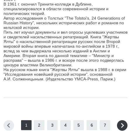
В 1961 г. окончил Тринити-колледж в Дублине,
специализировался в области современной истории и
политических теорий.
Автор исследования о Толстых "The Tolstoi's, 24 Generations of
Russian History", нескольких исторических работ и романов по
кельтской истории.
Пять лет изучал документы и вел опросы уцелевших участников
и свидетелей насильственных репатриаций. Книга "Жертвы
Ялты" о насильственной репатриации русских после Второй
мировой войны впервые напечатана по-английски в 1978 г.,
вслед за чем выдержала несколько изданий в Англии и
Америке. Вторая книга по данной тематике – "Министр и
расправа" – вышла в 1986 г. и вскоре после этого подверглась
цензуре властями Великобритании.
На русском языке книга "Жертвы Ялты" вышла в 1988 г. в серии
"Исследования новейшей русской истории", основанной
А.И. Солженицыным. (Издательство YMCA-Press, Париж.)
1
2
3
4
5
6
7