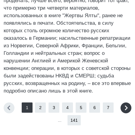
проделать, лучше всего, вероятно, говорит тот факт,
что примерно три четверти материалов,
использованных в книге "Жертвы Ялты", ранее не
появлялись в печати. Обстоятельства, в силу
которых столь огромное количество русских
оказалось в Германии; насильственные репатриации
из Норвегии, Северной Африки, Франции, Бельгии,
Голландии и нейтральных стран; вопрос о
нарушении Англией и Америкой Женевской
конвенции; операции, в которых с советской стороны
были задействованы НКВД и СМЕРШ; судьба
русских, возвращенных на родину, – все это впервые
подробно описано лишь в этой книге.
1
2
3
4
5
6
7
...
141