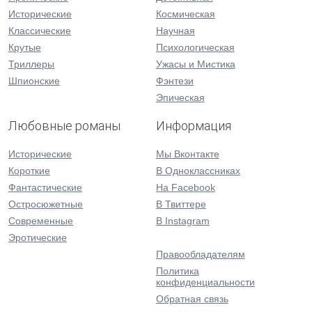
Исторические
Космическая
Классические
Научная
Крутые
Психологическая
Триллеры
Ужасы и Мистика
Шпионские
Фэнтези
Эпическая
Любовные романы
Информация
Исторические
Мы Вконтакте
Короткие
В Одноклассниках
Фантастические
На Facebook
Остросюжетные
В Твиттере
Современные
В Instagram
Эротические
Правообладателям
Политика
конфиденциальности
Обратная связь