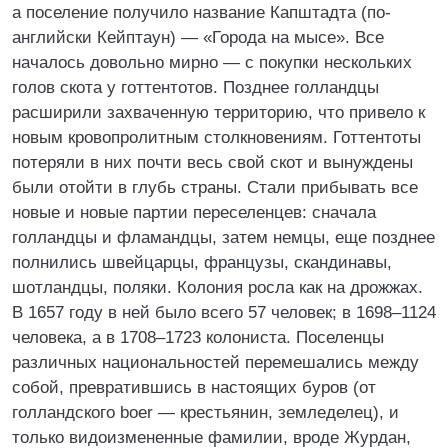
а поселение получило название Капштадта (по-
английски Кейптаун) — «Города на мысе». Все
началось довольно мирно — с покупки нескольких
голов скота у готтентотов. Позднее голландцы
расширили захваченную территорию, что привело к
новым кровопролитным столкновениям. Готтентоты
потеряли в них почти весь свой скот и вынуждены
были отойти в глубь страны. Стали прибывать все
новые и новые партии переселенцев: сначала
голландцы и фламандцы, затем немцы, еще позднее
полнились швейцарцы, французы, скандинавы,
шотландцы, поляки. Колония росла как на дрожжах.
В 1657 году в ней было всего 57 человек; в 1698–1124
человека, а в 1708–1723 колониста. Поселенцы
различных национальностей перемешались между
собой, превратившись в настоящих буров (от
голландского boer — крестьянин, земледелец), и
только видоизмененные фамилии, вроде Журдан,