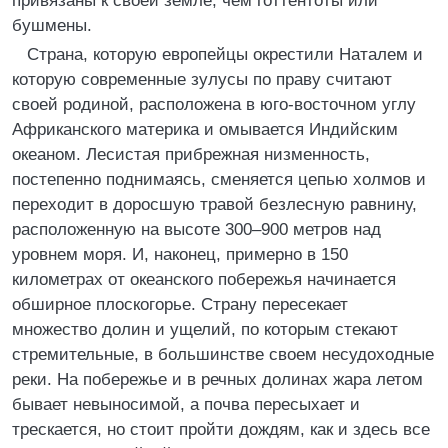
привязаны к своей земле, чем готтентоты или
бушмены.
Страна, которую европейцы окрестили Наталем и
которую современные зулусы по праву считают
своей родиной, расположена в юго-восточном углу
Африканского материка и омывается Индийским
океаном. Лесистая прибрежная низменность,
постепенно поднимаясь, сменяется цепью холмов и
переходит в доросшую травой безлесную равнину,
расположенную на высоте 300–900 метров над
уровнем моря. И, наконец, примерно в 150
километрах от океанского побережья начинается
обширное плоскогорье. Страну пересекает
множество долин и ущелий, по которым стекают
стремительные, в большинстве своем несудоходные
реки. На побережье и в речных долинах жара летом
бывает невыносимой, а почва пересыхает и
трескается, но стоит пройти дождям, как и здесь все