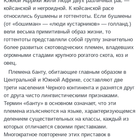
Южной Африки жили люди двух различных рас —
койсанской и негроидной. К койсанской расе
относились бушмены и готтентоты. Если бушмены
(от «бошиман» — «люди кустарников» — голланд.)
вели весьма примитивный образ жизни, то
готтентоты представляли собой группу значительно
более развитых скотоводческих племен, владевших
огромными стадами крупного рогатого скота, коз и
овец.
Племена банту, обитающие главным образом в
Центральной и Южной Африке, составляют две
трети населения Черного континента и разнятся друг
от друга чисто лингвистическими признаками.
Термин «банту» в основном означает, что эти
племена изъясняются на языке, характеризующемся
делением существительных на классы, каждый из
которых отличается своими приставками.
Многократное повторение этих приставок в