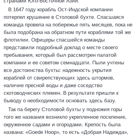
странами Юго-Восточной Азии.
В 1647 году корабль Ост-Индской компании
потерпел крушение в Столовой бухте. Спасшаяся
команда провела на побережье пять месяцев, пока не
была подобрана на обратном пути кораблями той же
флотилии. Офицеры спасшейся команды
представили подробный доклад о месте своего
пребывания, который был рассмотрен палатой
компании и ее советом семнадцати. Пыли учтены
все достоинства бухты: надежность укрытия
кораблей от свирепствующих здесь штормов,
наличие пресной воды и даже соседство
скотоводческих племен. В результате пришли к
быводу о необходимости основать здесь базу.
Так па берегу Столовой бухты у подножия горы
того же названия возникло укрепленное поселение,
окруженное садами и огородами. Крепость была
названа: «Goede Ноор», то есть «Добрая Надежда»,