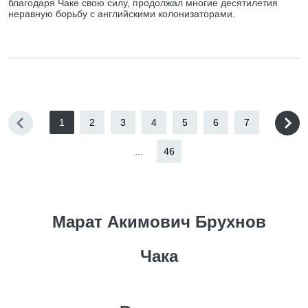
благодаря Чаке свою силу, продолжал многие десятилетия
неравную борьбу с английскими колонизаторами.
1
2
3
4
5
6
7
...
46
Марат Акимович Брухнов
Чака