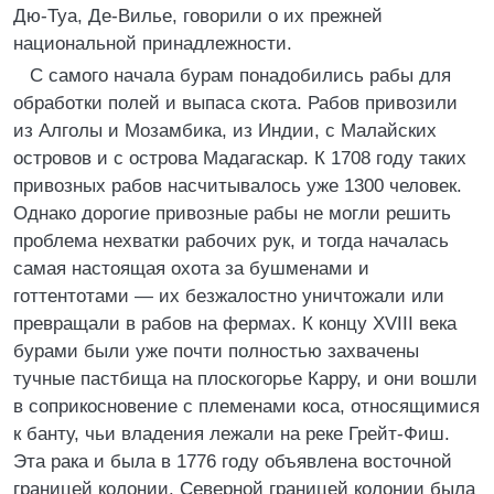
Дю-Туа, Де-Вилье, говорили о их прежней
национальной принадлежности.
С самого начала бурам понадобились рабы для
обработки полей и выпаса скота. Рабов привозили
из Алголы и Мозамбика, из Индии, с Малайских
островов и с острова Мадагаскар. К 1708 году таких
привозных рабов насчитывалось уже 1300 человек.
Однако дорогие привозные рабы не могли решить
проблема нехватки рабочих рук, и тогда началась
самая настоящая охота за бушменами и
готтентотами — их безжалостно уничтожали или
превращали в рабов на фермах. К концу XVIII века
бурами были уже почти полностью захвачены
тучные пастбища на плоскогорье Карру, и они вошли
в соприкосновение с племенами коса, относящимися
к банту, чьи владения лежали на реке Грейт-Фиш.
Эта рака и была в 1776 году объявлена восточной
границей колонии. Северной границей колонии была