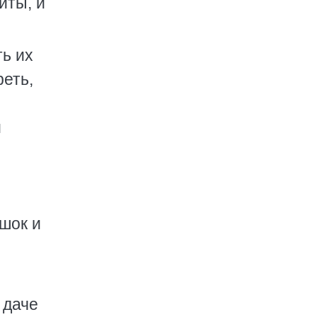
иты, и
ть их
реть,
й
шок и
 даче