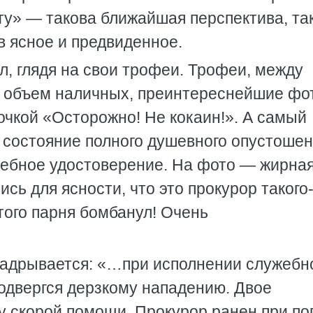
у» — такова ближайшая перспектива, та
в ясное и предвиденное.
л, глядя на свои трофеи. Трофеи, между
 объем наличных, преинтереснейшие фот
рочкой «Осторожно! Не кокаин!». А самый
 состояние полного душевного опустошен
жебное удостоверение. На фото — жирна
сь для ясности, что это прокурор такого
 того парня бомбанул! Очень
надрывается: «…при исполнении служебн
подвергся дерзкому нападению. Двое
у скорой помощи. Прокурор ранен при по