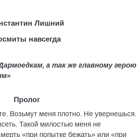
нстантин Лишний
осмиты навсегда
армоедкам, а так же главному герою
им»
Пролог
те. Возьмут меня плотно. Не увернешься.
исеть. Такой милостью меня не
смерть «при попытке бежать» или «при