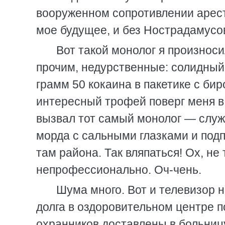
вооруженном сопротивлении арест
мое будущее, и без Нострадамусо
Вот такой монолог я произноси
прочим, недурственные: солидный
грамм 50 кокаина в пакетике с би
интересный трофей поверг меня в
вызвал тот самый монолог — слу
морда с сальными глазками и подпи
там района. Так вляпаться! Ох, не
непрофессионально. Оч-чень.
Шума много. Вот и телевизор 
долга в оздоровительном центре 
охранников доставлены в больниц