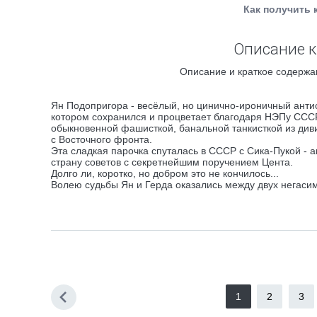
Как получить 
Описание к
Описание и краткое содержан
Ян Подопригора - весёлый, но цинично-ироничный антис
котором сохранился и процветает благодаря НЭПу СССР.
обыкновенной фашисткой, банальной танкисткой из диви
с Восточного фронта.
Эта сладкая парочка спуталась в СССР с Сика-Пукой -
страну советов с секретнейшим поручением Цента.
Долго ли, коротко, но добром это не кончилось...
Волею судьбы Ян и Герда оказались между двух негаси
1
2
3