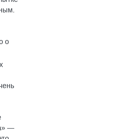
ным.
о о
х
чень
,
е
га» —
это,