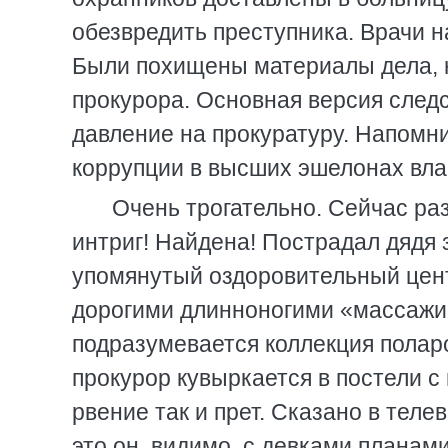
обезвредить преступника. Врачи 
Были похищены материалы дела, н
прокурора. Основная версия след
давление на прокуратуру. Напомни
коррупции в высших эшелонах влас
Очень трогательно. Сейчас ра
интриг! Найдена! Пострадал дядя 
упомянутый оздоровительный центр
дорогими длинноногими «массажи
подразумевается коллекция полар
прокурор кувыркается в постели 
рвение так и прет. Сказано в тел
это он, видимо, с девками планам