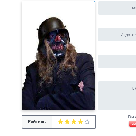
Наз
Издател
Ск
Вы 
Рейтинг:
Ж