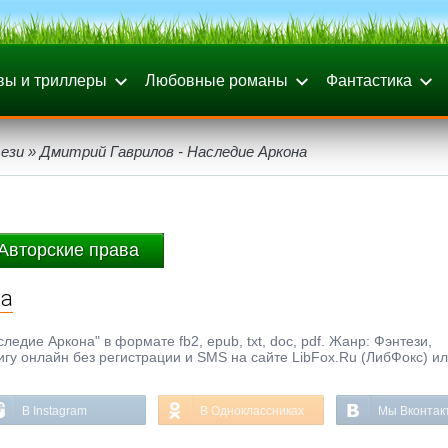
вы и триллеры
Любовные романы
Фантастика
ези
» Дмитрий Гаврилов - Наследие Аркона
Авторские права
на
едие Аркона" в формате fb2, epub, txt, doc, pdf. Жанр: Фэнтези,
нигу онлайн без регистрации и SMS на сайте LibFox.Ru (ЛибФокс) и
В Instagram
В Одноклассниках
Мы Вконтак