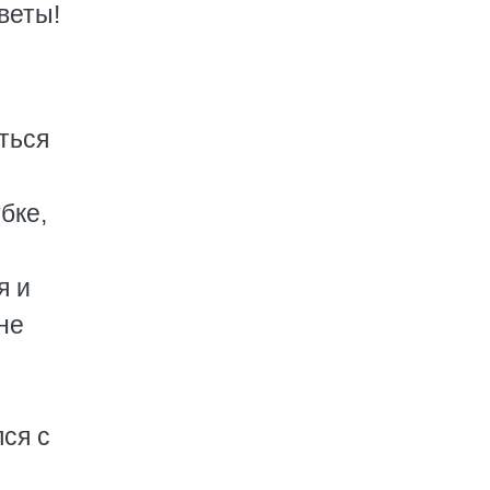
веты!
ться
бке,
я и
не
лся с