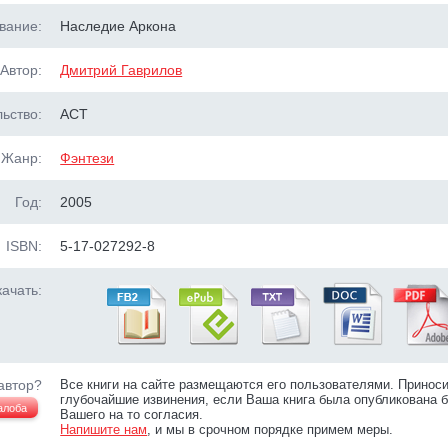
вание:
Наследие Аркона
Автор:
Дмитрий Гаврилов
ьство:
АСТ
Жанр:
Фэнтези
Год:
2005
ISBN:
5-17-027292-8
ачать:
автор?
Все книги на сайте размещаются его пользователями. Принос
глубочайшие извинения, если Ваша книга была опубликована б
алоба
Вашего на то согласия.
Напишите нам
, и мы в срочном порядке примем меры.