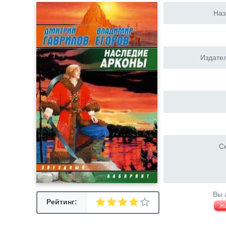
Наз
Издател
Ск
Вы 
Рейтинг:
Ж