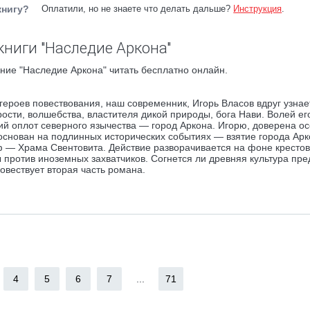
книгу?
Оплатили, но не знаете что делать дальше?
Инструкция
.
книги "Наследие Аркона"
ние "Наследие Аркона" читать бесплатно онлайн.
ероев повествования, наш современник, Игорь Власов вдруг узнает
ости, волшебства, властителя дикой природы, бога Нави. Волей ег
ний оплот северного язычества — город Аркона. Игорю, доверена о
основан на подлинных исторических событиях — взятие города Ар
 — Храма Свентовита. Действие разворачивается на фоне крестов
 против иноземных захватчиков. Согнется ли древняя культура пре
овествует вторая часть романа.
4
5
6
7
...
71