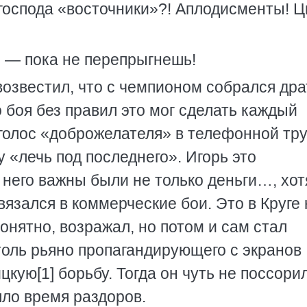
, господа «восточники»?! Аплодисменты! Ц
» — пока не перепрыгнешь!
возвестил, что с чемпионом собрался дра
о боя без правил это мог сделать каждый
голос «доброжелателя» в телефонной тру
 «лечь под последнего». Игорь это
него важны были не только деньги…, хот
вязался в коммерческие бои. Это в Круге 
онятно, возражал, но потом и сам стал
толь рьяно пропагандирующего с экранов
кую[1] борьбу. Тогда он чуть не поссори
ло время раздоров.