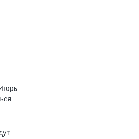
Игорь
ться
дут!