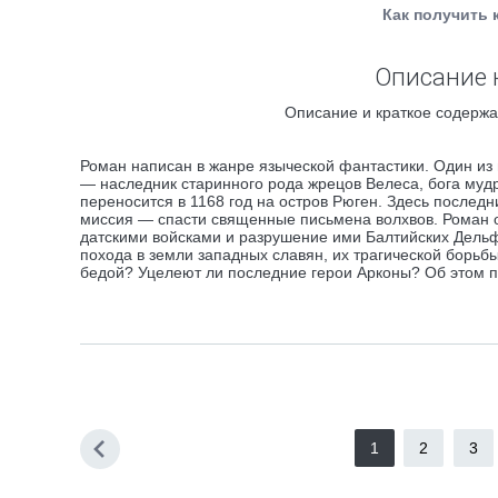
Как получить 
Описание 
Описание и краткое содержа
Роман написан в жанре языческой фантастики. Один из г
— наследник старинного рода жрецов Велеса, бога мудр
переносится в 1168 год на остров Рюген. Здесь послед
миссия — спасти священные письмена волхвов. Роман 
датскими войсками и разрушение ими Балтийских Дельф
похода в земли западных славян, их трагической борьбы
бедой? Уцелеют ли последние герои Арконы? Об этом п
1
2
3