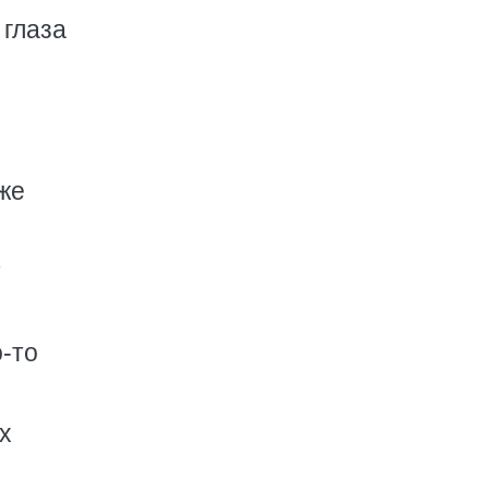
 глаза
аже
т
о-то
их