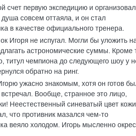
ой счет первую экспедицию и организовал
 душа совсем оттаяла, и он стал
ика в качестве официального тренера.
к Игоря не испугал. Могли бы уложить н
едлагать астрономические суммы. Кроме т
, титул чемпиона до следующего шоу у н
ернулся обратно на ринг.
горю ужасно знакомым, хотя он готов бы
е встречал. Вообще, странное это лицо,
! Неестественный синеватый цвет кожи
ал, что противник мазался чем-то
ика веяло холодом. Игорь мысленно окре