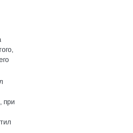
а
ого,
его
л
, при
стил