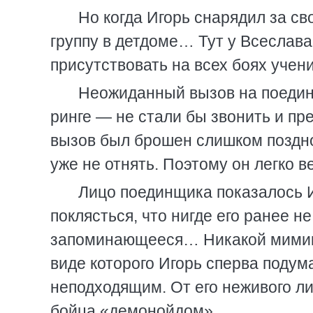
Но когда Игорь снарядил за св
группу в детдоме… Тут у Всеслава
присутствовать на всех боях учен
Неожиданный вызов на поедино
ринге — не стали бы звонить и пр
вызов был брошен слишком поздно
уже не отнять. Поэтому он легко в
Лицо поединщика показалось И
поклясться, что нигде его ранее н
запоминающееся… Никакой мимики
виде которого Игорь сперва подум
неподходящим. От его неживого л
бойца «демонойдом».