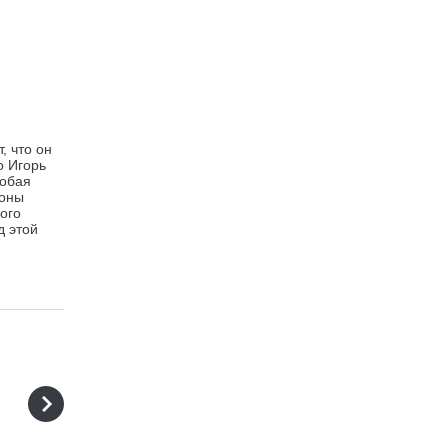
, что он
о Игорь
собая
коны
ого
д этой