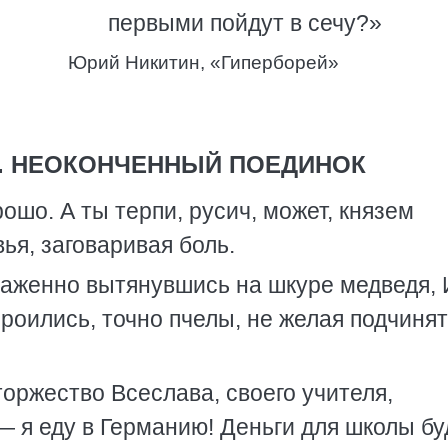
первыми пойдут в сечу?»
Юрий Никитин, «Гиперборей»
Я. НЕОКОНЧЕННЫЙ ПОЕДИНОК
ошо. А ты терпи, русич, может, князем
ья, заговаривая боль.
лаженно вытянувшись на шкуре медведя, 
 роились, точно пчелы, не желая подчиня
оржество Всеслава, своего учителя,
 я еду в Германию! Деньги для школы бу