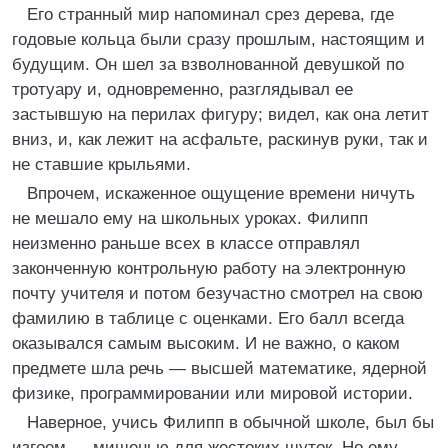
Его странный мир напоминал срез дерева, где
годовые кольца были сразу прошлым, настоящим и
будущим. Он шел за взволнованной девушкой по
тротуару и, одновременно, разглядывал ее
застывшую на перилах фигуру; видел, как она летит
вниз, и, как лежит на асфальте, раскинув руки, так и
не ставшие крыльями.
Впрочем, искаженное ощущение времени ничуть
не мешало ему на школьных уроках. Филипп
неизменно раньше всех в классе отправлял
законченную контрольную работу на электронную
почту учителя и потом безучастно смотрел на свою
фамилию в таблице с оценками. Его балл всегда
оказывался самым высоким. И не важно, о каком
предмете шла речь — высшей математике, ядерной
физике, программировании или мировой истории.
Наверное, учись Филипп в обычной школе, был бы
изгоем — мишенью для жестоких шуток. Но ему