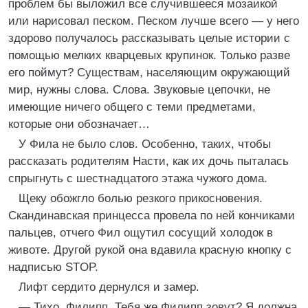
проблем бы выложил все случившееся мозаикой
или нарисовал песком. Песком лучше всего — у него
здорово получалось рассказывать целые истории с
помощью мелких кварцевых крупинок. Только разве
его поймут? Существам, населяющим окружающий
мир, нужны слова. Слова. Звуковые цепочки, не
имеющие ничего общего с теми предметами,
которые они обозначает…
У Фила не было слов. Особенно, таких, чтобы
рассказать родителям Насти, как их дочь пыталась
спрыгнуть с шестнадцатого этажа чужого дома.
Щеку обожгло болью резкого прикосновения.
Скандинавская принцесса провела по ней кончиками
пальцев, отчего Фил ощутил сосущий холодок в
животе. Другой рукой она вдавила красную кнопку с
надписью STOP.
Лифт сердито дернулся и замер.
— Тихо, Филипп. Тебя же Филипп зовут? Я должна