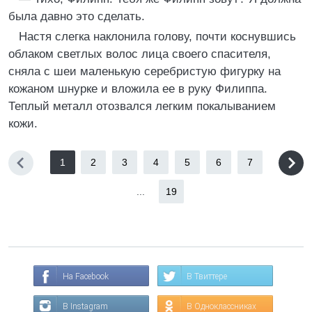
была давно это сделать.
Настя слегка наклонила голову, почти коснувшись
облаком светлых волос лица своего спасителя,
сняла с шеи маленькую серебристую фигурку на
кожаном шнурке и вложила ее в руку Филиппа.
Теплый металл отозвался легким покалыванием
кожи.
1
2
3
4
5
6
7
...
19
На Facebook
В Твиттере
В Instagram
В Одноклассниках