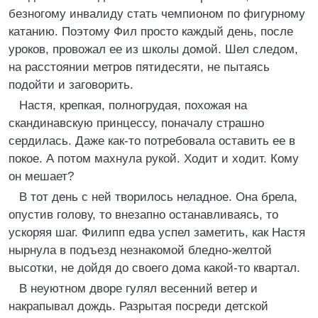
безногому инвалиду стать чемпионом по фигурному
катанию. Поэтому Фил просто каждый день, после
уроков, провожал ее из школы домой. Шел следом,
на расстоянии метров пятидесяти, не пытаясь
подойти и заговорить.
Настя, крепкая, полногрудая, похожая на
скандинавскую принцессу, поначалу страшно
сердилась. Даже как-то потребовала оставить ее в
покое. А потом махнула рукой. Ходит и ходит. Кому
он мешает?
В тот день с ней творилось неладное. Она брела,
опустив голову, то внезапно останавливаясь, то
ускоряя шаг. Филипп едва успел заметить, как Настя
нырнула в подъезд незнакомой бледно-желтой
высотки, не дойдя до своего дома какой-то квартал.
В неуютном дворе гулял весенний ветер и
накрапывал дождь. Разрытая посреди детской