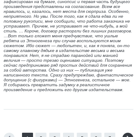
зафиксирован на бумаге, синопсис и первая часть будущего
произведения представлены на согласование. Всем все
нравилось, и, казалось, нет места для сюрприза. Особенно,
неприятного. Но увы. После того, как я сдала едва ли не
половину рукописи, мне сообщили, что работа заказчика не
устраивает. Причем, не устраивает не что-нибудь, а мой
стиль. … Короче, договор расторгли без лишних разговоров.
…Вот только гложет меня предчувствие, что ушлые
ребята из Этногенеза при случае воспользуются моим
сюжетом. Ибо сюжет — любопытен, и, как я поняла, он-то
самому главному дядьке в издательстве весьма и весьма
понравился. Нет, я не страдаю паранойей или манией
величия — просто трезво оцениваю ситуацию. Поэтому
сейчас предпринимаю ряд простых действий для сохранения
за собой авторства. Одно из них — публикация уже
написанного текста. Сразу предупреждаю, фантастическое
допущение (с фигурками) — Этногенеза, остальное — мое.
Я собираюсь превратить задумку в реалистичное
произведение и предложить его другим издательствам.