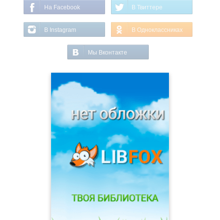
На Facebook
В Твиттере
В Instagram
В Одноклассниках
Мы Вконтакте