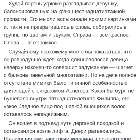
Худой парень угрюмо разглядывал девушку,
балансировавшую на краю шестнадцатиэтажной
пропасти. Его мысли вспыхивали яркими картинками
и, так и не превратившись в слова, собирались в
группы по цветам и звукам. Справа — все красное.
Слева — все громкое.
Случайному прохожему могло бы показаться, что
он равнодушно ждет, когда длинноволосая девица
наверху наконец-то совершит задуманное — шагнет
с балкона панельной многоэтажки. Но на деле полное
отсутствие мимики было типичной особенностью
для людей с синдромом Аспегера. Какая бы буря не
бушевала внутри пятнадцатилетнего Филиппа, его
узкое бледное лицо под шапкой вьющихся волос
оставалось неподвижным.
Он вошел в подъезд чуть дерганой походкой и
остановился возле лифта. Двери разъехались.
Шагнувшая ему навстречу женщина в ярко-розовом