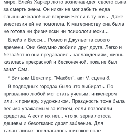
мире. Блейз Харкер люто возненавидел своего сына
за смерть жены. Он никак не мог забыть едва
слышные жалобные вскрики Бесси в ту ночь. Даже
анестезия ей не помогала. К материнству она была
не готова ни физически ни психологически...
Блейз и Бесси... Ромео и Джульетта своего
времени. Они безумно любили друг друга. Легко и
беззаботно они предавались наслаждениям, жизнь
казалась прекрасной и бесконечной, пока не был
зачат Сэм.
* Вильям Шекспир, "Макбет", акт V, сцена 8.
В подводных городах было что выбирать. По
призванию любой мог стать ученым, инженером
или, к примеру, художником. Праздность тоже была
весьма уважаемым занятием, если позволяли
средства. А если их нет... что ж, зерна лотоса
дешевы и безотказно дарят забвение. Для
талантливых предлагалось широкое поле