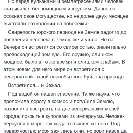
Но перед вулканами и землетрясениями человек
оказывался беспомощным и хрупким. Давно он
осознал свое могуществе, но не долее двух месяцев
выстояли его колонии на побережье.
Свирепость юрского периода на Земле задолго до
появления человека в землю же и ушла. Но на
Венере он встретился со свирепостью, значительно
превосходящей земную. Его оружие, слишком
мощное, было в то же вре'мя и слишком слабым. В
этом новом для него мире он встретился с
невероятной силой первобытного буйства природы.
Встретился... и бежал.
Под водой он нашел спасение. Та же наука, что
проложила дорогу в космос и погубила Землю,
позволила построить на дне венерианских морей
города, покрытые куполами из империума. Человек
вернулся в море, как когда-то вышел из него. Под
поверхностью моря зажглись огни, но зори навсегда