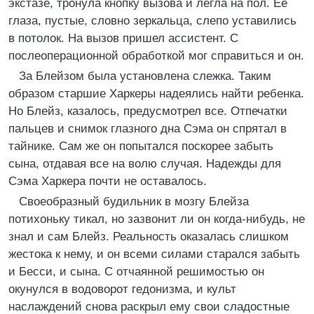
экстазе, тронула кнопку вызова и легла на пол. Ее
глаза, пустые, словно зеркальца, слепо уставились
в потолок. На вызов пришел ассистент. С
послеоперационной обработкой мог справиться и он.
За Блейзом была установлена слежка. Таким
образом старшие Харкеры надеялись найти ребенка.
Но Блейз, казалось, предусмотрел все. Отпечатки
пальцев и снимок глазного дна Сэма он спрятал в
тайнике. Сам же он попытался поскорее забыть
сына, отдавая все на волю случая. Надежды для
Сэма Харкера почти не оставалось.
Своеобразный будильник в мозгу Блейза
потихоньку тикал, но зазвонит ли он когда-нибудь, не
знал и сам Блейз. Реальность оказалась слишком
жестока к нему, и он всеми силами старался забыть
и Бесси, и сына. С отчаянной решимостью он
окунулся в водоворот гедонизма, и культ
наслаждений снова раскрыл ему свои сладостные