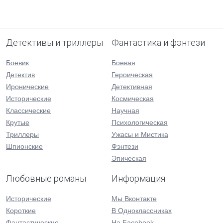
Детективы и триллеры
Фантастика и фэнтези
Боевик
Боевая
Детектив
Героическая
Иронические
Детективная
Исторические
Космическая
Классические
Научная
Крутые
Психологическая
Триллеры
Ужасы и Мистика
Шпионские
Фэнтези
Эпическая
Любовные романы
Информация
Исторические
Мы Вконтакте
Короткие
В Одноклассниках
Фантастические
На Facebook