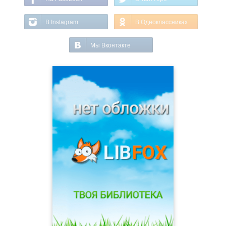
В Instagram
В Одноклассниках
Мы Вконтакте