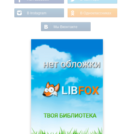
В Instagram
В Одноклассниках
Мы Вконтакте