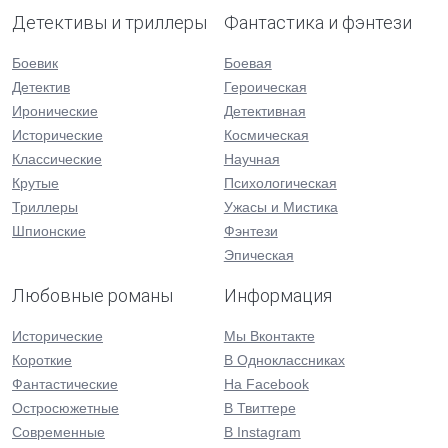
Детективы и триллеры
Фантастика и фэнтези
Боевик
Боевая
Детектив
Героическая
Иронические
Детективная
Исторические
Космическая
Классические
Научная
Крутые
Психологическая
Триллеры
Ужасы и Мистика
Шпионские
Фэнтези
Эпическая
Любовные романы
Информация
Исторические
Мы Вконтакте
Короткие
В Одноклассниках
Фантастические
На Facebook
Остросюжетные
В Твиттере
Современные
В Instagram