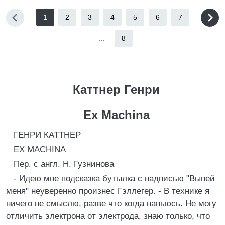
1
2
3
4
5
6
7
...
8
Каттнер Генри
Ex Machina
ГЕНРИ КАТТНЕР
EX MACHINA
Пер. с англ. Н. Гузнинова
- Идею мне подсказка бутылка с надписью "Выпей
меня" неуверенно произнес Гэллегер. - В технике я
ничего не смыслю, разве что когда напьюсь. Не могу
отличить электрона от электрода, знаю только, что