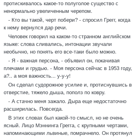
протискивалось какое-то полуголое существо с
ненормально увеличенным черепом.
- Кто вы такой, черт побери? - спросил Грегг, когда
к нему вернулся дар речи.
Человек говорил на каком-то странном английском
языке: слова сливались, интонации звучали
необычно, но понять его все-таки было можно.
- Я - важная персона, - объявил он, покачивая
плечами и грудью. - Моя персона сейчас в 1953 году,
а?.. а моя важность... у-у-у!
Он сделал судорожное усилие и, протиснувшись в
отверстие, тяжело дыша, пополз по ковру.
- А стачно меня зажало. Дыра еще недостаточно
расширилась. Повсегда.
В этих словах был какой-то смысл, но не очень
ясный. Лицо Мэннинга Грегга, с крупными чертами,
напоминающими львиные, помрачнело. Он протянул