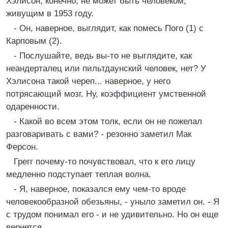
Хэлисон, конечно, не может быть человеком,
живущим в 1953 году.
- Он, наверное, выглядит, как помесь Пого (1) с
Карповым (2).
- Послушайте, ведь вы-то не выглядите, как
неандерталец или пильтдаунский человек, нет? У
Хэлисона такой череп... наверное, у него
потрясающий мозг. Ну, коэффициент умственной
одаренности.
- Какой во всем этом толк, если он не пожелал
разговаривать с вами? - резонно заметил Мак
Ферсон.
Грегг почему-то почувствовал, что к его лицу
медленно подступает теплая волна.
- Я, наверное, показался ему чем-то вроде
человекообразной обезьяны, - уныло заметил он. - Я
с трудом понимал его - и не удивительно. Но он еще
вернется.