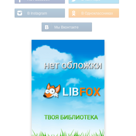
В Instagram
В Одноклассниках
Мы Вконтакте