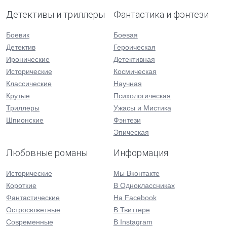
Детективы и триллеры
Фантастика и фэнтези
Боевик
Боевая
Детектив
Героическая
Иронические
Детективная
Исторические
Космическая
Классические
Научная
Крутые
Психологическая
Триллеры
Ужасы и Мистика
Шпионские
Фэнтези
Эпическая
Любовные романы
Информация
Исторические
Мы Вконтакте
Короткие
В Одноклассниках
Фантастические
На Facebook
Остросюжетные
В Твиттере
Современные
В Instagram