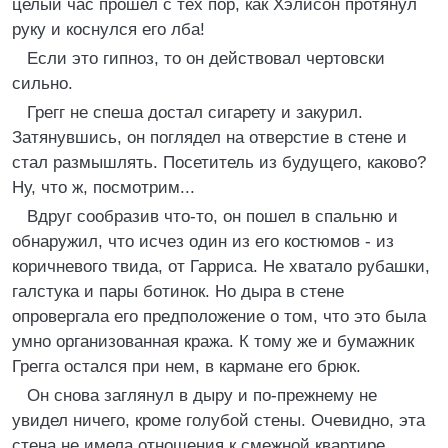
целый час прошел с тех пор, как Хэлисон протянул
руку и коснулся его лба!
Если это гипноз, то он действовал чертовски
сильно.
Грегг не спеша достал сигарету и закурил.
Затянувшись, он поглядел на отверстие в стене и
стал размышлять. Посетитель из будущего, каково?
Ну, что ж, посмотрим...
Вдруг сообразив что-то, он пошел в спальню и
обнаружил, что исчез один из его костюмов - из
коричневого твида, от Гарриса. Не хватало рубашки,
галстука и пары ботинок. Но дыра в стене
опровергала его предположение о том, что это была
умно организованная кража. К тому же и бумажник
Грегга остался при нем, в кармане его брюк.
Он снова заглянул в дыру и по-прежнему не
увидел ничего, кроме голубой стены. Очевидно, эта
стена не имела отношения к смежной квартире,