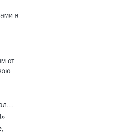
рами и
ым от
вою
тал…
!»
е,