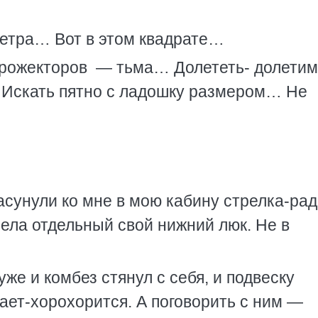
метра… Вот в этом квадрате…
прожекторов — тьма… Долететь- долетим
Искать пятно с ладошку размером… Не
асунули ко мне в мою кабину стрелка-ра
мела отдельный свой нижний люк. Не в
уже и комбез стянул с себя, и подвеску
ает-хорохорится. А поговорить с ним —