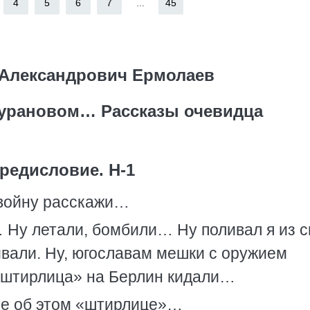
4
5
6
7
...
45
Александрович Ермолаев
Бурановом… Рассказы очевидца
редисловие. Н-1
 войну расскажи…
 Ну летали, бомбили… Ну поливал я из с
ивали. Ну, югославам мешки с оружием
 «штирлица» на Берлин кидали…
ее об этом «штирлице»…