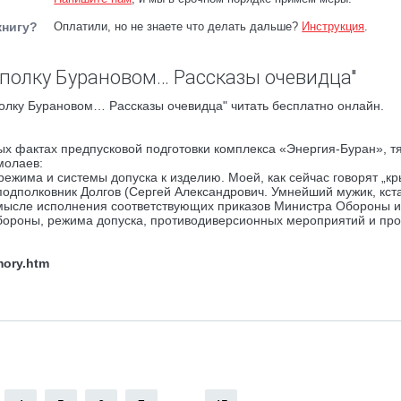
книгу?
Оплатили, но не знаете что делать дальше?
Инструкция
.
 полку Бурановом… Рассказы очевидца"
олку Бурановом… Рассказы очевидца" читать бесплатно онлайн.
х фактах предпусковой подготовки комплекса «Энергия-Буран», 
молаев:
режима и системы допуска к изделию. Моей, как сейчас говорят „к
подполковник Долгов (Сергей Александрович. Умнейший мужик, кст
 В смысле исполнения соответствующих приказов Министра Обороны 
бороны, режима допуска, противодиверсионных мероприятий и про
mory.htm