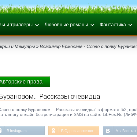
вы и триллеры
Любовные романы
Фантастика
афии и Мемуары
» Владимир Ермолаев - Слово о полку Бурано
Авторские права
 Бурановом… Рассказы очевидца
лово о полку Бурановом… Рассказы очевидца" в формате fb2, epub,
ать книгу онлайн без регистрации и SMS на сайте LibFox.Ru (ЛибФ
В Instagram
В Одноклассниках
Мы Вконтак