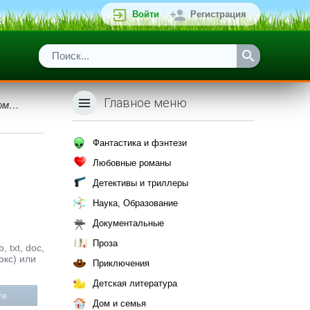
Войти
Регистрация
Главное меню
вом…
Фантастика и фэнтези
Любовные романы
Детективы и триллеры
Наука, Образование
Документальные
Проза
 txt, doc,
окс) или
Приключения
Детская литература
те
Дом и семья