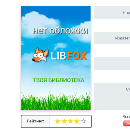
Наз
Издател
Ск
Вы 
Рейтинг:
Ж