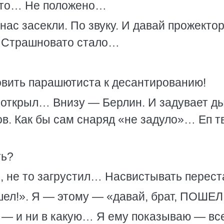
че-то… Не положено…
ас засекли. По звуку. И давай прожекто
о. Страшновато стало…
товить парашютиста к десантированию!
, открыл… Внизу — Берлин. И задувает д
. Как бы сам снаряд «не задуло»… Еп т
ть?
я, не то загрустил… Насвистывать перес
ел!». Я — этому — «давай, брат, ПОШЕЛ
 — и ни в какую… Я ему показываю — вс