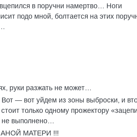
 — вцепился в поручни намертво… Ноги
сит подо мной, болтается на этих поруч
ь…
ях, руки разжать не может…
 Вот — вот уйдем из зоны выброски, и вт
т, стоит только одному прожектору «зацеп
е не выполнено…
АНОЙ МАТЕРИ !!!