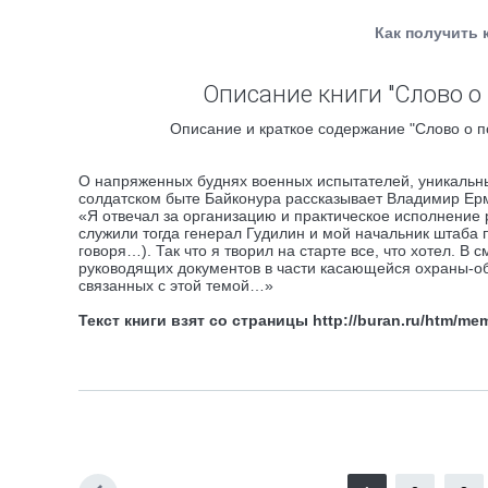
Как получить 
Описание книги "Слово о
Описание и краткое содержание "Слово о п
О напряженных буднях военных испытателей, уникальны
солдатском быте Байконура рассказывает Владимир Ер
«Я отвечал за организацию и практическое исполнение 
служили тогда генерал Гудилин и мой начальник штаба 
говоря…). Так что я творил на старте все, что хотел.
руководящих документов в части касающейся охраны-о
связанных с этой темой…»
Текст книги взят со страницы http://buran.ru/htm/me