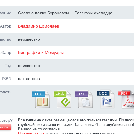
вание:
Слово о полку Бурановом… Рассказы очевидца
Автор:
Владимир Ермолаев
ьство:
неизвестно
Жанр:
Биографии и Мемуары
Год:
неизвестен
ISBN:
нет данных
ачать:
автор?
Все книги на сайте размещаются его пользователями. Принос
глубочайшие извинения, если Ваша книга была опубликована б
алоба
Вашего на то согласия.
Напишите нам
, и мы в срочном порядке примем меры.