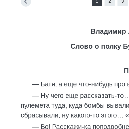
1
2
3
Владимир 
Слово о полку 
П
— Батя, а еще что-нибудь про
— Ну чего еще рассказать-то…
пулемета туда, куда бомбы вывал
сбрасывали, ну какого-то этого…
— Во! Расскажи-ка поподробн