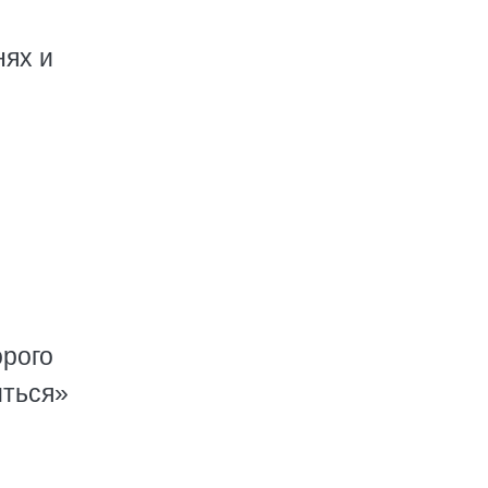
нях и
орого
иться»