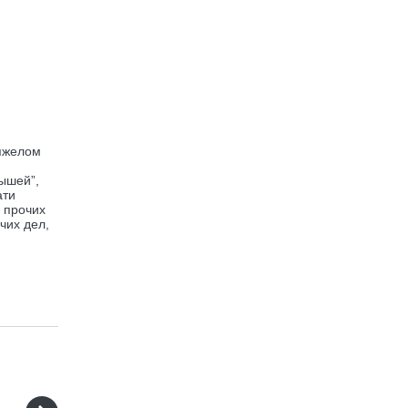
тяжелом
рышей”,
ати
и прочих
чих дел,