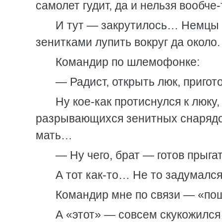
самолет гудит, да и нельзя вооб
И тут — закрутилось… Немцы н
зенитками лупить вокруг да окол
Командир по шлемофонке:
— Радист, открыть люк, приго
Ну кое-как протиснулся к люку
разрывающихся зенитных снарядов
мать…
— Ну чего, брат — готов прыга
А тот как-то… Не то задумалс
Командир мне по связи — «пош
А «этот» — совсем скукожился