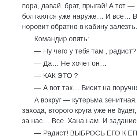
пора, давай, брат, прыгай! А тот
болтаются уже наруже… И все… Ви
норовит обратно в кабину залезт
Командир опять:
— Ну чего у тебя там , радист?
— Да… Не хочет он…
— КАК ЭТО ?
— А вот так… Висит на поручн
А вокруг — кутерьма зенитная.
захода, второго круга уже не буде
за нас… Все. Хана нам. И задани
— Радист! ВЫБРОСЬ ЕГО К ЕП