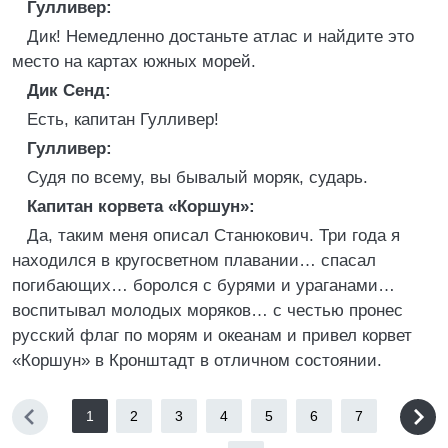
Гулливер:
Дик! Немедленно достаньте атлас и найдите это
место на картах южных морей.
Дик Сенд:
Есть, капитан Гулливер!
Гулливер:
Судя по всему, вы бывалый моряк, сударь.
Капитан корвета «Коршун»:
Да, таким меня описал Станюкович. Три года я
находился в кругосветном плавании… спасал
погибающих… боролся с бурями и ураганами…
воспитывал молодых моряков… с честью пронес
русский флаг по морям и океанам и привел корвет
«Коршун» в Кронштадт в отличном состоянии.
1
2
3
4
5
6
7