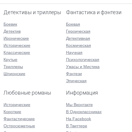
Детективы и триллеры
Фантастика и фэнтези
Боевик
Боевая
Детектив
Героическая
Иронические
Детективная
Исторические
Космическая
Классические
Научная
Крутые
Психологическая
Триллеры
Ужасы и Мистика
Шпионские
Фэнтези
Эпическая
Любовные романы
Информация
Исторические
Мы Вконтакте
Короткие
В Одноклассниках
Фантастические
На Facebook
Остросюжетные
В Твиттере