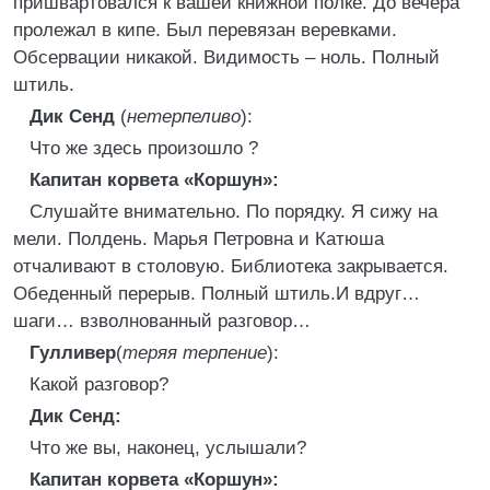
пришвартовался к вашей книжной полке. До вечера
пролежал в кипе. Был перевязан веревками.
Обсервации никакой. Видимость – ноль. Полный
штиль.
Дик Сенд
(
нетерпеливо
):
Что же здесь произошло ?
Капитан корвета «Коршун»:
Слушайте внимательно. По порядку. Я сижу на
мели. Полдень. Марья Петровна и Катюша
отчаливают в столовую. Библиотека закрывается.
Обеденный перерыв. Полный штиль.И вдруг…
шаги… взволнованный разговор…
Гулливер
(
теряя терпение
):
Какой разговор?
Дик Сенд:
Что же вы, наконец, услышали?
Капитан корвета «Коршун»: