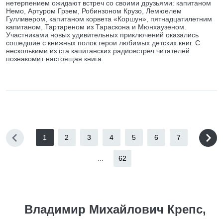
нетерпением ожидают встреч со своими друзьями: капитаном
Немо, Артуром Грэем, Робинзоном Крузо, Лемюелем
Гулливером, капитаном корвета «Коршун», пятнадцатилетним
капитаном, Тартареном из Тараскона и Мюнхаузеном.
Участниками новых удивительных приключений оказались
сошедшие с книжных полок герои любимых детских книг. С
несколькими из ста капитанских радиовстреч читателей
познакомит настоящая книга.
1
2
3
4
5
6
7
...
62
Владимир Михайлович Крепс,