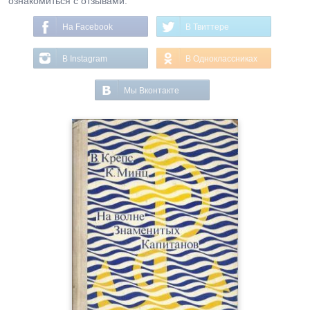
ознакомиться с отзывами.
На Facebook
В Твиттере
В Instagram
В Одноклассниках
Мы Вконтакте