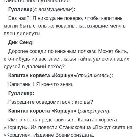
таинственное путешествие.
Гулливер
(
с возмущением
):
Без нас?! Я никогда не поверю, чтобы капитаны
могли быть столь же коварны, как взявшие меня в
плен лилипуты!
Дик Сенд:
Дорогие соседи по книжным полкам: Может быть,
кто-нибудь из вас знает, какая тайна увлекла наших
друзей в далекий поход?
Капитан корвета «Коршун»
(
приближаясь
):
Капитаны ! Я кое-что знаю.
Гулливер:
Разрешите осведомиться : кто вы?
Капитан корвета «Коршун»
(
рапортует
):
Имею честь представиться. Капитан корвета
«Коршун». Из повести Станюковича «Вокруг света на
«Коршуне». Издание Военмориздата.