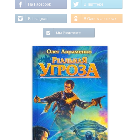
На Facebook
В Твиттере
В Instagram
В Одноклассниках
Мы Вконтакте