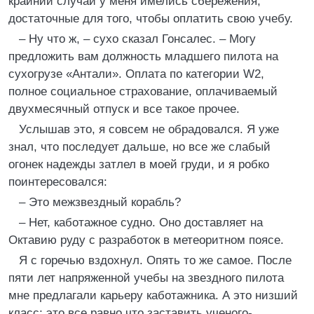
крайний случай у меня имелись сбережения,
достаточные для того, чтобы оплатить свою учебу.
– Ну что ж, – сухо сказал Гонсалес. – Могу
предложить вам должность младшего пилота на
сухогрузе «Антали». Оплата по категории W2,
полное социальное страхование, оплачиваемый
двухмесячный отпуск и все такое прочее.
Услышав это, я совсем не обрадовался. Я уже
знал, что последует дальше, но все же слабый
огонек надежды затлел в моей груди, и я робко
поинтересовался:
– Это межзвездный корабль?
– Нет, каботажное судно. Оно доставляет на
Октавию руду с разработок в метеоритном поясе.
Я с горечью вздохнул. Опять то же самое. После
пяти лет напряженной учебы на звездного пилота
мне предлагали карьеру каботажника. А это низший
класс; это все равно что заставить ученого-