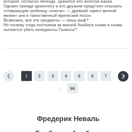
которой, согласно легенде, хранится его золотая маска.
Однако прежде археологу и его друзьям предстоит отыскать
отпирающие гробницу «ключи» — древний «крест вечной
жизни» анк и таинственный жреческий посох.
Возможно, все эти предметы — лишь миф?
Но почему тогда охотников за маской Анубиса снова и снова
пытаются убить конкуренты Гелиоса?
1
2
3
4
5
6
7
...
56
Фредерик Неваль