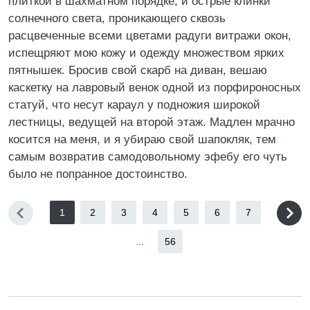
плиткой в шахматном порядке, и острые клинки
солнечного света, проникающего сквозь
расцвеченные всеми цветами радуги витражи окон,
испещряют мою кожу и одежду множеством ярких
пятнышек. Бросив свой скарб на диван, вешаю
каскетку на лавровый венок одной из порфироносных
статуй, что несут караул у подножия широкой
лестницы, ведущей на второй этаж. Мадлен мрачно
косится на меня, и я убираю свой шапокляк, тем
самым возвратив самодовольному эфебу его чуть
было не попранное достоинство.
1
2
3
4
5
6
7
...
56