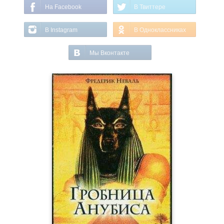
На Facebook
В Твиттере
В Instagram
В Одноклассниках
Мы Вконтакте