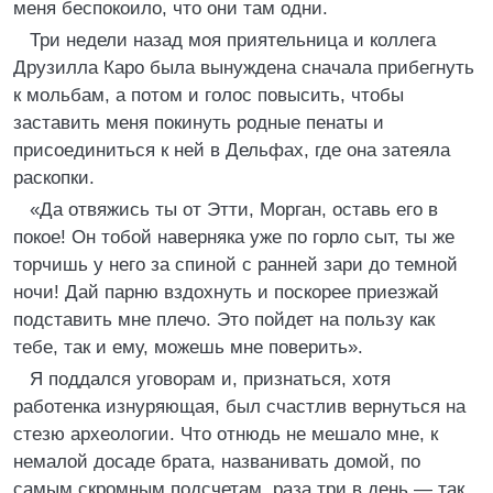
меня беспокоило, что они там одни.
Три недели назад моя приятельница и коллега
Друзилла Каро была вынуждена сначала прибегнуть
к мольбам, а потом и голос повысить, чтобы
заставить меня покинуть родные пенаты и
присоединиться к ней в Дельфах, где она затеяла
раскопки.
«Да отвяжись ты от Этти, Морган, оставь его в
покое! Он тобой наверняка уже по горло сыт, ты же
торчишь у него за спиной с ранней зари до темной
ночи! Дай парню вздохнуть и поскорее приезжай
подставить мне плечо. Это пойдет на пользу как
тебе, так и ему, можешь мне поверить».
Я поддался уговорам и, признаться, хотя
работенка изнуряющая, был счастлив вернуться на
стезю археологии. Что отнюдь не мешало мне, к
немалой досаде брата, названивать домой, по
самым скромным подсчетам, раза три в день — так