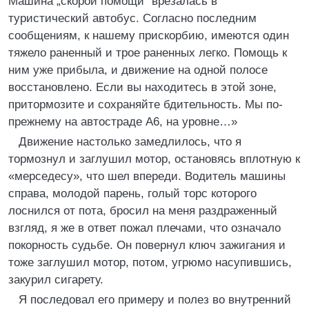
Машина „скорой помощи“ врезалась в
туристический автобус. Согласно последним
сообщениям, к нашему прискорбию, имеются один
тяжело раненный и трое раненных легко. Помощь к
ним уже прибыла, и движение на одной полосе
восстановлено. Если вы находитесь в этой зоне,
притормозите и сохраняйте бдительность. Мы по-
прежнему на автостраде А6, на уровне…»
Движение настолько замедлилось, что я
тормознул и заглушил мотор, остановясь вплотную к
«мерседесу», что шел впереди. Водитель машины
справа, молодой парень, голый торс которого
лоснился от пота, бросил на меня раздраженный
взгляд, я же в ответ пожал плечами, что означало
покорность судьбе. Он повернул ключ зажигания и
тоже заглушил мотор, потом, угрюмо насупившись,
закурил сигарету.
Я последовал его примеру и полез во внутренний