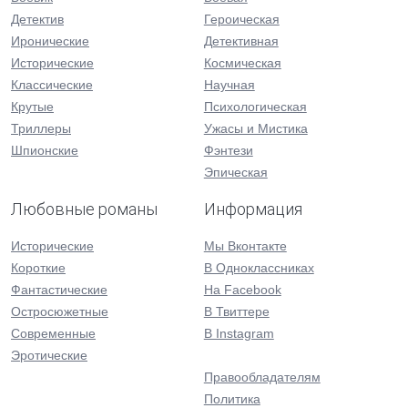
Детектив
Героическая
Иронические
Детективная
Исторические
Космическая
Классические
Научная
Крутые
Психологическая
Триллеры
Ужасы и Мистика
Шпионские
Фэнтези
Эпическая
Любовные романы
Информация
Исторические
Мы Вконтакте
Короткие
В Одноклассниках
Фантастические
На Facebook
Остросюжетные
В Твиттере
Современные
В Instagram
Эротические
Правообладателям
Политика