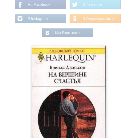
На Facebook
В Твиттере
В Instagram
В Одноклассниках
Мы Вконтакте