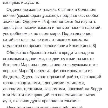
изящных искусств.
Отделению живых языков, бывших в большом
почете (кроме французского), придавалось особое
значение. Одержимый филолог смог бы изучить
здесь две тысячи языков и четыре тысячи наречий,
употребляемых во всем мире. Подразделение
китайского языка не имело такого множества
студентов со времен колонизации Кохинхины.[8]
Общество образовательного кредита владело
огромными зданиями, воздвигнутыми на месте
бывшего Марсова поля, ставшего ненужным с тех
пор, как Марс[9] перестал финансироваться из
бюджета. Здесь вырос огромный район, настоящий
город с кварталами, площадями, улицами,
дворцами, церквями, казармами, похожий на Бордо
или Нант и вмещающий сто восемьдесят тысяч
душ, включая души преподавательские.
Монументальная арка вела в обширный