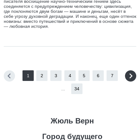
писателя восхищение научно-техническим гением здесь
соединяется с предупреждением человечеству: цивилизация,
где поклоняются двум богам — машине и деньгам, несёт в
себе угрозу духовной деградации. И наконец, еще один оттенок
новизны: вместо путешествий и приключений в основе сюжета
— любовная история.
1
2
3
4
5
6
7
...
34
Жюль Верн
Город будущего