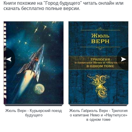
Книги похожие на "Город будущего" читать онлайн или
скачать бесплатно полные версии.
Жюль Верн - Курьерский поезд
Жюль Габриэль Верн - Трилогия
будущего
о капитане Немо и «Наутилусе»
в одном томе