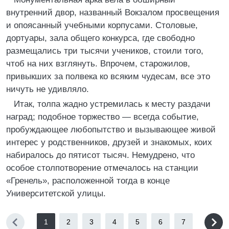
внутренний двор, названный Вокзалом просвещения
и опоясанный учебными корпусами. Столовые,
дортуары, зала общего конкурса, где свободно
размещались три тысячи учеников, стоили того,
чтоб на них взглянуть. Впрочем, старожилов,
привыкших за полвека ко всяким чудесам, все это
ничуть не удивляло.
Итак, толпа жадно устремилась к месту раздачи
наград; подобное торжество — всегда событие,
пробуждающее любопытство и вызывающее живой
интерес у родственников, друзей и знакомых, коих
набиралось до пятисот тысяч. Немудрено, что
особое столпотворение отмечалось на станции
«Гренель», расположенной тогда в конце
Университетской улицы.
1
2
3
4
5
6
7