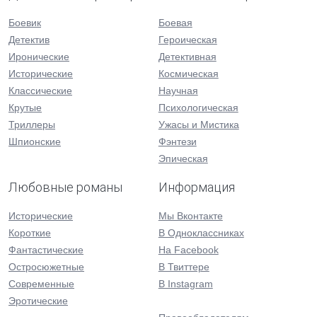
Боевик
Боевая
Детектив
Героическая
Иронические
Детективная
Исторические
Космическая
Классические
Научная
Крутые
Психологическая
Триллеры
Ужасы и Мистика
Шпионские
Фэнтези
Эпическая
Любовные романы
Информация
Исторические
Мы Вконтакте
Короткие
В Одноклассниках
Фантастические
На Facebook
Остросюжетные
В Твиттере
Современные
В Instagram
Эротические