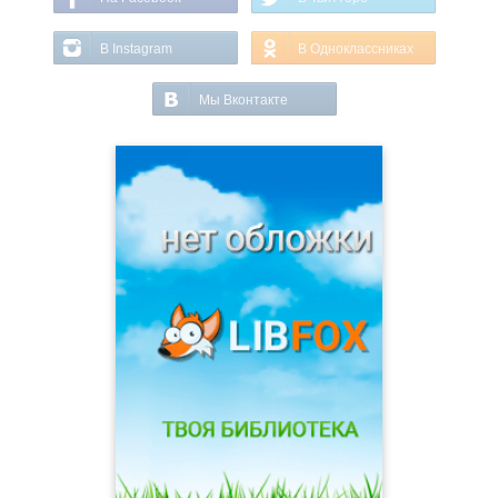
В Instagram
В Одноклассниках
Мы Вконтакте