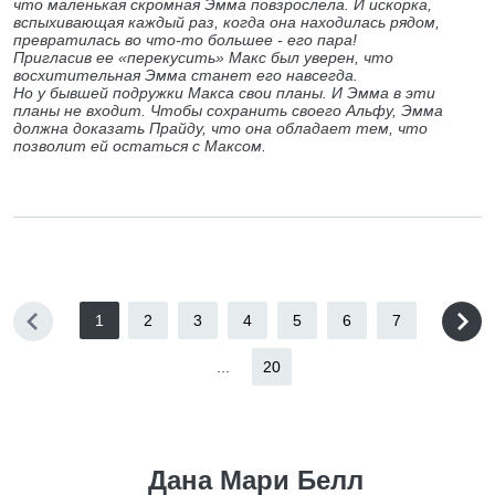
что маленькая скромная Эмма повзрослела. И искорка,
вспыхивающая каждый раз, когда она находилась рядом,
превратилась во что-то большее - его пара!
Пригласив ее «перекусить» Макс был уверен, что
восхитительная Эмма станет его навсегда.
Но у бывшей подружки Макса свои планы. И Эмма в эти
планы не входит. Чтобы сохранить своего Альфу, Эмма
должна доказать Прайду, что она обладает тем, что
позволит ей остаться с Максом.
1
2
3
4
5
6
7
...
20
Дана Мари Белл