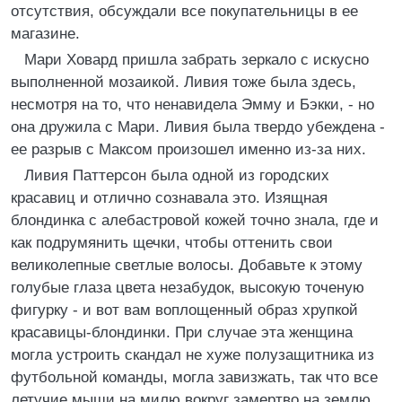
отсутствия, обсуждали все покупательницы в ее
магазине.
Мари Ховард пришла забрать зеркало с искусно
выполненной мозаикой. Ливия тоже была здесь,
несмотря на то, что ненавидела Эмму и Бэкки, - но
она дружила с Мари. Ливия была твердо убеждена -
ее разрыв с Максом произошел именно из-за них.
Ливия Паттерсон была одной из городских
красавиц и отлично сознавала это. Изящная
блондинка с алебастровой кожей точно знала, где и
как подрумянить щечки, чтобы оттенить свои
великолепные светлые волосы. Добавьте к этому
голубые глаза цвета незабудок, высокую точеную
фигурку - и вот вам воплощенный образ хрупкой
красавицы-блондинки. При случае эта женщина
могла устроить скандал не хуже полузащитника из
футбольной команды, могла завизжать, так что все
летучие мыши на милю вокруг замертво на землю