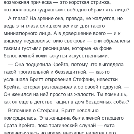
возможная прическа — это короткая стрижка,
позволяющая кудряшкам свободно обрамлять лицо?
А глаза? На зрение она, правда, не жалуется, но
ведь эти глаза слишком велики для такого
миниатюрного лица. А в довершение всего — и к
вящему неудовольствию свекрови — они обрамлены
такими густыми ресницами, которые на фоне
белоснежной кожи кажутся искусственными.
— Она подцепила Крейга, потому что выглядела
такой трогательной и беззащитной, — как-то
услышала Бритт откровения Стефани, невестки
Крейга, которая разговаривала со своей подругой. —
Он женился на ней просто из жалости. Ты помнишь,
как он еще в детстве тащил в дом бездомных собак?
Вспомнив о Стефани, Бритт невольно
поморщилась. Эта женщина была женой старшего
брата Крейга, пока трагический случай — яхта
перевернулась во время внезапно налетевшего