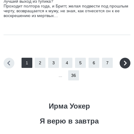
лучший выход из тупика?
Проходит полтора года, и Бритт, желая подвести под прошлым
черту, возвращается к мужу, не зная, как отнесется он к ее
воскрешению из мертвых…
1
2
3
4
5
6
7
...
36
Ирма Уокер
Я верю в завтра