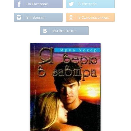
На Facebook
В Твиттере
В Instagram
В Одноклассниках
Мы Вконтакте