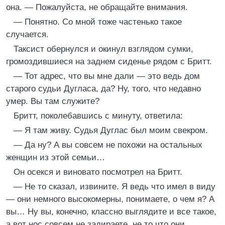
она. — Пожалуйста, не обращайте внимания.
— Понятно. Со мной тоже частенько такое
случается.
Таксист обернулся и окинул взглядом сумки,
громоздившиеся на заднем сиденье рядом с Бритт.
— Тот адрес, что вы мне дали — это ведь дом
старого судьи Дугласа, да? Ну, того, что недавно
умер. Вы там служите?
Бритт, поколебавшись с минуту, ответила:
— Я там живу. Судья Дуглас был моим свекром.
— Да ну? А вы совсем не похожи на остальных
женщин из этой семьи…
Он осекся и виновато посмотрел на Бритт.
— Не то сказал, извините. Я ведь что имел в виду
— они немного высокомерны, понимаете, о чем я? А
вы… Ну вы, конечно, классно выглядите и все такое,
а вот нос совсем не задираете, не то что они…