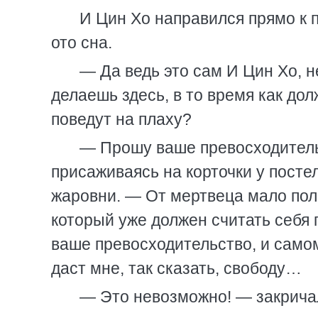
И Цин Хо направился прямо к п
ото сна.
— Да ведь это сам И Цин Хо, н
делаешь здесь, в то время как дол
поведут на плаху?
— Прошу ваше превосходитель
присаживаясь на корточки у посте
жаровни. — От мертвеца мало поль
который уже должен считать себя 
ваше превосходительство, и само
даст мне, так сказать, свободу…
— Это невозможно! — закричал