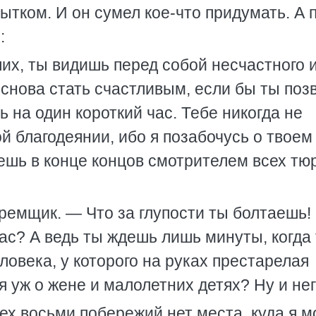
ытком. И он сумел кое-что придумать. А 
:
х, ты видишь перед собой несчастного 
 снова стать счастливым, если бы ты поз
 на один короткий час. Тебе никогда не
й благодеянии, ибо я позабочусь о твоем
ешь в конце концов смотрителем всех тю
емщик. — Что за глупости ты болтаешь!
час? А ведь ты ждешь лишь минуты, когда
ловека, у которого на руках престарелая
я уж о жене и малолетних детях? Ну и нег
ех восьми побережий нет места, куда я м