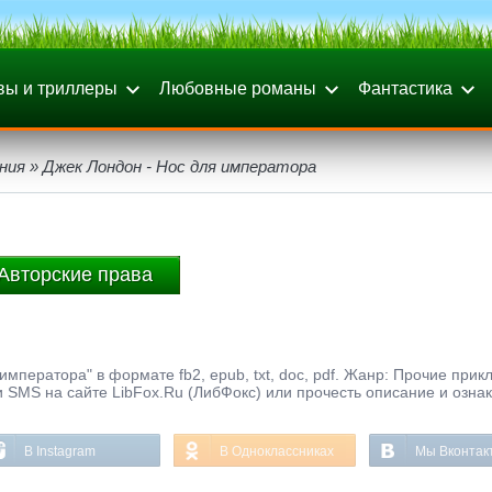
вы и триллеры
Любовные романы
Фантастика
ния
» Джек Лондон - Нос для императора
Авторские права
императора" в формате fb2, epub, txt, doc, pdf. Жанр: Прочие прик
и SMS на сайте LibFox.Ru (ЛибФокс) или прочесть описание и озна
В Instagram
В Одноклассниках
Мы Вконтак