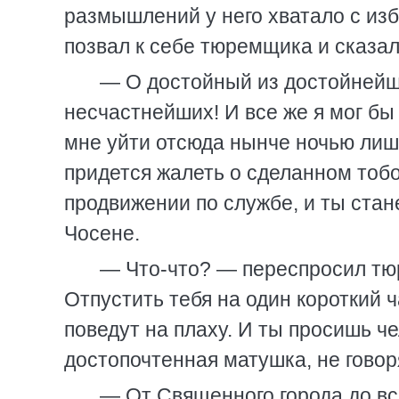
размышлений у него хватало с изб
позвал к себе тюремщика и сказал
— О достойный из достойнейши
несчастнейших! И все же я мог бы
мне уйти отсюда нынче ночью лишь
придется жалеть о сделанном тобо
продвижении по службе, и ты стан
Чосене.
— Что-что? — переспросил тюр
Отпустить тебя на один короткий 
поведут на плаху. И ты просишь че
достопочтенная матушка, не говор
— От Священного города до вс