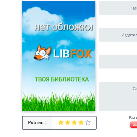
Наз
Издател
Ск
Вы 
Рейтинг:
Ж