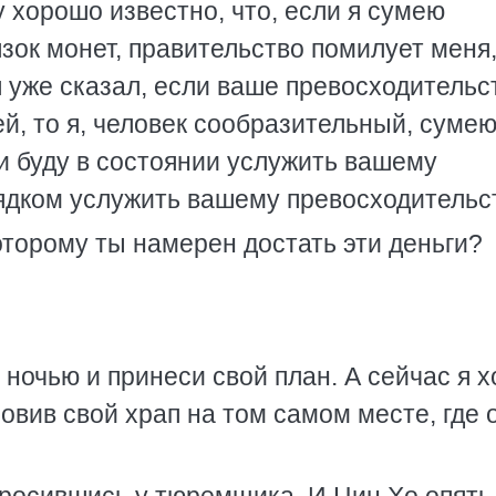
хорошо известно, что, если я сумею
язок монет, правительство помилует меня
я уже сказал, если ваше превосходительс
ей, то я, человек сообразительный, суме
и буду в состоянии услужить вашему
рядком услужить вашему превосходительст
которому ты намерен достать эти деньги?
 ночью и принеси свой план. А сейчас я х
овив свой храп на том самом месте, где 