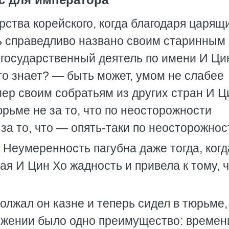
рства корейского, когда благодаря царящ
ь справедливо названо своим старинным
 государственный деятель по имени И Ци
то знает? — быть может, умом не слабее
мер своим собратьям из других стран И Ц
рьме не за то, что по неосторожности
за то, что — опять-таки по неосторожнос
 Неумеренность пагубна даже тогда, когд
ая И Цин Хо жадность и привела к тому, ч
олжал он казне и теперь сидел в тюрьме,
ложении было одно преимущество: времен