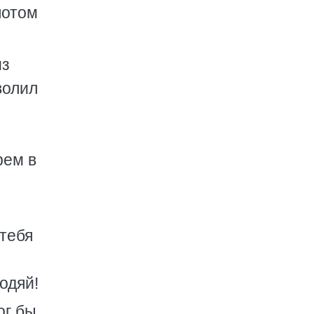
потом
из
волил
рем в
 тебя
одяй!
ог бы