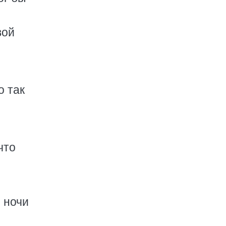
вой
о так
что
 ночи