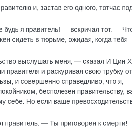
равителю и, застав его одного, тотчас по
е будь я правитель! — вскричал тот. — Чт
жен сидеть в тюрьме, ожидая, когда тебя
ство выслушать меня, — сказал И Цин Х
ли правителя и раскуривая свою трубку от
зы, и совершенно справедливо, что я,
покойником, бесполезен правительству, в
му себе. Но если ваше превосходительст
 правитель. — Ты приговорен к смерти!