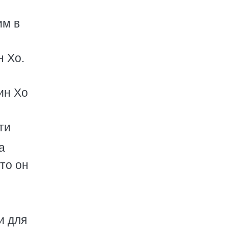
им в
н Хо.
ин Хо
ти
а
то он
и для