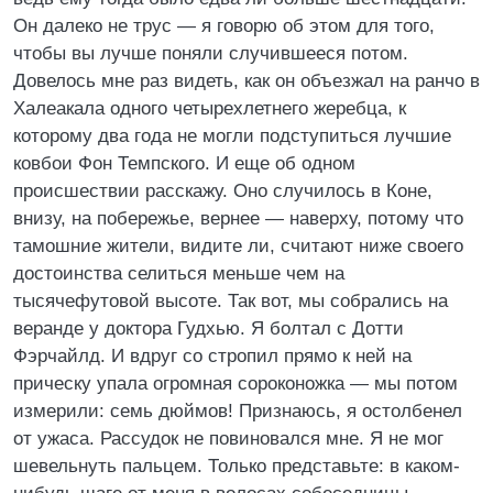
Он далеко не трус — я говорю об этом для того,
чтобы вы лучше поняли случившееся потом.
Довелось мне раз видеть, как он объезжал на ранчо в
Халеакала одного четырехлетнего жеребца, к
которому два года не могли подступиться лучшие
ковбои Фон Темпского. И еще об одном
происшествии расскажу. Оно случилось в Коне,
внизу, на побережье, вернее — наверху, потому что
тамошние жители, видите ли, считают ниже своего
достоинства селиться меньше чем на
тысячефутовой высоте. Так вот, мы собрались на
веранде у доктора Гудхью. Я болтал с Дотти
Фэрчайлд. И вдруг со стропил прямо к ней на
прическу упала огромная сороконожка — мы потом
измерили: семь дюймов! Признаюсь, я остолбенел
от ужаса. Рассудок не повиновался мне. Я не мог
шевельнуть пальцем. Только представьте: в каком-