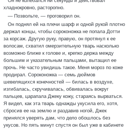
Он не колебался ни секунды и действовал
хладнокровно, расторопно.
— Позвольте, — проговорил он.
Он поднял ей на плечи шарф и одной рукой плотно
держал концы, чтобы сороконожка не попала Дотти
за корсаж. Другую руку, правую, он протянул к ее
волосам, схватил омерзительную тварь насколько
возможно ближе к голове и, крепко держа между
большим и указательным пальцами, вытащил ее
прочь. Не часто увидишь такое. Меня мороз по коже
продирал. Сороконожка — семь дюймов
шевелящихся конечностей — билась в воздухе,
изгибалась, скручивалась, обвивалась вокруг
пальцев, царапала Джеку кожу, стараясь вырваться.
Я видел, как эта тварь однажды укусила его, хотя,
сбросив ее на землю и раздавив ногой, Джек
принялся уверять дам, что дело обошлось без
укусов. Но пять минут спустя он был уже в кабинете