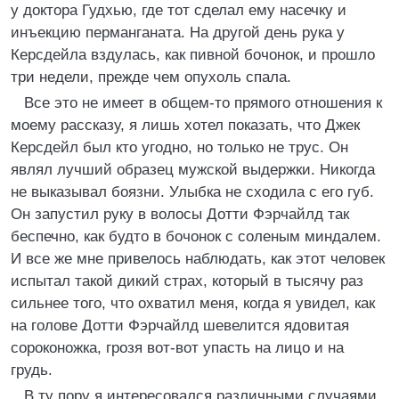
у доктора Гудхью, где тот сделал ему насечку и
инъекцию перманганата. На другой день рука у
Керсдейла вздулась, как пивной бочонок, и прошло
три недели, прежде чем опухоль спала.
Все это не имеет в общем-то прямого отношения к
моему рассказу, я лишь хотел показать, что Джек
Керсдейл был кто угодно, но только не трус. Он
являл лучший образец мужской выдержки. Никогда
не выказывал боязни. Улыбка не сходила с его губ.
Он запустил руку в волосы Дотти Фэрчайлд так
беспечно, как будто в бочонок с соленым миндалем.
И все же мне привелось наблюдать, как этот человек
испытал такой дикий страх, который в тысячу раз
сильнее того, что охватил меня, когда я увидел, как
на голове Дотти Фэрчайлд шевелится ядовитая
сороконожка, грозя вот-вот упасть на лицо и на
грудь.
В ту пору я интересовался различными случаями