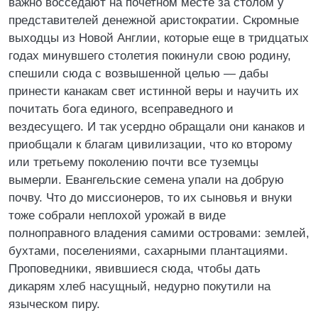
важно восседают на почетном месте за столом у
представителей денежной аристократии. Скромные
выходцы из Новой Англии, которые еще в тридцатых
годах минувшего столетия покинули свою родину,
спешили сюда с возвышенной целью — дабы
принести канакам свет истинной веры и научить их
почитать бога единого, всеправедного и
вездесущего. И так усердно обращали они канаков и
приобщали к благам цивилизации, что ко второму
или третьему поколению почти все туземцы
вымерли. Евангельские семена упали на добрую
почву. Что до миссионеров, то их сыновья и внуки
тоже собрали неплохой урожай в виде
полноправного владения самими островами: землей,
бухтами, поселениями, сахарными плантациями.
Проповедники, явившиеся сюда, чтобы дать
дикарям хлеб насущный, недурно покутили на
языческом пиру.