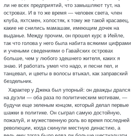
ли не всех предприятий, что замышляют тут, на
островах. И в то же время — человек света, член
клуба, яхтсмен, холостяк, к тому же такой красавец,
какие не снились мамашам, имеющим дочек на
выданье. Между прочим, он прошел курс в Иейле,
так что голова у него была набита всякими цифрами
и учеными сведениями о Гавайских островах
больше, чем у любого здешнего жителя, каких я
знаю. И работать умел что надо, и песни пел, и
танцевал, и цветы в волосы втыкал, как заправский
бездельник.
Характер у Джека был упорный: он дважды дрался
на дуэли — оба раза по политическим мотивам, —
будучи еще зеленым юнцом, который делал первые
шажки в политике. Он сыграл самую достойную,
пожалуй, и мужественную роль во время последней
революции, когда скинули местную династию, а
ведь ему тогда было едва ли больше шестнадцати.