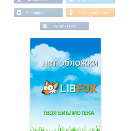
В Instagram
В Одноклассниках
Мы Вконтакте