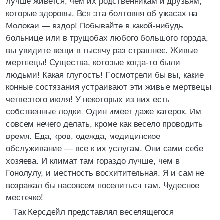
лучше живется, чем их родственникам и друзьям,
которые здоровы. Вся эта болтовня об ужасах на
Молокаи — вздор! Побывайте в какой-нибудь
больнице или в трущобах любого большого города,
вы увидите вещи в тысячу раз страшнее. Живые
мертвецы! Существа, которые когда-то были
людьми! Какая глупость! Посмотрели бы вы, какие
конные состязания устраивают эти живые мертвецы
четвертого июля! У некоторых из них есть
собственные лодки. Один имеет даже катерок. Им
совсем нечего делать, кроме как весело проводить
время. Еда, кров, одежда, медицинское
обслуживание — все к их услугам. Они сами себе
хозяева. И климат там гораздо лучше, чем в
Гонолулу, и местность восхитительная. Я и сам не
возражал бы насовсем поселиться там. Чудесное
местечко!
Так Керсдейл представлял веселящегося