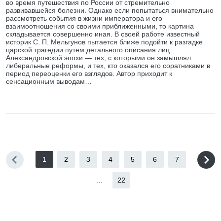
во время путешествия по России от стремительно
развивавшейся болезни. Однако если попытаться внимательно
рассмотреть события в жизни императора и его
взаимоотношения со своими приближенными, то картина
складывается совершенно иная. В своей работе известный
историк С. П. Мельгунов пытается ближе подойти к разгадке
царской трагедии путем детального описания лиц
Александровской эпохи — тех, с которыми он замышлял
либеральные реформы, и тех, кто оказался его соратниками в
период переоценки его взглядов. Автор приходит к
сенсационным выводам…
1
2
3
4
5
6
7
...
22