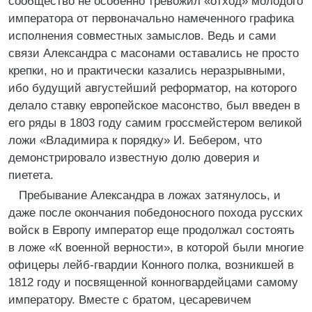
сообщество не особенно тревожил «отход» молодого
императора от первоначально намеченного графика
исполнения совместных замыслов. Ведь и сами
связи Александра с масонами оставались не просто
крепки, но и практически казались неразрывными,
ибо будущий августейший реформатор, на которого
делало ставку европейское масонство, был введен в
его ряды в 1803 году самим гроссмейстером великой
ложи «Владимира к порядку» И. Бебером, что
демонстрировало известную долю доверия и
пиетета.
Пребывание Александра в ложах затянулось, и
даже после окончания победоносного похода русских
войск в Европу император еще продолжал состоять
в ложе «К военной верности», в которой были многие
офицеры лейб-гвардии Конного полка, возникшей в
1812 году и посвященной конногвардейцами самому
императору. Вместе с братом, цесаревичем