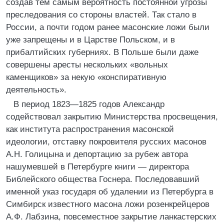
создав тем самым вероятность постоянной угрозы
преследования со стороны властей. Так стало в
России, а почти годом ранее масонские ложи были
уже запрещены и в Царстве Польском, и в
прибалтийских губерниях. В Польше были даже
совершены аресты нескольких «вольных
каменщиков» за некую «конспиративную
деятельность».
В период 1823—1825 годов Александр
содействовал закрытию Министерства просвещения,
как института распространения масонской
идеологии, отставку покровителя русских масонов
А.Н. Голицына и депортацию за рубеж автора
нашумевшей в Петербурге книги — директора
Библейского общества Госнера. Последовавший
именной указ государя об удалении из Петербурга в
Симбирск известного масона ложи розенкрейцеров
А.Ф. Лабзина, повсеместное закрытие ланкастерских