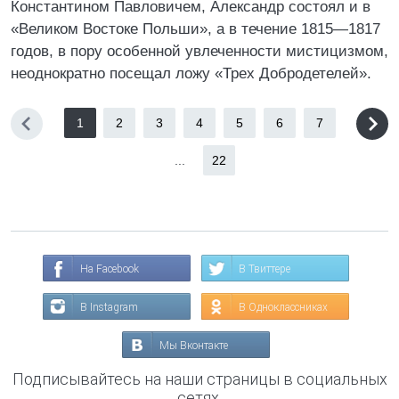
Константином Павловичем, Александр состоял и в
«Великом Востоке Польши», а в течение 1815—1817
годов, в пору особенной увлеченности мистицизмом,
неоднократно посещал ложу «Трех Добродетелей».
1
2
3
4
5
6
7
...
22
На Facebook
В Твиттере
В Instagram
В Одноклассниках
Мы Вконтакте
Подписывайтесь на наши страницы в социальных
сетях.