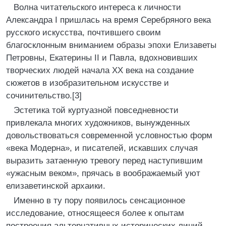
Волна читательского интереса к личности
Александра I пришлась на время Серебряного века
русского искусства, почтившего своим
благосклонным вниманием образы эпохи Елизаветы
Петровны, Екатерины II и Павла, вдохновивших
творческих людей начала XX века на создание
сюжетов в изобразительном искусстве и
сочинительство.[3]
Эстетика той куртуазной повседневности
привлекала многих художников, вынужденных
довольствоваться современной условностью форм
«века Модерна», и писателей, искавших случая
выразить затаенную тревогу перед наступившим
«ужасным веком», прячась в воображаемый уют
елизаветинской архаики.
Именно в ту пору появилось сенсационное
исследование, относящееся более к опытам
построения альтернативных исторических линий,