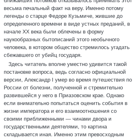
ближайших потомков отказывалось принимать этот
весьма печальный факт на веру. Именно потому
легенды о старце Федоре Кузьмиче, жившие до
определенного времени в виде устных преданий, в
начале XX века были облечены в форму
наукообразных бытописаний этого необычного
человека, в котором общество стремилось угадать
сбежавшего от убийц государя.
Здесь читатель вполне уместно удивится такой
постановке вопроса, ведь согласно официальной
версии, Александр I умер во время путешествия по
России от болезни, полученной и стремительно
развившейся у него в Приазовском крае. Однако
если внимательно попытаться оценить события в
жизни императора и его взаимоотношения со
своими приближенными — чинами двора и
государственными деятелями, то картина
складывается иная. Именно этим превосходным