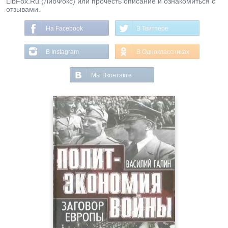
LibFox.Ru (ЛибФокс) или прочесть описание и ознакомиться с
отзывами.
На Facebook
В Твиттере
В Instagram
В Одноклассниках
Мы Вконтакте