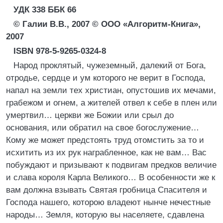
УДК 338 ББК 66
© Галии В.В., 2007 © ООО «Алгоритм-Книга»,
2007
ISBN 978-5-9265-0324-8
Народ проклятый, чужеземный, далекий от Бога,
отродье, сердце и ум которого не верит в Господа,
напал на земли тех христиан, опустошив их мечами,
грабежом и огнем, а жителей отвел к себе в плен или
умертвил… церкви же Божии или срыл до
основания, или обратил на свое богослужение…
Кому же может предстоять труд отомстить за то и
исхитить из их рук награбленное, как не вам… Вас
побуждают и призывают к подвигам предков величие
и слава короля Карла Великого… В особенности же к
вам должна взывать Святая гробница Спасителя и
Господа нашего, которою владеют нынче нечестные
народы… Земля, которую вы населяете, сдавлена