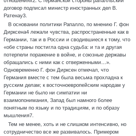
отношениях2. С германской стороны рапалльский
договор подписал министр иностранных дел В.
Ратенау3.
В основании политики Рапалло, по мнению Г. фон
Дирксена4 лежали чувства, распространенные как в
Германии, так и в России и сводившиеся к тому, что
«обе страны постигла одна судьба: и та и другая
потерпели поражение в войне, и союзные державы
обращались с ними как с отверженными…».
Одновременно Г. фон Дирксен отмечал, что
Германия вместе с тем была весьма прохладна к
русским делам; к восточноевропейским народам у
Германии не было ни симпатии ни
взаимопонимания, Запад был намного более
понятным по языку и по традициям, и по образу
мышления7.
Тем не менее, хоть и не слишком интенсивно, но
сотрудничество все же развивалось. Примером