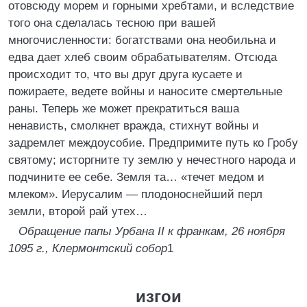
отовсюду морем и горными хребтами, и вследствие
того она сделалась тесною при вашей
многочисленности: богатствами она необильна и
едва дает хлеб своим обрабатывателям. Отсюда
происходит то, что вы друг друга кусаете и
пожираете, ведете войны и наносите смертельные
раны. Теперь же может прекратиться ваша
ненависть, смолкнет вражда, стихнут войны и
задремлет междоусобие. Предпримите путь ко Гробу
святому; исторгните ту землю у нечестного народа и
подчините ее себе. Земля та… «течет медом и
млеком». Иерусалим — плодоноснейший перл
земли, второй рай утех…
Обращение папы Урбана II к франкам, 26 ноября
1095 г., Клермонтский собор
1
изгои