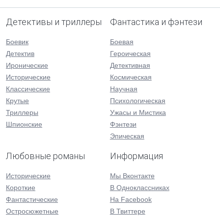
Детективы и триллеры
Фантастика и фэнтези
Боевик
Боевая
Детектив
Героическая
Иронические
Детективная
Исторические
Космическая
Классические
Научная
Крутые
Психологическая
Триллеры
Ужасы и Мистика
Шпионские
Фэнтези
Эпическая
Любовные романы
Информация
Исторические
Мы Вконтакте
Короткие
В Одноклассниках
Фантастические
На Facebook
Остросюжетные
В Твиттере