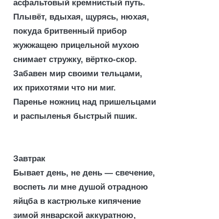
асфальтовый кремнистый путь.
Плывёт, вдыхая, щурясь, нюхая,
покуда бритвенный прибор
жужжащею прицельной мухою
снимает стружку, вёртко-скор.
Забавен мир своими тельцами,
их прихотями что ни миг.
Паренье ножниц над пришельцами
и распыленья быстрый пшик.
Завтрак
Бывает день, не день — свечение,
воспеть ли мне душой отрадною
яйцба в кастрюльке кипячение
зимой январской аккуратною,