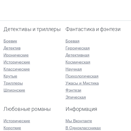
Детективы и триллеры
Фантастика и фэнтези
Боевик
Боевая
Детектив
Героическая
Иронические
Детективная
Исторические
Космическая
Классические
Научная
Крутые
Психологическая
Триллеры
Ужасы и Мистика
Шпионские
Фэнтези
Эпическая
Любовные романы
Информация
Исторические
Мы Вконтакте
Короткие
В Одноклассниках