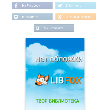
На Facebook
В Твиттере
В Instagram
В Одноклассниках
Мы Вконтакте