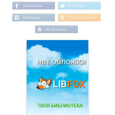
На Facebook
В Твиттере
В Instagram
В Одноклассниках
Мы Вконтакте