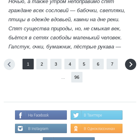
Ночью, а также утром непоправимо спят
граждане всех сословий — бабочки, светляки,
птицы в одежде вдовьей, камни на дне реки.
Спят существа природы, но, не смыкая век,
бьётся в сетях свободы маленький человек.
Галстук, очки, бумажник, пёстрые рукава —
1
2
3
4
5
6
7
...
96
На Facebook
В Твиттере
В Instagram
В Одноклассниках