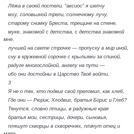
Лёжа в своей постели, “аксиос” я шепчу
мху, соловьиной трели, солнечному лучу,
старому снимку Бреста, трещине на стене,
муке, знакомой с детства, с детства знакомой
мне,
лучшей на свете строчке — пропуску в мир иной,
сну в кружевной сорочке с крыльями за спиной,
радуге многослойной, ангелу на пути —
ибо они достойны в Царство Твоё войти.
3
Я не о тех, кто подвиг свой преломил, как хлеб.
Где они — Рюрик, Хлодвиг, братья Борис и Глеб?
Тянутся, словно птицы, в радужные края
братья мои, сестрицы, дочери, сыновья,
пляшут скворцы в скворечнях, плачут отец и
мать...