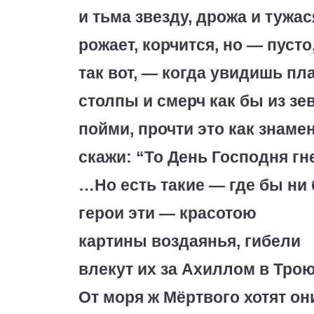
и тьма звезду, дрожа и тужас
рожает, корчится, но — пусто
так вот, — когда увидишь пл
столпы и смерч как бы из зе
пойми, прочти это как знамен
скажи: “То День Господня гн
…Но есть такие — где бы ни
герои эти — красотою
картины воздаянья, гибели
влекут их за Ахиллом в Трою
От моря ж Мёртвого хотят он