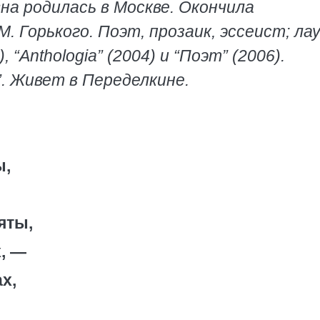
на родилась в Москве. Окончила
 Горького. Поэт, прозаик, эссеист; ла
“Anthologia” (2004) и “Поэт” (2006).
. Живет в Переделкине.
ы,
яты,
, —
х,