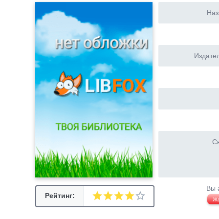
Наз
Издател
Ск
Вы 
Рейтинг:
Ж