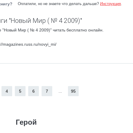
книгу?
Оплатили, но не знаете что делать дальше?
Инструкция
.
ги "Новый Мир ( № 4 2009)"
 "Новый Мир ( № 4 2009)" читать бесплатно онлайн.
magazines.russ.ru/novyi_mi/
4
5
6
7
...
95
Герой