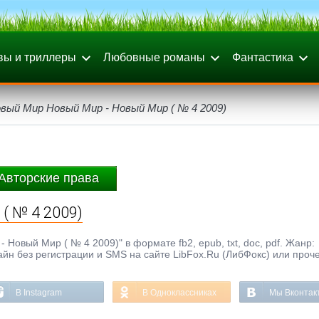
вы и триллеры
Любовные романы
Фантастика
вый Мир Новый Мир - Новый Мир ( № 4 2009)
Авторские права
( № 4 2009)
Новый Мир ( № 4 2009)" в формате fb2, epub, txt, doc, pdf. Жанр:
айн без регистрации и SMS на сайте LibFox.Ru (ЛибФокс) или проч
В Instagram
В Одноклассниках
Мы Вконтак