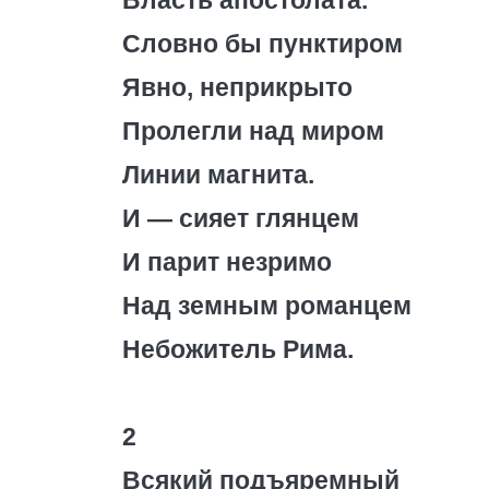
Власть апостолата.
Словно бы пунктиром
Явно, неприкрыто
Пролегли над миром
Линии магнита.
И — сияет глянцем
И парит незримо
Над земным романцем
Небожитель Рима.
2
Всякий подъяремный