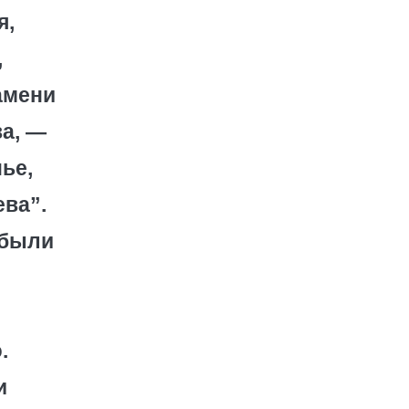
я,
,
амени
ва, —
ье,
ева”.
 были
.
и