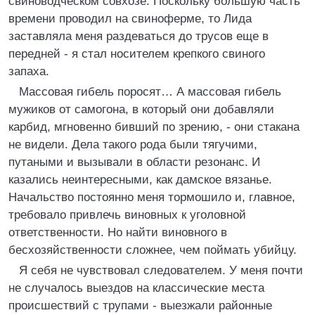
свиноводческом совхозе. Поскольку большую часть
времени проводил на свиноферме, то Лида
заставляла меня раздеваться до трусов еще в
передней - я стал носителем крепкого свиного
запаха.
Массовая гибель поросят… А массовая гибель
мужиков от самогона, в который они добавляли
карбид, мгновенно бивший по зрению, - они стакана
не видели. Дела такого рода были тягучими,
путаными и вызывали в области резонанс. И
казались неинтересными, как дамское вязанье.
Начальство постоянно меня тормошило и, главное,
требовало привлечь виновных к уголовной
ответственности. Но найти виновного в
бесхозяйственности сложнее, чем поймать убийцу.
Я себя не чувствовал следователем. У меня почти
не случалось выездов на классические места
происшествий с трупами - выезжали районные