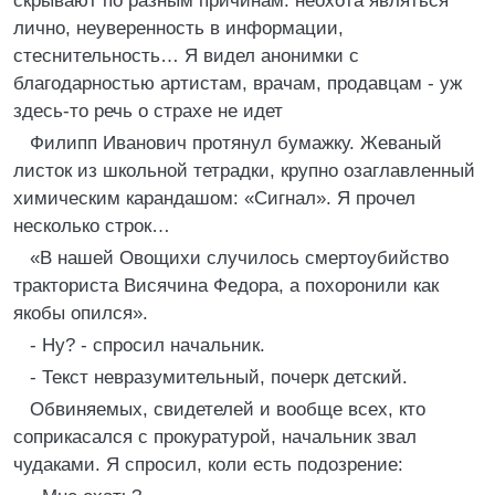
скрывают по разным причинам: неохота являться
лично, неуверенность в информации,
стеснительность… Я видел анонимки с
благодарностью артистам, врачам, продавцам - уж
здесь-то речь о страхе не идет
Филипп Иванович протянул бумажку. Жеваный
листок из школьной тетрадки, крупно озаглавленный
химическим карандашом: «Сигнал». Я прочел
несколько строк…
«В нашей Овощихи случилось смертоубийство
тракториста Висячина Федора, а похоронили как
якобы опился».
- Ну? - спросил начальник.
- Текст невразумительный, почерк детский.
Обвиняемых, свидетелей и вообще всех, кто
соприкасался с прокуратурой, начальник звал
чудаками. Я спросил, коли есть подозрение: