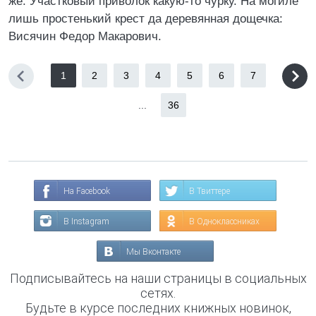
же. Участковый приволок какую-то чурку. На могиле
лишь простенький крест да деревянная дощечка:
Висячин Федор Макарович.
1
2
3
4
5
6
7
...
36
На Facebook
В Твиттере
В Instagram
В Одноклассниках
Мы Вконтакте
Подписывайтесь на наши страницы в социальных
сетях.
Будьте в курсе последних книжных новинок,