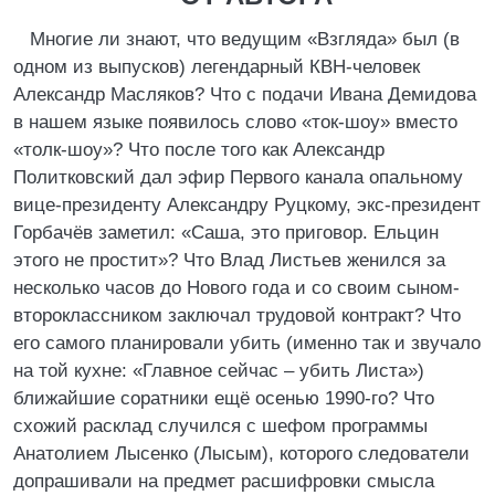
Многие ли знают, что ведущим «Взгляда» был (в
одном из выпусков) легендарный КВН-человек
Александр Масляков? Что с подачи Ивана Демидова
в нашем языке появилось слово «ток-шоу» вместо
«толк-шоу»? Что после того как Александр
Политковский дал эфир Первого канала опальному
вице-президенту Александру Руцкому, экс-президент
Горбачёв заметил: «Саша, это приговор. Ельцин
этого не простит»? Что Влад Листьев женился за
несколько часов до Нового года и со своим сыном-
второклассником заключал трудовой контракт? Что
его самого планировали убить (именно так и звучало
на той кухне: «Главное сейчас – убить Листа»)
ближайшие соратники ещё осенью 1990-го? Что
схожий расклад случился с шефом программы
Анатолием Лысенко (Лысым), которого следователи
допрашивали на предмет расшифровки смысла