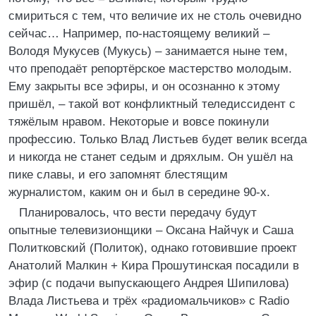
смириться с тем, что величие их не столь очевидно
сейчас… Например, по-настоящему великий –
Володя Мукусев (Мукусь) – занимается ныне тем,
что преподаёт репортёрское мастерство молодым.
Ему закрыты все эфиры, и он осознанно к этому
пришёл, – такой вот конфликтный теледиссидент с
тяжёлым нравом. Некоторые и вовсе покинули
профессию. Только Влад Листьев будет велик всегда
и никогда не станет седым и дряхлым. Он ушёл на
пике славы, и его запомнят блестящим
журналистом, каким он и был в середине 90-х.
Планировалось, что вести передачу будут
опытные телевизионщики – Оксана Найчук и Саша
Политковский (Политок), однако готовившие проект
Анатолий Малкин + Кира Прошутинская посадили в
эфир (с подачи выпускающего Андрея Шипилова)
Влада Листьева и трёх «радиомальчиков» с Radio