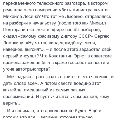
перехваченного телефонного разговора, в котором
речь шла о его намерении убить министра печати
Михаила Лесина? Что тот же Лысенко, отправляясь
на разборки к начальству (после того как Михаил
Полторанин «отжёг» в эфире насчёт выборов),
сказал «самому красивому диктору СССР» Сергею
Ломакину: «Ну что ж, пиздец жидёнку: меня,
наверное, выгонят», – и после этого заработал свой
первый инсульт? Что Константин Эрнст в советские
времена замешан был в краже госсобственности и
угоне автотранспорта?
Моя задача – рассказать в книге то, что я помню, и
дать слово всем. А потом свести воедино этот
коктейль, смешанный из самых разных
воспоминаний. И пусть читатель сам решает, кому
верить…
И я понимаю, что довольных не будет. Ещё и
потому, что все = великие, которым трудно