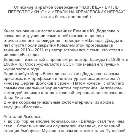
Описание и краткое содержание "«ВЗГЛЯД» - БИТЛЫ
ПЕРЕСТРОЙКИ. ОНИ ИГРАЛИ НА КРЕМЛЁВСКИХ НЕРВАХ"
читать бесплатно онлайн.
Книга основана на воспоминаниях Евгения Ю. Додолева о
создании и крушении самого рейтингового проекта
отечественного телевидения – передачи «Взгляд». Двадцать
лет спустя после закрытия Кремлём этой программы (в
течение 2010 – 2011 гг.) автор встречался с теми, кто стоял у
истоков «Взгляда».
Додолев – известный в прошлом репортёр. Дважды (в 1986-м и
1988-м гг.) Союз журналистов СССР признавал его лучшим
журналистом года.
Радиотрибун Игорь Воеводин называет Додолева главным
аристократом профессии и литературным экстремистом. А
киновед Сергей Шолохов в своём «Пятом колесе» считал его
самым скандальным журналистом перестройки. Человеком-
командой величал автора ключевой персонаж повествования –
Влад Листьев.
В книге собраны уникальные фотоматериалы из архива
ведущих «Взгляда».
Анатолий Лысенко:
Я до сих пор не вполне понимаю, как «Взгляд» стал тем, чем
стал... Страстные звонки слушателей издалека, с полярной
станции Амбарчик. Музыка в новом контексте: клип Пугачёвой