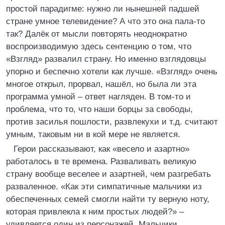
простой парадигме: нужно ли нынешней падшей
стране умное телевидение? А что это она пала-то
так? Далёк от мысли повторять неоднократно
воспроизводимую здесь сентенцию о том, что
«Взгляд» развалил страну. Но именно взглядовцы
упорно и беспечно хотели как лучше. «Взгляд» очень
многое открыл, прорвал, нашёл, но была ли эта
программа умной – ответ нагляден. В том-то и
проблема, что то, что наши борцы за свободы,
против засилья пошлости, развлекухи и т.д. считают
умным, таковым ни в кой мере не является.
Герои рассказывают, как «весело и азартно»
работалось в те времена. Разваливать великую
страну вообще веселее и азартней, чем разгребать
разваленное. «Как эти симпатичные мальчики из
обеспеченных семей смогли найти ту верную ноту,
которая привлекла к ним простых людей?» –
удивляется один из персонажей. Мальчики