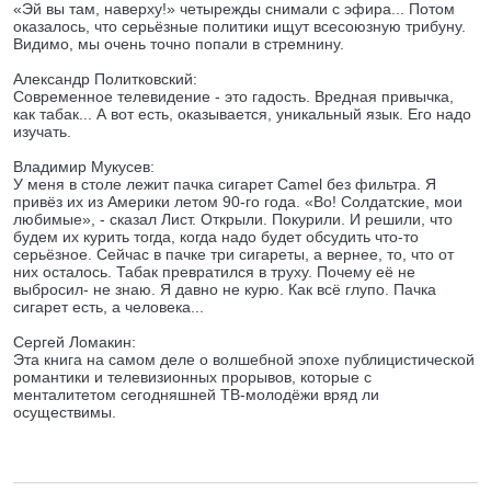
«Эй вы там, наверху!» четырежды снимали с эфира... Потом
оказалось, что серьёзные политики ищут всесоюзную трибуну.
Видимо, мы очень точно попали в стремнину.
Александр Политковский:
Современное телевидение - это гадость. Вредная привычка,
как табак... А вот есть, оказывается, уникальный язык. Его надо
изучать.
Владимир Мукусев:
У меня в столе лежит пачка сигарет Camel без фильтра. Я
привёз их из Америки летом 90-го года. «Во! Солдатские, мои
любимые», - сказал Лист. Открыли. Покурили. И решили, что
будем их курить тогда, когда надо будет обсудить что-то
серьёзное. Сейчас в пачке три сигареты, а вернее, то, что от
них осталось. Табак превратился в труху. Почему её не
выбросил- не знаю. Я давно не курю. Как всё глупо. Пачка
сигарет есть, а человека...
Сергей Ломакин:
Эта книга на самом деле о волшебной эпохе публицистической
романтики и телевизионных прорывов, которые с
менталитетом сегодняшней ТВ-молодёжи вряд ли
осуществимы.