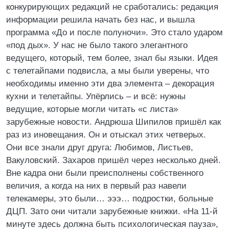
конкурирующих редакций не сработались: редакция
информации решила начать без нас, и вышла
программа «До и после полуночи». Это стало ударом
«под дых». У нас не было такого элегантного
ведущего, который, тем более, знал бы языки. Идея
с телетайпами подвисла, а мы были уверены, что
необходимы именно эти два элемента – декорация
кухни и телетайпы. Упёрлись – и всё: нужны
ведущие, которые могли читать «с листа»
зарубежные новости. Андрюша Шипилов пришёл как
раз из иновещания. Он и отыскал этих четверых.
Они все знали друг друга: Любимов, Листьев,
Вакуловский. Захаров пришёл через несколько дней.
Вне кадра они были преисполнены собственного
величия, а когда на них в первый раз навели
телекамеры, это были… эээ… подростки, больные
ДЦП. Зато они читали зарубежные книжки. «На 11-й
минуте здесь должна быть психологическая пауза»,