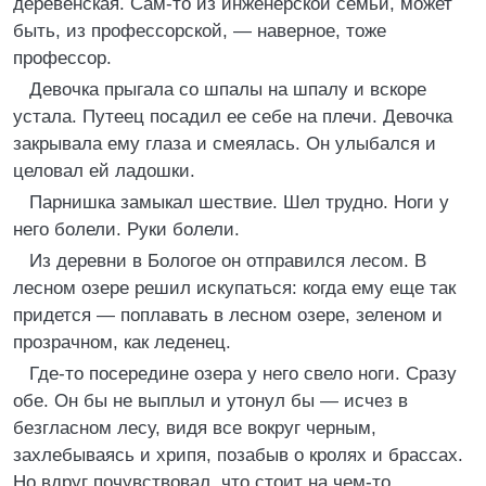
деревенская. Сам-то из инженерской семьи, может
быть, из профессорской, — наверное, тоже
профессор.
Девочка прыгала со шпалы на шпалу и вскоре
устала. Путеец посадил ее себе на плечи. Девочка
закрывала ему глаза и смеялась. Он улыбался и
целовал ей ладошки.
Парнишка замыкал шествие. Шел трудно. Ноги у
него болели. Руки болели.
Из деревни в Бологое он отправился лесом. В
лесном озере решил искупаться: когда ему еще так
придется — поплавать в лесном озере, зеленом и
прозрачном, как леденец.
Где-то посередине озера у него свело ноги. Сразу
обе. Он бы не выплыл и утонул бы — исчез в
безгласном лесу, видя все вокруг черным,
захлебываясь и хрипя, позабыв о кролях и брассах.
Но вдруг почувствовал, что стоит на чем-то