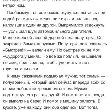
непрочном.
Пообвыкнув, он осторожно окунулся, пытаясь под
водой размять окаменевшие икры и пальцы ног,
наползшие один на другой. Выпрямился вздохнуть
— услышал шум автомобильного двигателя.
Малоезженной лесной дорогой шла полуторка. Он
закричал. Замахал руками. Полуторка остановилась.
«Быстрее!» — велели ему. Но быстрее он не мог:
«Судорога у меня!» Но все же поплыл, не шевеля
ногами, приныривая, чтобы удержать тело в
горизонтальности.
К нему саженками подмахал мужик, тот самый —
полувоенный, который шел сейчас впереди всех со
своим лобастым крепышом сыном. Мужик
подтолкнул его разок-другой. И помог встать, когда
он выполз на берег. И помог в машину залезть. В
кузове, уже на ходу, они оба оделись. Вот тогда