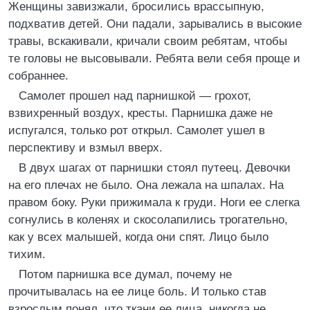
Женщины завизжали, бросились врассыпную,
подхватив детей. Они падали, зарывались в высокие
травы, вскакивали, кричали своим ребятам, чтобы
те головы не высовывали. Ребята вели себя проще и
собраннее.
Самолет прошел над парнишкой — грохот,
взвихренный воздух, кресты. Парнишка даже не
испугался, только рот открыл. Самолет ушел в
перспективу и взмыл вверх.
В двух шагах от парнишки стоял путеец. Девочки
на его плечах не было. Она лежала на шпалах. На
правом боку. Руки прижимала к груди. Ноги ее слегка
согнулись в коленях и скосолапились трогательно,
как у всех малышей, когда они спят. Лицо было
тихим.
Потом парнишка все думал, почему не
прочитывалась на ее лице боль. И только став
взрослым понял, что ткани ее лица, никогда не