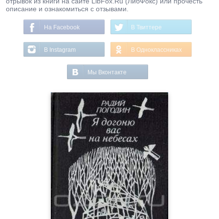
отрывок из книги на сайте LibFox.Ru (ЛибФокс) или прочесть
описание и ознакомиться с отзывами.
На Facebook
В Твиттере
В Instagram
В Одноклассниках
Мы Вконтакте