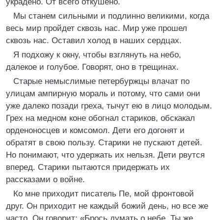
украдено. От всего откушено.
Мы станем сильными и подлинно великими, когда
весь мир пройдет сквозь нас. Мир уже прошел
сквозь нас. Оставил холод в наших сердцах.
Я подхожу к окну, чтобы взглянуть на небо,
далекое и голубое. Говорят, оно в трещинах.
Старые немыслимые петербуржцы влачат по
улицам ампирную мораль и потому, что сами они
уже далеко позади греха, тычут ею в лицо молодым.
Грех на медном коне обогнал стариков, обскакал
орденоносцев и комсомол. Дети его догонят и
обратят в свою пользу. Старики не пускают детей.
Но понимают, что удержать их нельзя. Дети рвутся
вперед. Старики пытаются придержать их
рассказами о войне.
Ко мне приходит писатель Пе, мой фронтовой
друг. Он приходит не каждый божий день, но все же
часто. Он говорит: «Брось думать о небе. Ты же