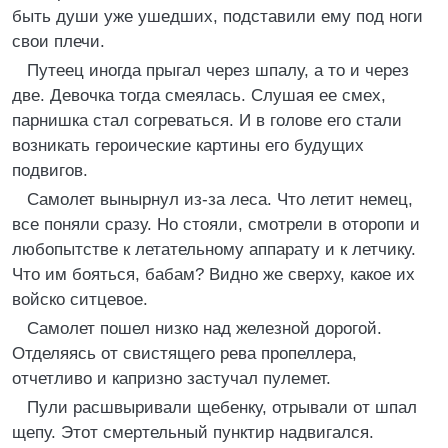
быть души уже ушедших, подставили ему под ноги
свои плечи.
Путеец иногда прыгал через шпалу, а то и через
две. Девочка тогда смеялась. Слушая ее смех,
парнишка стал согреваться. И в голове его стали
возникать героические картины его будущих
подвигов.
Самолет вынырнул из-за леса. Что летит немец,
все поняли сразу. Но стояли, смотрели в оторопи и
любопытстве к летательному аппарату и к летчику.
Что им бояться, бабам? Видно же сверху, какое их
войско ситцевое.
Самолет пошел низко над железной дорогой.
Отделяясь от свистящего рева пропеллера,
отчетливо и капризно застучал пулемет.
Пули расшвыривали щебенку, отрывали от шпал
щепу. Этот смертельный пунктир надвигался.