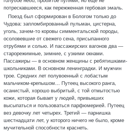
голубое небо, пробитое пулями, но еще не
потрескавшееся, как пережженная гербовая эмаль.
Поезд был сформирован в Бологом только до
Чудова: запломбированный пульман, цистерна,
уголь, зачем-то коровы симментальской породы,
осоловевшие от свежего сена, присыпанного
отрубями и солью. И пассажирских вагонов два —
старорежимные, зимние, с узкими окнами.
Пассажиры — в основном женщины с ребятишками-
школьниками. В основном ленинградки. И мужчин
трое. Средних лет полувоенный с лобастым
мальчиком-крепышом… Путеец высокого ранга,
осанистый, хорошо выбритый, с той отмытостью
кожи, которая бывает у людей, привыкших
высыпаться и пользоваться парфюмерией. Путеец
вез девочку лет четырех. Третий — парнишка
шестнадцати лет, у которого ничего не было, кроме
мучительной способности краснеть.