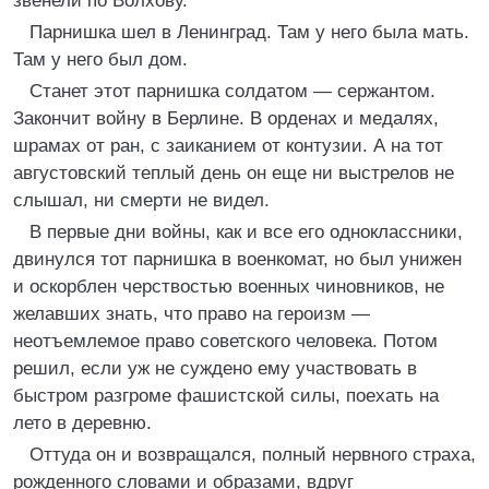
звенели по Волхову.
Парнишка шел в Ленинград. Там у него была мать.
Там у него был дом.
Станет этот парнишка солдатом — сержантом.
Закончит войну в Берлине. В орденах и медалях,
шрамах от ран, с заиканием от контузии. А на тот
августовский теплый день он еще ни выстрелов не
слышал, ни смерти не видел.
В первые дни войны, как и все его одноклассники,
двинулся тот парнишка в военкомат, но был унижен
и оскорблен черствостью военных чиновников, не
желавших знать, что право на героизм —
неотъемлемое право советского человека. Потом
решил, если уж не суждено ему участвовать в
быстром разгроме фашистской силы, поехать на
лето в деревню.
Оттуда он и возвращался, полный нервного страха,
рожденного словами и образами, вдруг