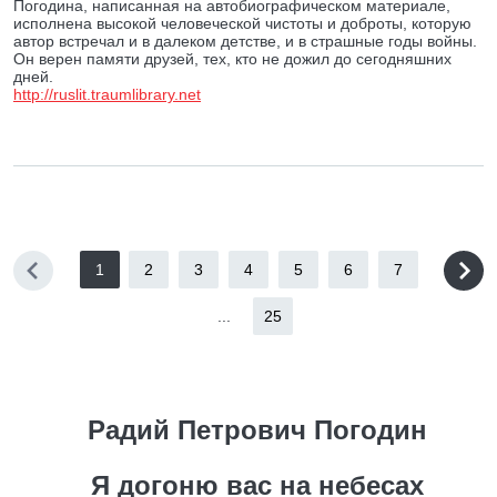
Погодина, написанная на автобиографическом материале,
исполнена высокой человеческой чистоты и доброты, которую
автор встречал и в далеком детстве, и в страшные годы войны.
Он верен памяти друзей, тех, кто не дожил до сегодняшних
дней.
http://ruslit.traumlibrary.net
1
2
3
4
5
6
7
...
25
Радий Петрович Погодин
Я догоню вас на небесах