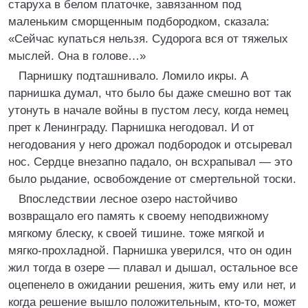
старуха в белом платочке, завязанном под
маленьким сморщенным подбородком, сказала:
«Сейчас купаться нельзя. Судорога вся от тяжелых
мыслей. Она в голове…»
Парнишку подташнивало. Ломило икры. А
парнишка думал, что было бы даже смешно вот так
утонуть в начале войны в пустом лесу, когда немец
прет к Ленинграду. Парнишка негодовал. И от
негодования у него дрожал подбородок и отсыревал
нос. Сердце внезапно падало, он всхрапывал — это
было рыдание, освобождение от смертельной тоски.
Впоследствии лесное озеро настойчиво
возвращало его память к своему неподвижному
мягкому блеску, к своей тишине. тоже мягкой и
мягко-прохладной. Парнишка уверился, что он один
жил тогда в озере — плавал и дышал, остальное все
оцепенело в ожидании решения, жить ему или нет, и
когда решение вышло положительным, кто-то, может