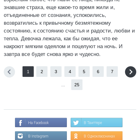
знавшие страха, еще какое-то время жили и,
отъединенные от сознания, успокоились,
возвратились к привычному безмятежному
состоянию, к состоянию счастья и радости, любви и
тепла. Девочка лежала, как бы ожидая, что ее
накроют мягким одеялом и поцелуют на ночь. И
завтра все будет снова ярко и чудесно.
1
2
3
4
5
6
7
...
25
На Facebook
В Твиттере
В Instagram
В Одноклассниках