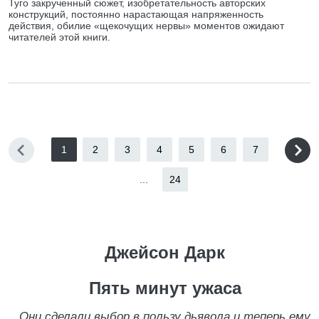
Туго закрученный сюжет, изобретательность авторских
конструкций, постоянно нарастающая напряженность
действия, обилие «щекочущих нервы» моментов ожидают
читателей этой книги.
1
2
3
4
5
6
7
...
24
Джейсон Дарк
Пять минут ужаса
Они сделали выбор в пользу дьявола и теперь ему