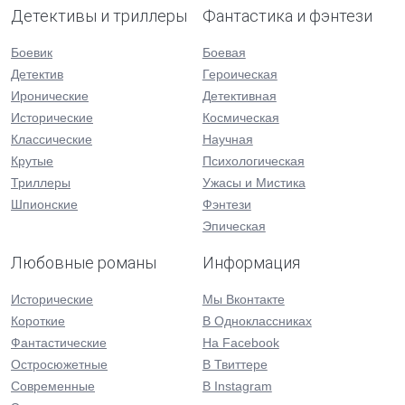
Детективы и триллеры
Фантастика и фэнтези
Боевик
Боевая
Детектив
Героическая
Иронические
Детективная
Исторические
Космическая
Классические
Научная
Крутые
Психологическая
Триллеры
Ужасы и Мистика
Шпионские
Фэнтези
Эпическая
Любовные романы
Информация
Исторические
Мы Вконтакте
Короткие
В Одноклассниках
Фантастические
На Facebook
Остросюжетные
В Твиттере
Современные
В Instagram