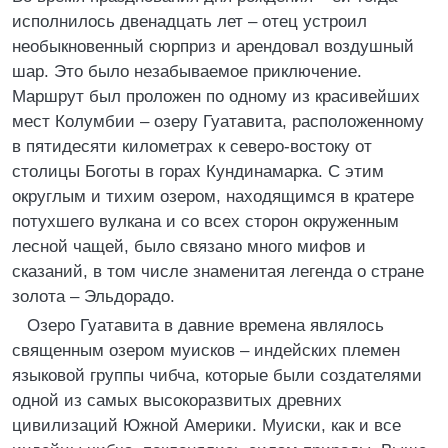
исполнилось двенадцать лет – отец устроил
необыкновенный сюрприз и арендовал воздушный
шар. Это было незабываемое приключение.
Маршрут был проложен по одному из красивейших
мест Колумбии – озеру Гуатавита, расположенному
в пятидесяти километрах к северо-востоку от
столицы Боготы в горах Кундинамарка. С этим
округлым и тихим озером, находящимся в кратере
потухшего вулкана и со всех сторон окруженным
лесной чащей, было связано много мифов и
сказаний, в том числе знаменитая легенда о стране
золота – Эльдорадо.
Озеро Гуатавита в давние времена являлось
священным озером муисков – индейских племен
языковой группы чибча, которые были создателями
одной из самых высокоразвитых древних
цивилизаций Южной Америки. Муиски, как и все